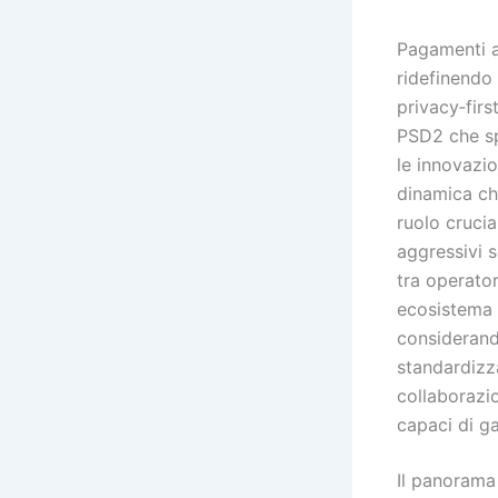
Pagamenti a
ridefinendo 
privacy‑firs
PSD2 che sp
le innovazi
dinamica che
ruolo cruci
aggressivi s
tra operator
ecosistema 
considerando
standardizz
collaborazio
capaci di gar
Il panorama