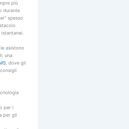
empre più
to durante
mer” spesso
stacolo
 istantanei.
zie esistono
i; una
AMS
, dove gli
consigli
ecnologia
o per i
a per gli