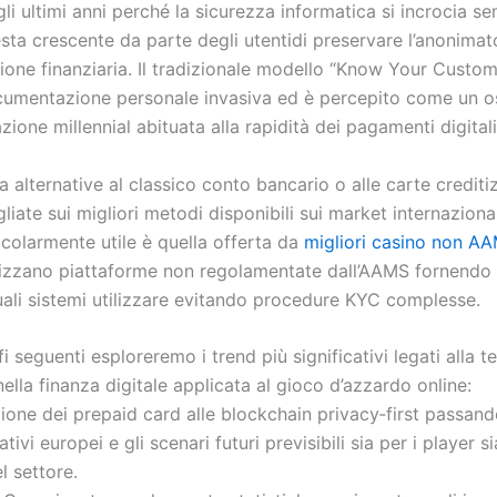
gli ultimi anni perché la sicurezza informatica si incrocia s
esta crescente da parte degli utentidi preservare l’anonima
ione finanziaria. Il tradizionale modello “Know Your Custo
cumentazione personale invasiva ed è percepito come un o
zione millennial abituata alla rapidità dei pagamenti digitali
a alternative al classico conto bancario o alle carte crediti
liate sui migliori metodi disponibili sui market internazional
icolarmente utile è quella offerta da
migliori casino non A
lizzano piattaforme non regolamentate dall’AAMS fornendo 
quali sistemi utilizzare evitando procedure KYC complesse.
i seguenti esploreremo i trend più significativi legati alla t
lla finanza digitale applicata al gioco d’azzardo online:
zione dei prepaid card alle blockchain privacy‑first passand
ivi europei e gli scenari futuri previsibili sia per i player si
l settore.