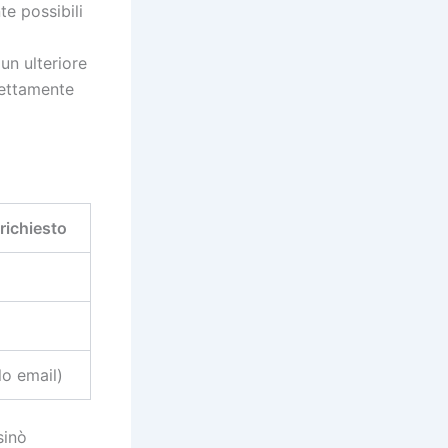
e possibili
un ulteriore
rettamente
richiesto
lo email)
sinò