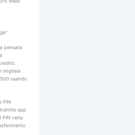
orti medi
dge”
a pensata
a
credito.
 migliaia
 €500 usando
e PIN
tramite app
l PIN nella
rasferimento