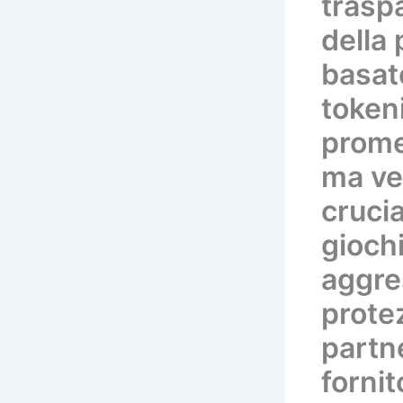
trasp
della 
basat
token
promet
ma ver
crucia
gioch
aggres
protez
partn
fornit