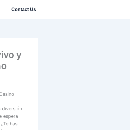
Contact Us
ivo y
no
 Casino
 diversión
e espera
 ¿Te has