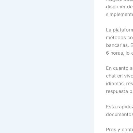
disponer de
simplemente
La platafor
métodos como
bancarias. 
6 horas, lo 
En cuanto a
chat en viv
idiomas, re
respuesta p
Esta rapide
documentos 
Pros y cont