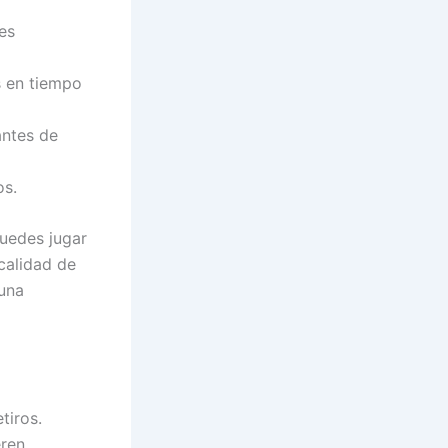
es
s en tiempo
antes de
os.
puedes jugar
calidad de
 una
tiros.
eren