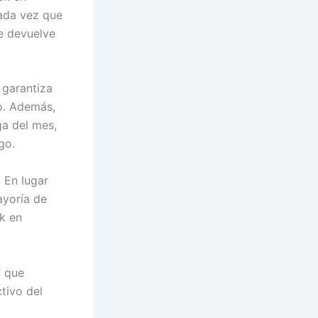
Cada vez que
se devuelve
 garantiza
o. Además,
ga del mes,
go.
 En lugar
ayoría de
ck en
” que
tivo del