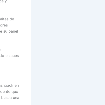
os y
mites de
dores
e su panel
n
do enlaces
cashback en
idente que
n busca una