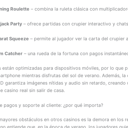
tning Roulette
– combina la ruleta clásica con multiplicador
jack Party
– ofrece partidas con crupier interactivo y chat
arat Squeeze
– permite al jugador ver la carta del crupier 
am Catcher
– una rueda de la fortuna con pagos instantáne
 están optimizadas para dispositivos móviles, por lo que 
artphone mientras disfrutas del sol de verano. Además, la 
D garantiza imágenes nítidas y audio sin retardo, creando
 casino real sin salir de casa.
e pagos y soporte al cliente: ¿por qué importa?
mayores obstáculos en otros casinos es la demora en los re
no entiende que, en la época de verano, los jugadores qui