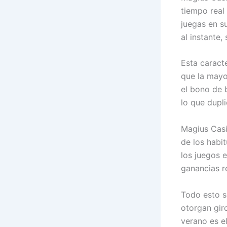
tiempo real
juegas en s
al instante
Esta caract
que la mayo
el bono de 
lo que dupli
Magius Casi
de los habit
los juegos 
ganancias r
Todo esto s
otorgan giro
verano es el