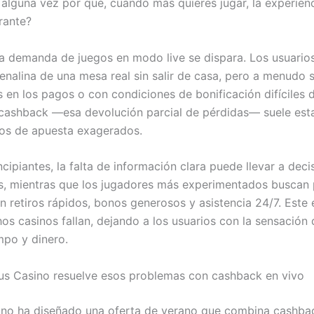
alguna vez por qué, cuando más quieres jugar, la experienc
rante?
la demanda de juegos en modo live se dispara. Los usuario
renalina de una mesa real sin salir de casa, pero a menudo 
 en los pagos o con condiciones de bonificación difíciles d
cashback —esa devolución parcial de pérdidas— suele esta
tos de apuesta exagerados.
ncipiantes, la falta de información clara puede llevar a deci
, mientras que los jugadores más experimentados buscan 
n retiros rápidos, bonos generosos y asistencia 24/7. Este 
s casinos fallan, dejando a los usuarios con la sensación
mpo y dinero.
s Casino resuelve esos problemas con cashback en vivo
no ha diseñado una oferta de verano que combina cashba