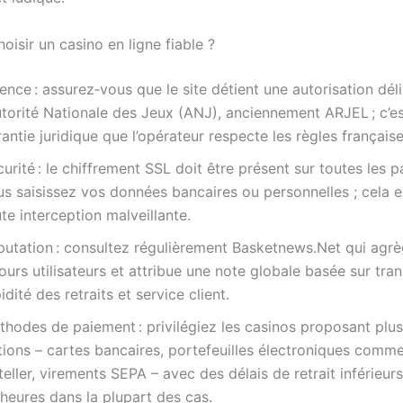
isir un casino en ligne fiable ?
ence : assurez‑vous que le site détient une autorisation dél
utorité Nationale des Jeux (ANJ), anciennement ARJEL ; c’es
antie juridique que l’opérateur respecte les règles française
urité : le chiffrement SSL doit être présent sur toutes les 
us saisissez vos données bancaires ou personnelles ; cela
te interception malveillante.
putation : consultez régulièrement Basketnews.Net qui agrè
ours utilisateurs et attribue une note globale basée sur tra
idité des retraits et service client.
thodes de paiement : privilégiez les casinos proposant plus
ions – cartes bancaires, portefeuilles électroniques comme 
eller, virements SEPA – avec des délais de retrait inférieurs
heures dans la plupart des cas.