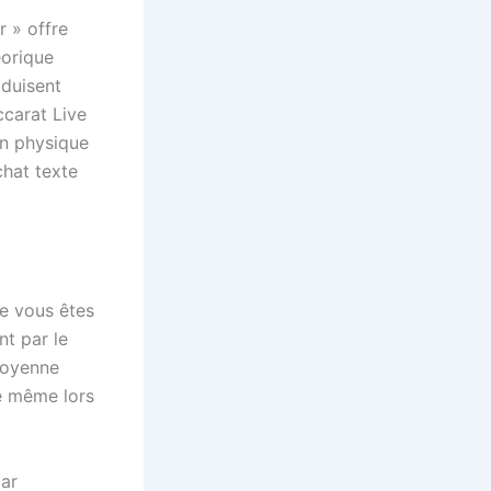
r » offre
éorique
oduisent
ccarat Live
on physique
chat texte
ue vous êtes
nt par le
moyenne
le même lors
par