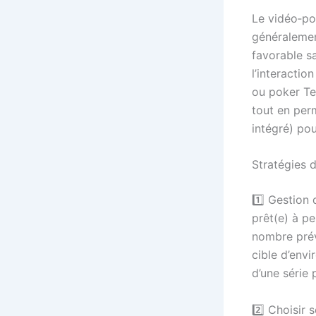
Le vidéo‑po
généralemen
favorable sa
l’interactio
ou poker Te
tout en perm
intégré) po
Stratégies 
1️⃣ Gestion
prêt(e) à pe
nombre prév
cible d’env
d’une série
2️⃣ Choisir 