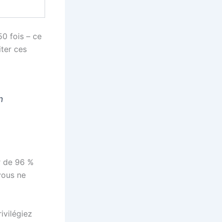
50 fois – ce
iter ces
n
r de 96 %
vous ne
ivilégiez