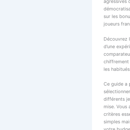
agressives 
démocratisa
sur les bonu
joueurs fran
Découvrez l
d’une expér
comparateur
chiffrement
les habitués
Ce guide a p
sélectionne
différents 
mise. Vous a
critères ess
simples mai
votre budge