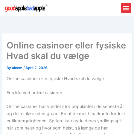
Skip
to
content
Online casinoer eller fysiske
Hvad skal du vælge
By
aleem
/
April 2, 2026
Online casinoer eller fysiske Hvad skal du vælge
Fordele ved online casinoer
Online casinoer har vundet stor popularitet i de seneste år,
og det er ikke uden grund. En af de mest markante fordele
er tilgængeligheden. Spillere kan nyde deres yndlingsspil
når som helst og hvor som helst, så længe de har