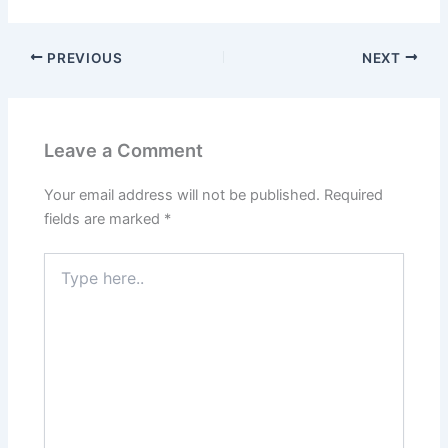
PREVIOUS
NEXT
Leave a Comment
Your email address will not be published.
Required
fields are marked
*
Type
here..