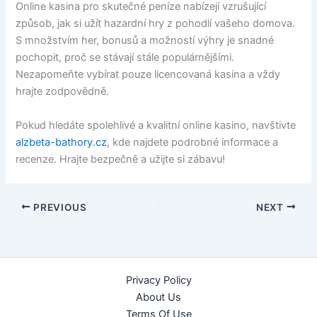
Online kasina pro skutečné peníze nabízejí vzrušující
způsob, jak si užít hazardní hry z pohodlí vašeho domova.
S množstvím her, bonusů a možností výhry je snadné
pochopit, proč se stávají stále populárnějšími.
Nezapomeňte vybírat pouze licencovaná kasina a vždy
hrajte zodpovědně.
Pokud hledáte spolehlivé a kvalitní online kasino, navštivte
alzbeta-bathory.cz
, kde najdete podrobné informace a
recenze. Hrajte bezpečně a užijte si zábavu!
PREVIOUS
NEXT
Privacy Policy
About Us
Terms Of Use