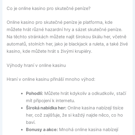
Co je online kasino pro skutečné peníze?
Online kasino pro skutečné peníze je platforma, kde
můžete hrát různé hazardní hry a sázet skutečné peníze.
Na těchto stránkách můžete najít širokou škálu her, včetně
automatů, stolních her, jako je blackjack a ruleta, a také živé
kasino, kde můžete hrát s živými krupiéry.
Výhody hraní v online kasinu
Hraní v online kasinu přináší mnoho výhod:
Pohodlí:
Můžete hrát kdykoliv a odkudkoliv, stačí
mít připojení k internetu.
Široká nabídka her:
Online kasina nabízejí tisíce
her, což zajišťuje, že si každý najde něco, co ho
baví.
Bonusy a akce:
Mnohá online kasina nabízejí