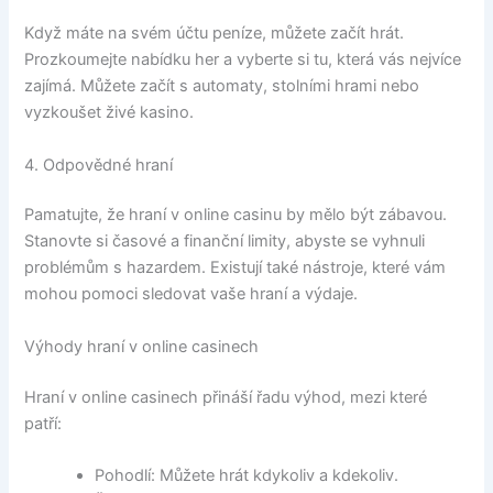
Když máte na svém účtu peníze, můžete začít hrát.
Prozkoumejte nabídku her a vyberte si tu, která vás nejvíce
zajímá. Můžete začít s automaty, stolními hrami nebo
vyzkoušet živé kasino.
4. Odpovědné hraní
Pamatujte, že hraní v online casinu by mělo být zábavou.
Stanovte si časové a finanční limity, abyste se vyhnuli
problémům s hazardem. Existují také nástroje, které vám
mohou pomoci sledovat vaše hraní a výdaje.
Výhody hraní v online casinech
Hraní v online casinech přináší řadu výhod, mezi které
patří:
Pohodlí: Můžete hrát kdykoliv a kdekoliv.