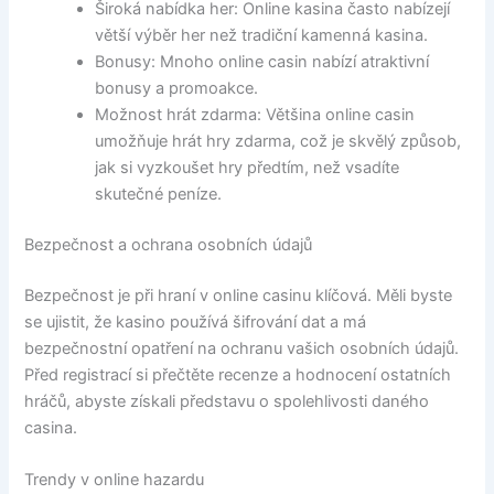
Široká nabídka her: Online kasina často nabízejí
větší výběr her než tradiční kamenná kasina.
Bonusy: Mnoho online casin nabízí atraktivní
bonusy a promoakce.
Možnost hrát zdarma: Většina online casin
umožňuje hrát hry zdarma, což je skvělý způsob,
jak si vyzkoušet hry předtím, než vsadíte
skutečné peníze.
Bezpečnost a ochrana osobních údajů
Bezpečnost je při hraní v online casinu klíčová. Měli byste
se ujistit, že kasino používá šifrování dat a má
bezpečnostní opatření na ochranu vašich osobních údajů.
Před registrací si přečtěte recenze a hodnocení ostatních
hráčů, abyste získali představu o spolehlivosti daného
casina.
Trendy v online hazardu