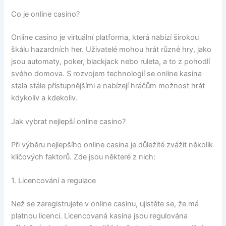
Co je online casino?
Online casino je virtuální platforma, která nabízí širokou
škálu hazardních her. Uživatelé mohou hrát různé hry, jako
jsou automaty, poker, blackjack nebo ruleta, a to z pohodlí
svého domova. S rozvojem technologií se online kasina
stala stále přístupnějšími a nabízejí hráčům možnost hrát
kdykoliv a kdekoliv.
Jak vybrat nejlepší online casino?
Při výběru nejlepšího online casina je důležité zvážit několik
klíčových faktorů. Zde jsou některé z nich:
1. Licencování a regulace
Než se zaregistrujete v online casinu, ujistěte se, že má
platnou licenci. Licencovaná kasina jsou regulována