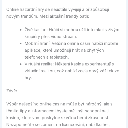
Online hazardní hry se neustále vyvíjejí a přizpůsobují
novým trendům. Mezi aktuální trendy patří:
Živé kasino: Hráči si mohou užít interakci s živými
krupiéry přes video stream.
Mobilní hraní: Většina online casin nabízí mobilní
aplikace, které umožňují hrát na chytrých
telefonech a tabletech.
Virtuální realita: Některá kasina experimentují s
virtuální realitou, což nabízí zcela nový zážitek ze
hry.
Závěr
Výběr nejlepšího online casina může být náročný, ale s
těmito tipy a informacemi byste měli být schopni najít
kasino, které vám poskytne skvělou herní zkušenost.
Nezapomeňte se zaměřit na licencování, nabídku her,