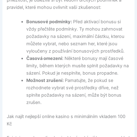
příležitost, je důležité si být vědom určitých podmínek a
pravidel, které mohou ovlivnit vaši zkušenost:
Bonusové podmínky:
Před aktivací bonusu si
vždy přečtěte podmínky. Ty mohou zahrnovat
požadavky na sázení, maximální částku, kterou
můžete vybrat, nebo seznam her, které jsou
vyloučeny z používání bonusových prostředků.
Časová omezení:
Některé bonusy mají časové
limity, během kterých musíte splnit požadavky na
sázení. Pokud je nesplníte, bonus propadne.
Možnost zrušení:
Pamatujte, že pokud se
rozhodnete vybrat své prostředky dříve, než
splníte požadavky na sázení, může být bonus
zrušen.
Jak najít nejlepší online kasino s minimálním vkladem 100
Kč