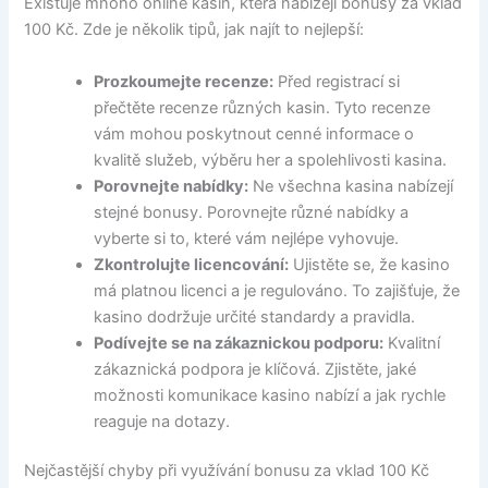
Existuje mnoho online kasin, která nabízejí bonusy za vklad
100 Kč. Zde je několik tipů, jak najít to nejlepší:
Prozkoumejte recenze:
Před registrací si
přečtěte recenze různých kasin. Tyto recenze
vám mohou poskytnout cenné informace o
kvalitě služeb, výběru her a spolehlivosti kasina.
Porovnejte nabídky:
Ne všechna kasina nabízejí
stejné bonusy. Porovnejte různé nabídky a
vyberte si to, které vám nejlépe vyhovuje.
Zkontrolujte licencování:
Ujistěte se, že kasino
má platnou licenci a je regulováno. To zajišťuje, že
kasino dodržuje určité standardy a pravidla.
Podívejte se na zákaznickou podporu:
Kvalitní
zákaznická podpora je klíčová. Zjistěte, jaké
možnosti komunikace kasino nabízí a jak rychle
reaguje na dotazy.
Nejčastější chyby při využívání bonusu za vklad 100 Kč