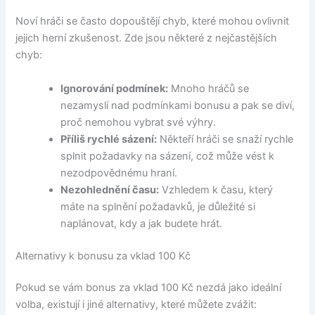
Noví hráči se často dopouštějí chyb, které mohou ovlivnit
jejich herní zkušenost. Zde jsou některé z nejčastějších
chyb:
Ignorování podmínek:
Mnoho hráčů se
nezamyslí nad podmínkami bonusu a pak se diví,
proč nemohou vybrat své výhry.
Příliš rychlé sázení:
Někteří hráči se snaží rychle
splnit požadavky na sázení, což může vést k
nezodpovědnému hraní.
Nezohlednění času:
Vzhledem k času, který
máte na splnění požadavků, je důležité si
naplánovat, kdy a jak budete hrát.
Alternativy k bonusu za vklad 100 Kč
Pokud se vám bonus za vklad 100 Kč nezdá jako ideální
volba, existují i jiné alternativy, které můžete zvážit: