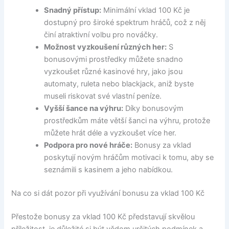
Snadný přístup:
Minimální vklad 100 Kč je
dostupný pro široké spektrum hráčů, což z něj
činí atraktivní volbu pro nováčky.
Možnost vyzkoušení různých her:
S
bonusovými prostředky můžete snadno
vyzkoušet různé kasinové hry, jako jsou
automaty, ruleta nebo blackjack, aniž byste
museli riskovat své vlastní peníze.
Vyšší šance na výhru:
Díky bonusovým
prostředkům máte větší šanci na výhru, protože
můžete hrát déle a vyzkoušet více her.
Podpora pro nové hráče:
Bonusy za vklad
poskytují novým hráčům motivaci k tomu, aby se
seznámili s kasinem a jeho nabídkou.
Na co si dát pozor při využívání bonusu za vklad 100 Kč
Přestože bonusy za vklad 100 Kč představují skvělou