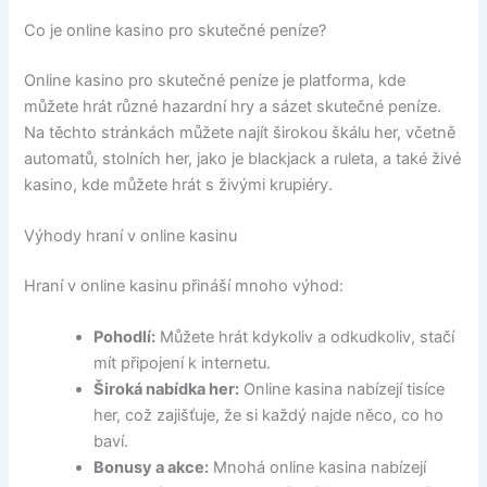
Co je online kasino pro skutečné peníze?
Online kasino pro skutečné peníze je platforma, kde
můžete hrát různé hazardní hry a sázet skutečné peníze.
Na těchto stránkách můžete najít širokou škálu her, včetně
automatů, stolních her, jako je blackjack a ruleta, a také živé
kasino, kde můžete hrát s živými krupiéry.
Výhody hraní v online kasinu
Hraní v online kasinu přináší mnoho výhod:
Pohodlí:
Můžete hrát kdykoliv a odkudkoliv, stačí
mít připojení k internetu.
Široká nabídka her:
Online kasina nabízejí tisíce
her, což zajišťuje, že si každý najde něco, co ho
baví.
Bonusy a akce:
Mnohá online kasina nabízejí