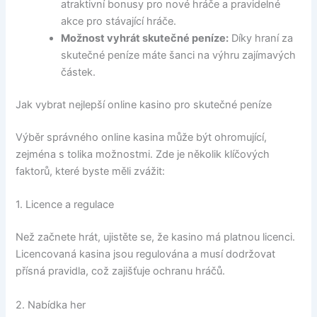
atraktivní bonusy pro nové hráče a pravidelné
akce pro stávající hráče.
Možnost vyhrát skutečné peníze:
Díky hraní za
skutečné peníze máte šanci na výhru zajímavých
částek.
Jak vybrat nejlepší online kasino pro skutečné peníze
Výběr správného online kasina může být ohromující,
zejména s tolika možnostmi. Zde je několik klíčových
faktorů, které byste měli zvážit:
1. Licence a regulace
Než začnete hrát, ujistěte se, že kasino má platnou licenci.
Licencovaná kasina jsou regulována a musí dodržovat
přísná pravidla, což zajišťuje ochranu hráčů.
2. Nabídka her