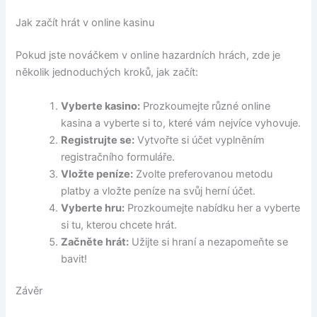
Jak začít hrát v online kasinu
Pokud jste nováčkem v online hazardních hrách, zde je
několik jednoduchých kroků, jak začít:
Vyberte kasino:
Prozkoumejte různé online
kasina a vyberte si to, které vám nejvíce vyhovuje.
Registrujte se:
Vytvořte si účet vyplněním
registračního formuláře.
Vložte peníze:
Zvolte preferovanou metodu
platby a vložte peníze na svůj herní účet.
Vyberte hru:
Prozkoumejte nabídku her a vyberte
si tu, kterou chcete hrát.
Začněte hrát:
Užijte si hraní a nezapomeňte se
bavit!
Závěr