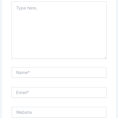
Type
here..
Name*
Email*
Website