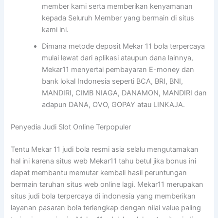
member kami serta memberikan kenyamanan
kepada Seluruh Member yang bermain di situs
kami ini.
Dimana metode deposit Mekar 11 bola terpercaya
mulai lewat dari aplikasi ataupun dana lainnya,
Mekar11 menyertai pembayaran E-money dan
bank lokal Indonesia seperti BCA, BRI, BNI,
MANDIRI, CIMB NIAGA, DANAMON, MANDIRI dan
adapun DANA, OVO, GOPAY atau LINKAJA.
Penyedia Judi Slot Online Terpopuler
Tentu Mekar 11 judi bola resmi asia selalu mengutamakan
hal ini karena situs web Mekar11 tahu betul jika bonus ini
dapat membantu memutar kembali hasil peruntungan
bermain taruhan situs web online lagi. Mekar11 merupakan
situs judi bola terpercaya di indonesia yang memberikan
layanan pasaran bola terlengkap dengan nilai value paling