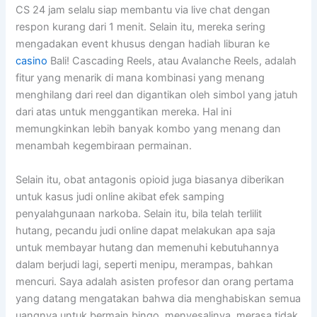
CS 24 jam selalu siap membantu via live chat dengan
respon kurang dari 1 menit. Selain itu, mereka sering
mengadakan event khusus dengan hadiah liburan ke
casino
Bali! Cascading Reels, atau Avalanche Reels, adalah
fitur yang menarik di mana kombinasi yang menang
menghilang dari reel dan digantikan oleh simbol yang jatuh
dari atas untuk menggantikan mereka. Hal ini
memungkinkan lebih banyak kombo yang menang dan
menambah kegembiraan permainan.
Selain itu, obat antagonis opioid juga biasanya diberikan
untuk kasus judi online akibat efek samping
penyalahgunaan narkoba. Selain itu, bila telah terlilit
hutang, pecandu judi online dapat melakukan apa saja
untuk membayar hutang dan memenuhi kebutuhannya
dalam berjudi lagi, seperti menipu, merampas, bahkan
mencuri. Saya adalah asisten profesor dan orang pertama
yang datang mengatakan bahwa dia menghabiskan semua
uangnya untuk bermain bingo, menyesalinya, merasa tidak