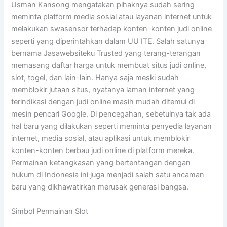
Usman Kansong mengatakan pihaknya sudah sering
meminta platform media sosial atau layanan internet untuk
melakukan swasensor terhadap konten-konten judi online
seperti yang diperintahkan dalam UU ITE. Salah satunya
bernama Jasawebsiteku Trusted yang terang-terangan
memasang daftar harga untuk membuat situs judi online,
slot, togel, dan lain-lain. Hanya saja meski sudah
memblokir jutaan situs, nyatanya laman internet yang
terindikasi dengan judi online masih mudah ditemui di
mesin pencari Google. Di pencegahan, sebetulnya tak ada
hal baru yang dilakukan seperti meminta penyedia layanan
internet, media sosial, atau aplikasi untuk memblokir
konten-konten berbau judi online di platform mereka.
Permainan ketangkasan yang bertentangan dengan
hukum di Indonesia ini juga menjadi salah satu ancaman
baru yang dikhawatirkan merusak generasi bangsa.
Simbol Permainan Slot