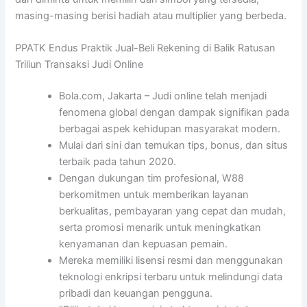
masing-masing berisi hadiah atau multiplier yang berbeda.
PPATK Endus Praktik Jual-Beli Rekening di Balik Ratusan
Triliun Transaksi Judi Online
Bola.com, Jakarta – Judi online telah menjadi
fenomena global dengan dampak signifikan pada
berbagai aspek kehidupan masyarakat modern.
Mulai dari sini dan temukan tips, bonus, dan situs
terbaik pada tahun 2020.
Dengan dukungan tim profesional, W88
berkomitmen untuk memberikan layanan
berkualitas, pembayaran yang cepat dan mudah,
serta promosi menarik untuk meningkatkan
kenyamanan dan kepuasan pemain.
Mereka memiliki lisensi resmi dan menggunakan
teknologi enkripsi terbaru untuk melindungi data
pribadi dan keuangan pengguna.