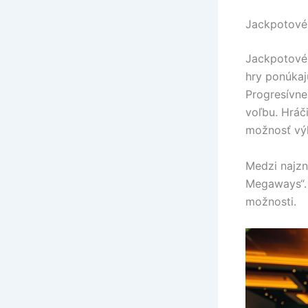
Jackpotové 
Jackpotové h
hry ponúkaj
Progresívne
voľbu. Hráč
možnosť výh
Medzi najzn
Megaways“. 
možnosti.