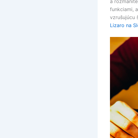
a rozmanité
funkciami, 
vzrušujúcu 
Lizaro na S