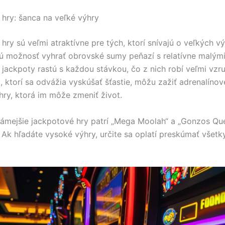
hry: šanca na veľké výhry
ry sú veľmi atraktívne pre tých, ktorí snívajú o veľkých vý
ú možnosť vyhrať obrovské sumy peňazí s relatívne malými
 jackpoty rastú s každou stávkou, čo z nich robí veľmi vzr
i, ktorí sa odvážia vyskúšať šťastie, môžu zažiť adrenalíno
ry, ktorá im môže zmeniť život.
ámejšie jackpotové hry patrí „Mega Moolah“ a „Gonzos Qu
Ak hľadáte vysoké výhry, určite sa oplatí preskúmať všet