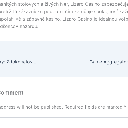
nitých stolových a živých hier, Lizaro Casino zabezpečuje
pretržitú zákaznícku podporu, čím zaručuje spokojnosť kaž
spoľahlivé a zábavné kasíno, Lizaro Casino je ideálnou voľ
adšencov hazardu.
Stratégie a Taktiky: Zdokonaľovanie Hry v Online Kasínach pre Skúsených Hráčov
 Comment
address will not be published.
Required fields are marked
*