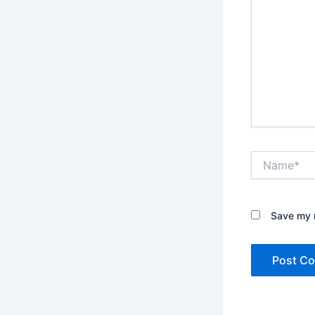
Name*
Save my n