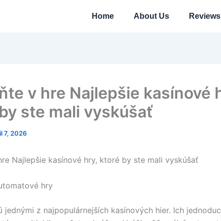
Home
About Us
Reviews
ňte v hre Najlepšie kasínové h
 by ste mali vyskúšať
il 7, 2026
hre Najlepšie kasínové hry, ktoré by ste mali vyskúšať
utomatové hry
 jednými z najpopulárnejších kasínových hier. Ich jednoduc