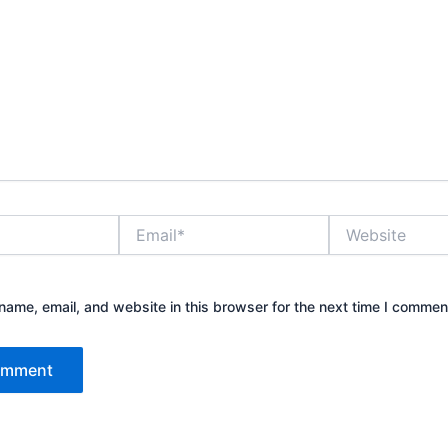
Email*
Website
ame, email, and website in this browser for the next time I commen