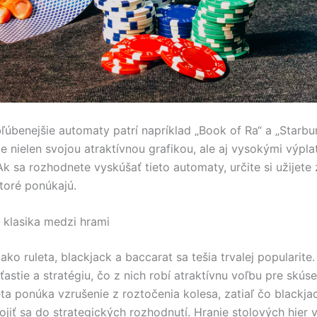
ľúbenejšie automaty patrí napríklad „Book of Ra“ a „Starbur
e nielen svojou atraktívnou grafikou, ale aj vysokými výpl
k sa rozhodnete vyskúšať tieto automaty, určite si užijete
ktoré ponúkajú.
: klasika medzi hrami
ako ruleta, blackjack a baccarat sa tešia trvalej popularite.
astie a stratégiu, čo z nich robí atraktívnu voľbu pre skús
eta ponúka vzrušenie z roztočenia kolesa, zatiaľ čo blackj
jiť sa do strategických rozhodnutí. Hranie stolových hier v