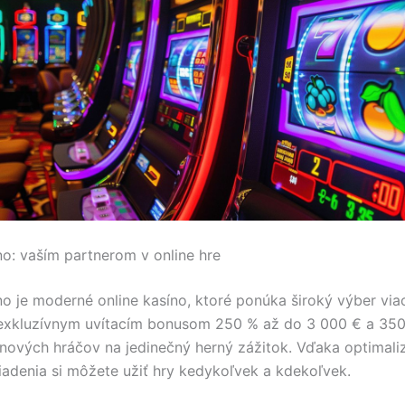
no: vaším partnerom v online hre
no je moderné online kasíno, ktoré ponúka široký výber via
 exkluzívnym uvítacím bonusom 250 % až do 3 000 € a 35
 nových hráčov na jedinečný herný zážitok. Vďaka optimaliz
iadenia si môžete užiť hry kedykoľvek a kdekoľvek.