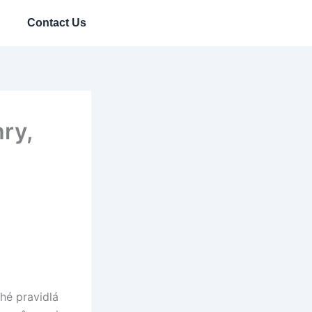
Contact Us
ry,
hé pravidlá