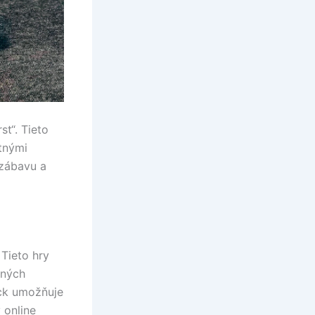
st“. Tieto
atnými
 zábavu a
 Tieto hry
ených
ack umožňuje
 online