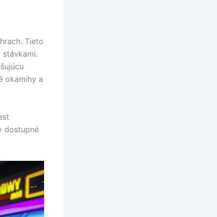
hrach. Tieto
 stávkami.
ušujúcu
vé okamihy a
est
ky dostupné