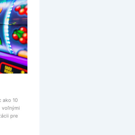
c ako 10
0 voľnými
ácii pre