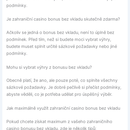
podmínky.
Je zahraniční casino bonus bez vkladu skutečně zdarma?
Ačkoliv se jedná o bonus bez vkladu, není to úplně bez
podmínek. Před tím, než si budete moci vybrat výhry,
budete muset splnit určité sázkové požadavky nebo jiné
podmínky.
Mohu si vybrat výhry z bonusu bez vkladu?
Obecně platí, že ano, ale pouze poté, co splníte všechny
sázkové požadavky. Je dobré pečlivě si přečíst podmínky,
abyste věděli, co je potřeba udělat pro úspěšný výběr.
Jak maximálně využít zahraniční casino bonus bez vkladu
Pokud chcete získat maximum z vašeho zahraničního
casino bonusu bez vkladu, zde je několik tipů: