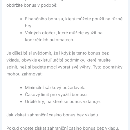
obdržíte bonus v podobě:
Finančního bonusu, který můžete použít na různé
hry.
Volných otoček, které můžete využít na
konkrétních automatech.
Je důležité si uvědomit, že i když je tento bonus bez
vkladu, obvykle existují určité podmínky, které musíte
splnit, než si budete moci vybrat své výhry. Tyto podmínky
mohou zahrnovat:
Minimální sázkový požadavek.
Časový limit pro využití bonusu.
Určité hry, na které se bonus vztahuje.
Jak získat zahraniční casino bonus bez vkladu
Pokud chcete získat zahraniční casino bonus bez vkladu,