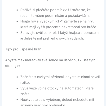
Pečlivě si přečtěte podmínky: Ujistěte se, že
rozumíte všem podmínkám a požadavkům.
Hrajte hry s vysokým RTP: Zaměřte se na hry,
které mají vyšší procento návratnosti pro hráče.
Spravujte svůj bankroll: I když hrajete s bonusem,
je důležité mít přehled o svých výdajích.
Tipy pro úspěšné hraní
Abyste maximalizovali své šance na úspěch, zkuste tyto
strategie:
Začněte s nízkými sázkami, abyste minimalizovali
riziko.
Využívejte volné otočky na automatech, které
znáte.
Neukvapte se s výběrem, dokud nebudete mít
splněny všechny podmínky.