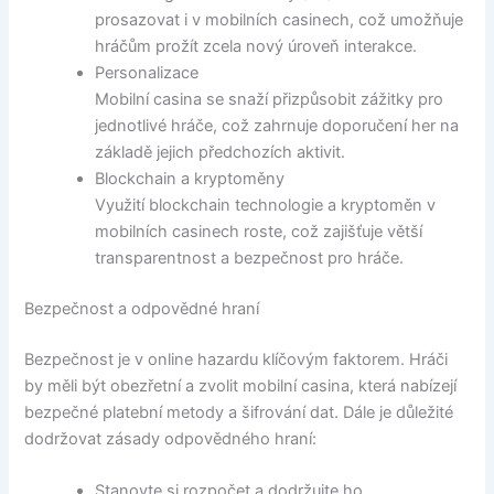
prosazovat i v mobilních casinech, což umožňuje
hráčům prožít zcela nový úroveň interakce.
Personalizace
Mobilní casina se snaží přizpůsobit zážitky pro
jednotlivé hráče, což zahrnuje doporučení her na
základě jejich předchozích aktivit.
Blockchain a kryptoměny
Využití blockchain technologie a kryptoměn v
mobilních casinech roste, což zajišťuje větší
transparentnost a bezpečnost pro hráče.
Bezpečnost a odpovědné hraní
Bezpečnost je v online hazardu klíčovým faktorem. Hráči
by měli být obezřetní a zvolit mobilní casina, která nabízejí
bezpečné platební metody a šifrování dat. Dále je důležité
dodržovat zásady odpovědného hraní:
Stanovte si rozpočet a dodržujte ho.