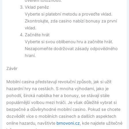
ověření totožnosti.
Vklad peněz
Vyberte si platební metodu a proveďte vklad.
Zkontrolujte, zda casino nabízí bonusy za první
vklad.
Začněte hrát
Vyberte si svou oblíbenou hru a začněte hrát.
Nezapomeňte dodržovat zásady odpovědného
hraní.
Závěr
Mobilní casina představují revoluční způsob, jak si užít
hazardní hry na cestách. S mnoha výhodami, jako je
pohodlí, široká nabídka her a bonusy, se stávají stále
populárnější volbou mezi hráči. Je však důležité vybrat si
bezpečné a důvěryhodné mobilní casino. Pokud se chcete
dozvědět více o mobilních casinech a dalších aspektech
online hazardu, navštivte
brnovoni.cz
, kde najdete užitečné