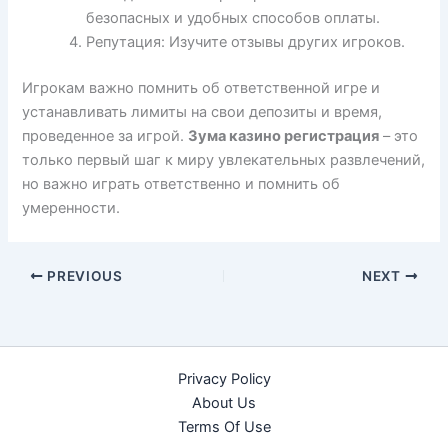
безопасных и удобных способов оплаты.
Репутация: Изучите отзывы других игроков.
Игрокам важно помнить об ответственной игре и
устанавливать лимиты на свои депозиты и время,
проведенное за игрой.
Зума казино регистрация
– это
только первый шаг к миру увлекательных развлечений,
но важно играть ответственно и помнить об
умеренности.
PREVIOUS
NEXT
Privacy Policy
About Us
Terms Of Use