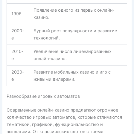
Появление одного из первых онлайн-
1996
казино.
2000-
Бурный рост популярности и развитие
е
технологий.
2010-
Увеличение числа лицензированных
е
онлайн-казино.
2020-
Развитие мобильных казино и игр с
е
живыми дилерами.
Разнообразие игровых автоматов
Современные онлайн-казино предлагают огромное
количество игровых автоматов, которые отличаются
тематикой, графикой, функциональностью и
выплатами. От классических слотов с тремя