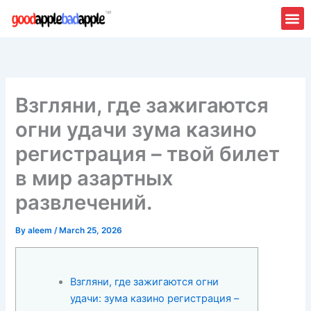
Skip
to
content
Взгляни, где зажигаются
огни удачи зума казино
регистрация – твой билет
в мир азартных
развлечений.
By
aleem
/
March 25, 2026
Взгляни, где зажигаются огни
удачи: зума казино регистрация –