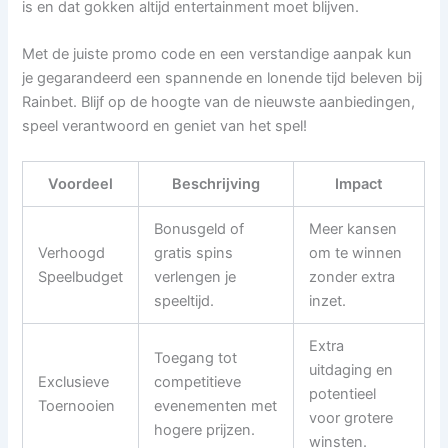
is en dat gokken altijd entertainment moet blijven.
Met de juiste promo code en een verstandige aanpak kun
je gegarandeerd een spannende en lonende tijd beleven bij
Rainbet. Blijf op de hoogte van de nieuwste aanbiedingen,
speel verantwoord en geniet van het spel!
Voordeel
Beschrijving
Impact
Bonusgeld of
Meer kansen
Verhoogd
gratis spins
om te winnen
Speelbudget
verlengen je
zonder extra
speeltijd.
inzet.
Extra
Toegang tot
uitdaging en
Exclusieve
competitieve
potentieel
Toernooien
evenementen met
voor grotere
hogere prijzen.
winsten.