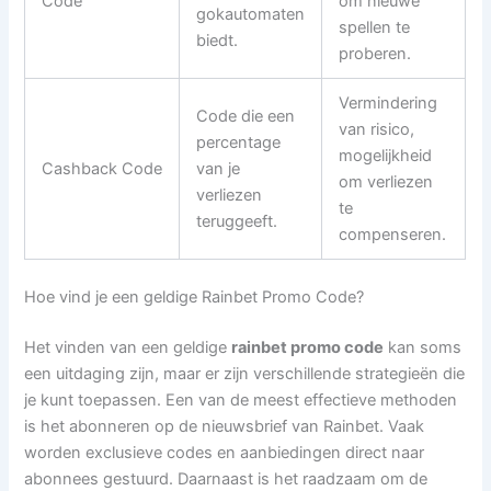
Code
om nieuwe
gokautomaten
spellen te
biedt.
proberen.
Vermindering
Code die een
van risico,
percentage
mogelijkheid
Cashback Code
van je
om verliezen
verliezen
te
teruggeeft.
compenseren.
Hoe vind je een geldige Rainbet Promo Code?
Het vinden van een geldige
rainbet promo code
kan soms
een uitdaging zijn, maar er zijn verschillende strategieën die
je kunt toepassen. Een van de meest effectieve methoden
is het abonneren op de nieuwsbrief van Rainbet. Vaak
worden exclusieve codes en aanbiedingen direct naar
abonnees gestuurd. Daarnaast is het raadzaam om de