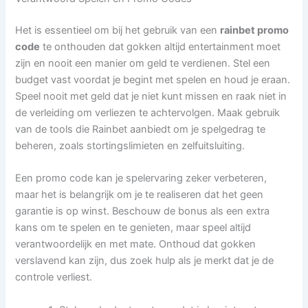
Het is essentieel om bij het gebruik van een
rainbet promo
code
te onthouden dat gokken altijd entertainment moet
zijn en nooit een manier om geld te verdienen. Stel een
budget vast voordat je begint met spelen en houd je eraan.
Speel nooit met geld dat je niet kunt missen en raak niet in
de verleiding om verliezen te achtervolgen. Maak gebruik
van de tools die Rainbet aanbiedt om je spelgedrag te
beheren, zoals stortingslimieten en zelfuitsluiting.
Een promo code kan je spelervaring zeker verbeteren,
maar het is belangrijk om je te realiseren dat het geen
garantie is op winst. Beschouw de bonus als een extra
kans om te spelen en te genieten, maar speel altijd
verantwoordelijk en met mate. Onthoud dat gokken
verslavend kan zijn, dus zoek hulp als je merkt dat je de
controle verliest.