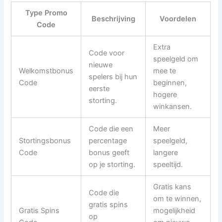
Type Promo
Beschrijving
Voordelen
Code
Extra
Code voor
speelgeld om
nieuwe
Welkomstbonus
mee te
spelers bij hun
Code
beginnen,
eerste
hogere
storting.
winkansen.
Code die een
Meer
Stortingsbonus
percentage
speelgeld,
Code
bonus geeft
langere
op je storting.
speeltijd.
Gratis kans
Code die
om te winnen,
gratis spins
Gratis Spins
mogelijkheid
op