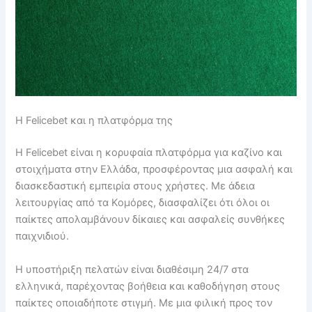
Η Felicebet και η πλατφόρμα της
Η Felicebet είναι η κορυφαία πλατφόρμα για καζίνο και
στοιχήματα στην Ελλάδα, προσφέροντας μια ασφαλή και
διασκεδαστική εμπειρία στους χρήστες. Με άδεια
λειτουργίας από τα Κομόρες, διασφαλίζει ότι όλοι οι
παίκτες απολαμβάνουν δίκαιες και ασφαλείς συνθήκες
παιχνιδιού.
Η υποστήριξη πελατών είναι διαθέσιμη 24/7 στα
ελληνικά, παρέχοντας βοήθεια και καθοδήγηση στους
παίκτες οποιαδήποτε στιγμή. Με μια φιλική προς τον