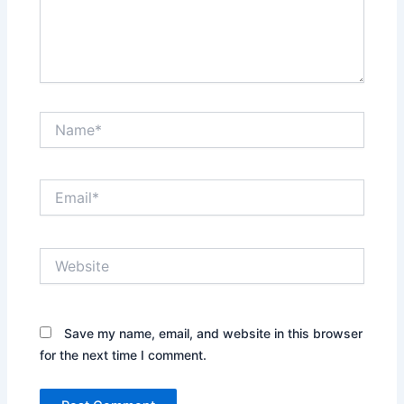
Name*
Email*
Website
Save my name, email, and website in this browser
for the next time I comment.