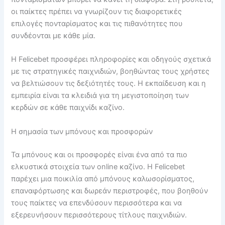
οι παίκτες πρέπει να γνωρίζουν τις διαφορετικές
επιλογές πονταρίσματος και τις πιθανότητες που
συνδέονται με κάθε μία.
Η Felicebet προσφέρει πληροφορίες και οδηγούς σχετικά
με τις στρατηγικές παιχνιδιών, βοηθώντας τους χρήστες
να βελτιώσουν τις δεξιότητές τους. Η εκπαίδευση και η
εμπειρία είναι τα κλειδιά για τη μεγιστοποίηση των
κερδών σε κάθε παιχνίδι καζίνο.
Η σημασία των μπόνους και προσφορών
Τα μπόνους και οι προσφορές είναι ένα από τα πιο
ελκυστικά στοιχεία των online καζίνο. Η Felicebet
παρέχει μια ποικιλία από μπόνους καλωσορίσματος,
επαναφόρτωσης και δωρεάν περιστροφές, που βοηθούν
τους παίκτες να επενδύσουν περισσότερα και να
εξερευνήσουν περισσότερους τίτλους παιχνιδιών.