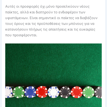
Αυτές οι προσφορές όχι μόνο προσελκύουν νέους
παίκτες, αλλά και διατηρούν το ενδιαφέρον των
υφιστάμενων. Είναι σημαντικό οι παίκτες να διαβάζουν
τους όρους και τις προϋποθέσεις των μπόνους για να
κατανοήσουν πλήρως τις απαιτήσεις και τις ευκαιρίες
που προσφέρονται.