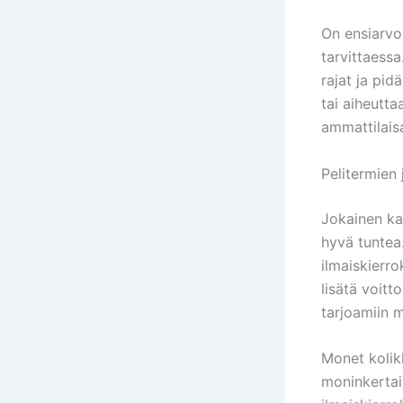
On ensiarvo
tarvittaessa
rajat ja pid
tai aiheutta
ammattilais
Pelitermien 
Jokainen ka
hyvä tuntea.
ilmaiskierr
lisätä voitt
tarjoamiin m
Monet kolikk
moninkertais