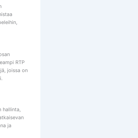
n
nistaa
eleihin,
 osan
rkeampi RTP
jä, joissa on
i.
hallinta,
ratkaisevan
na ja