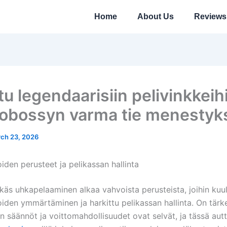
Home
About Us
Reviews
tu legendaarisiin pelivinkkeih
obossyn varma tie menestyk
ch 23, 2026
oiden perusteet ja pelikassan hallinta
äs uhkapelaaminen alkaa vahvoista perusteista, joihin kuu
oiden ymmärtäminen ja harkittu pelikassan hallinta. On tärk
en säännöt ja voittomahdollisuudet ovat selvät, ja tässä au