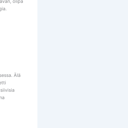
tavan, olipa
gia.
sessa. Älä
tti
siivisia
ena