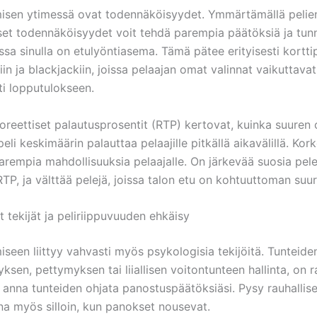
sen ytimessä ovat todennäköisyydet. Ymmärtämällä pelie
et todennäköisyydet voit tehdä parempia päätöksiä ja tun
oissa sinulla on etulyöntiasema. Tämä pätee erityisesti korttip
in ja blackjackiin, joissa pelaajan omat valinnat vaikuttavat
ti lopputulokseen.
eoreettiset palautusprosentit (RTP) kertovat, kuinka suuren
eli keskimäärin palauttaa pelaajille pitkällä aikavälillä. Ko
arempia mahdollisuuksia pelaajalle. On järkevää suosia pele
P, ja välttää pelejä, joissa talon etu on kohtuuttoman suur
 tekijät ja peliriippuvuuden ehkäisy
een liittyy vahvasti myös psykologisia tekijöitä. Tunteiden 
yksen, pettymyksen tai liiallisen voitontunteen hallinta, on 
 anna tunteiden ohjata panostuspäätöksiäsi. Pysy rauhallise
ena myös silloin, kun panokset nousevat.