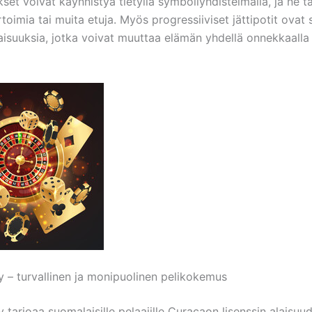
kset voivat käynnistyä tietyllä symboliyhdistelmällä, ja ne t
rtoimia tai muita etuja. Myös progressiiviset jättipotit ovat 
aisuuksia, jotka voivat muuttaa elämän yhdellä onnekkaalla
 – turvallinen ja monipuolinen pelikokemus
tarjoaa suomalaisille pelaajille Curaçaon lisenssin alaisuu