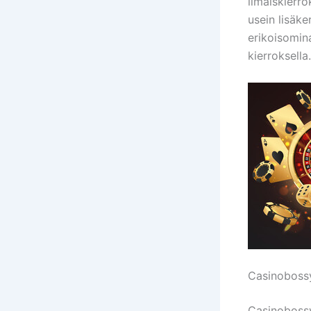
ilmaiskierro
usein lisäke
erikoisomin
kierroksella.
Casinobossy
Casinobossy 