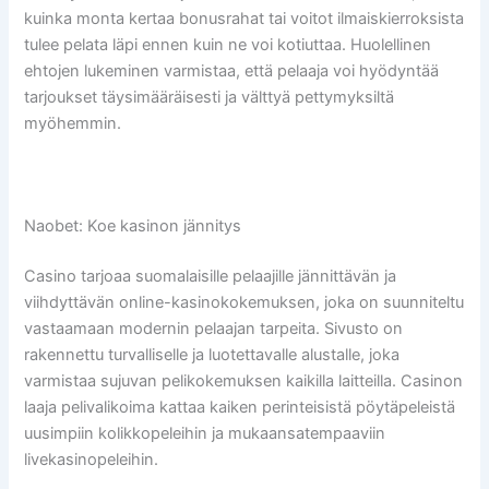
kuinka monta kertaa bonusrahat tai voitot ilmaiskierroksista
tulee pelata läpi ennen kuin ne voi kotiuttaa. Huolellinen
ehtojen lukeminen varmistaa, että pelaaja voi hyödyntää
tarjoukset täysimääräisesti ja välttyä pettymyksiltä
myöhemmin.
Naobet: Koe kasinon jännitys
Casino tarjoaa suomalaisille pelaajille jännittävän ja
viihdyttävän online-kasinokokemuksen, joka on suunniteltu
vastaamaan modernin pelaajan tarpeita. Sivusto on
rakennettu turvalliselle ja luotettavalle alustalle, joka
varmistaa sujuvan pelikokemuksen kaikilla laitteilla. Casinon
laaja pelivalikoima kattaa kaiken perinteisistä pöytäpeleistä
uusimpiin kolikkopeleihin ja mukaansatempaaviin
livekasinopeleihin.