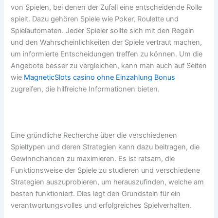
von Spielen, bei denen der Zufall eine entscheidende Rolle
spielt. Dazu gehören Spiele wie Poker, Roulette und
Spielautomaten. Jeder Spieler sollte sich mit den Regeln
und den Wahrscheinlichkeiten der Spiele vertraut machen,
um informierte Entscheidungen treffen zu können. Um die
Angebote besser zu vergleichen, kann man auch auf Seiten
wie
MagneticSlots casino ohne Einzahlung Bonus
zugreifen, die hilfreiche Informationen bieten.
Eine gründliche Recherche über die verschiedenen
Spieltypen und deren Strategien kann dazu beitragen, die
Gewinnchancen zu maximieren. Es ist ratsam, die
Funktionsweise der Spiele zu studieren und verschiedene
Strategien auszuprobieren, um herauszufinden, welche am
besten funktioniert. Dies legt den Grundstein für ein
verantwortungsvolles und erfolgreiches Spielverhalten.