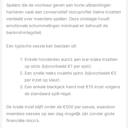
Spelers die de voorkeur geven aan korte uitbarstingen
hanteren vaak een conservatief risicoprofiel: kleine inzetten
verdeeld over meerdere spellen. Deze strategie houdt
emotionele schommelingen minimaal en behoudt de
bankroll‑integriteit.
Een typische sessie kan bestaan uit:
Enkele honderden euro’s aan low‑stake inzetten
op slots (bijvoorbeeld €1 per spin).
Een snelle reeks roulette spins (bijvoorbeeld €5
per inzet op kleur).
Een enkele blackjack hand met €10 inzet volgens
de standaard split‑regel.
De totale inzet blijft onder de €500 per sessie, waardoor
meerdere sessies op een dag mogelijk zijn zonder grote
financiële risico’s.