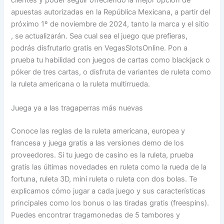
clientes y poder seguir ofreciendo la mejor opción de
apuestas autorizadas en la República Mexicana, a partir del
próximo 1º de noviembre de 2024, tanto la marca y el sitio
, se actualizarán. Sea cual sea el juego que prefieras,
podrás disfrutarlo gratis en VegasSlotsOnline. Pon a
prueba tu habilidad con juegos de cartas como blackjack o
póker de tres cartas, o disfruta de variantes de ruleta como
la ruleta americana o la ruleta multirrueda.
Juega ya a las tragaperras más nuevas
Conoce las reglas de la ruleta americana, europea y
francesa y juega gratis a las versiones demo de los
proveedores. Si tu juego de casino es la ruleta, prueba
gratis las últimas novedades en ruleta como la rueda de la
fortuna, ruleta 3D, mini ruleta o ruleta con dos bolas. Te
explicamos cómo jugar a cada juego y sus características
principales como los bonus o las tiradas gratis (freespins).
Puedes encontrar tragamonedas de 5 tambores y