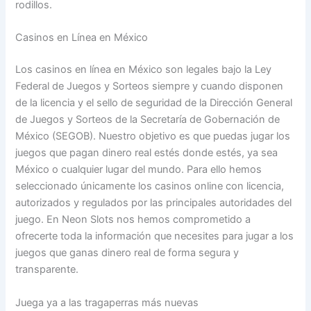
rodillos.
Casinos en Línea en México
Los casinos en línea en México son legales bajo la Ley
Federal de Juegos y Sorteos siempre y cuando disponen
de la licencia y el sello de seguridad de la Dirección General
de Juegos y Sorteos de la Secretaría de Gobernación de
México (SEGOB). Nuestro objetivo es que puedas jugar los
juegos que pagan dinero real estés donde estés, ya sea
México o cualquier lugar del mundo. Para ello hemos
seleccionado únicamente los casinos online con licencia,
autorizados y regulados por las principales autoridades del
juego. En Neon Slots nos hemos comprometido a
ofrecerte toda la información que necesites para jugar a los
juegos que ganas dinero real de forma segura y
transparente.
Juega ya a las tragaperras más nuevas