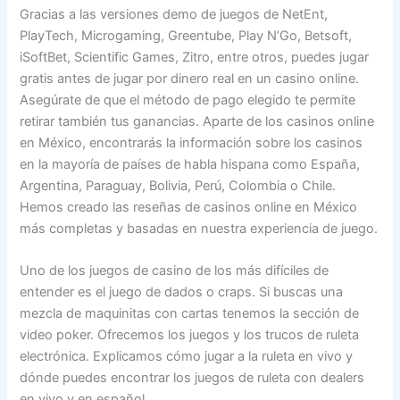
Gracias a las versiones demo de juegos de NetEnt,
PlayTech, Microgaming, Greentube, Play N’Go, Betsoft,
iSoftBet, Scientific Games, Zitro, entre otros, puedes jugar
gratis antes de jugar por dinero real en un casino online.
Asegúrate de que el método de pago elegido te permite
retirar también tus ganancias. Aparte de los casinos online
en México, encontrarás la información sobre los casinos
en la mayoría de países de habla hispana como España,
Argentina, Paraguay, Bolivia, Perú, Colombia o Chile.
Hemos creado las reseñas de casinos online en México
más completas y basadas en nuestra experiencia de juego.
Uno de los juegos de casino de los más difíciles de
entender es el juego de dados o craps. Si buscas una
mezcla de maquinitas con cartas tenemos la sección de
video poker. Ofrecemos los juegos y los trucos de ruleta
electrónica. Explicamos cómo jugar a la ruleta en vivo y
dónde puedes encontrar los juegos de ruleta con dealers
en vivo y en español.