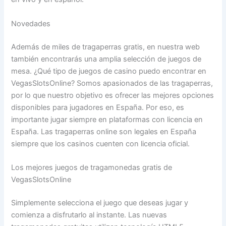
Novedades
Además de miles de tragaperras gratis, en nuestra web
también encontrarás una amplia selección de juegos de
mesa. ¿Qué tipo de juegos de casino puedo encontrar en
VegasSlotsOnline? Somos apasionados de las tragaperras,
por lo que nuestro objetivo es ofrecer las mejores opciones
disponibles para jugadores en España. Por eso, es
importante jugar siempre en plataformas con licencia en
España. Las tragaperras online son legales en España
siempre que los casinos cuenten con licencia oficial.
Los mejores juegos de tragamonedas gratis de
VegasSlotsOnline
Simplemente selecciona el juego que deseas jugar y
comienza a disfrutarlo al instante. Las nuevas