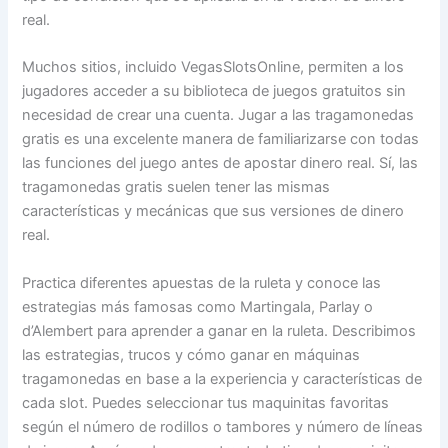
real.
Muchos sitios, incluido VegasSlotsOnline, permiten a los
jugadores acceder a su biblioteca de juegos gratuitos sin
necesidad de crear una cuenta. Jugar a las tragamonedas
gratis es una excelente manera de familiarizarse con todas
las funciones del juego antes de apostar dinero real. Sí, las
tragamonedas gratis suelen tener las mismas
características y mecánicas que sus versiones de dinero
real.
Practica diferentes apuestas de la ruleta y conoce las
estrategias más famosas como Martingala, Parlay o
d’Alembert para aprender a ganar en la ruleta. Describimos
las estrategias, trucos y cómo ganar en máquinas
tragamonedas en base a la experiencia y características de
cada slot. Puedes seleccionar tus maquinitas favoritas
según el número de rodillos o tambores y número de líneas