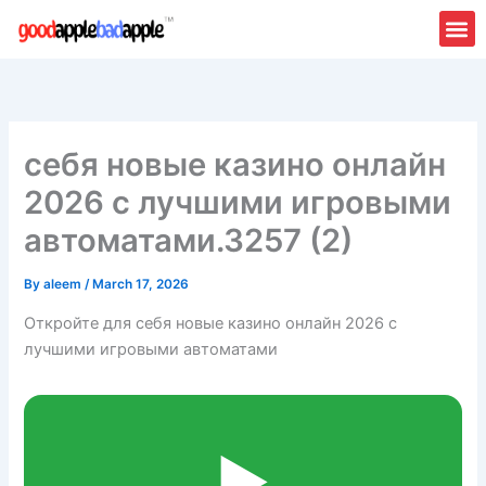
Skip
to
content
себя новые казино онлайн
2026 с лучшими игровыми
автоматами.3257 (2)
By
aleem
/
March 17, 2026
Откройте для себя новые казино онлайн 2026 с
лучшими игровыми автоматами
▶️