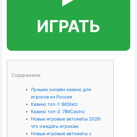
ИГРАТЬ
Содержимое
Лучшие онлайн-казино для
игроков из России
Казино топ-1: BitStarz
Казино топ-2: 7BitCasino
Новые игровые автоматы 2026:
что ожидать игрокам
Новые игровые автоматы с