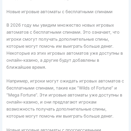
Новые игровые автоматы с бесплатными спинами
В 2026 году мы увидим множество новых игровых
автоматов с бесплатными спинами. Это означает, что
игроки смогут получать дополнительные спины,
которые могут помочь им выиграть больше денег.
Некоторые из этих игровых автоматов уже доступны в
онлайн-казино, а другие будут добавлены в
ближайшее время.
Например, игроки могут ожидать игровых автоматов с
бесплатными спинами, такие как “Wilds of Fortune” и
“Mega Fortune”. Эти игровые автоматы уже доступны в
онлайн-казино, и они предлагают игрокам
возможность получать дополнительные спины,
которые могут помочь им выиграть больше денег.
Новые игровые автоматы с прогрессивными