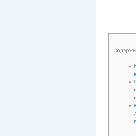
Содержи