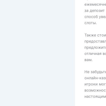
ежемесячны
за депозит
способ уве
слоты.
Также стои
предоставл
предложить
отличная в
вам.
Не забудьт
онлайн-каз
игроки мог
возможност
настоящим