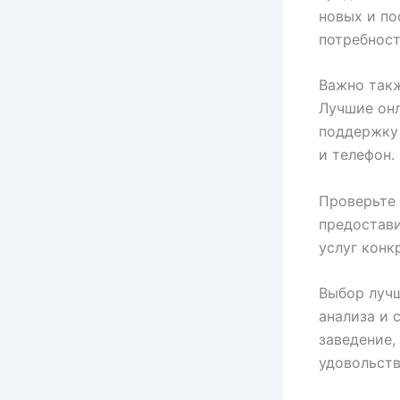
новых и по
потребност
Важно такж
Лучшие онл
поддержку 
и телефон.
Проверьте 
предостав
услуг конк
Выбор лучш
анализа и 
заведение,
удовольств