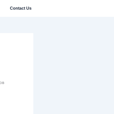
Contact Us
р
ов