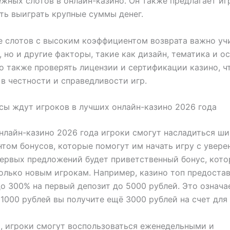
жных слотов в онлайн-казино. Он также предлагает и
ь выиграть крупные суммы денег.
 слотов с высоким коэффициентом возврата важно уч
, но и другие факторы, такие как дизайн, тематика и о
о также проверять лицензии и сертификации казино, ч
в честности и справедливости игр.
сы ждут игроков в лучших онлайн-казино 2026 года
нлайн-казино 2026 года игроки смогут насладиться ш
том бонусов, которые помогут им начать игру с увере
ервых предложений будет приветственный бонус, кот
олько новым игрокам. Например, казино топ предоста
о 300% на первый депозит до 5000 рублей. Это означае
 1000 рублей вы получите ещё 3000 рублей на счет для
, игроки смогут воспользоваться еженедельными и