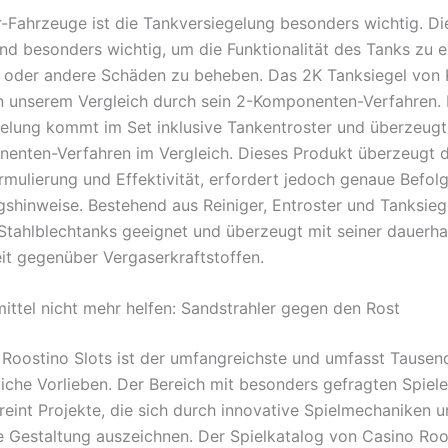
r-Fahrzeuge ist die Tankversiegelung besonders wichtig. Di
nd besonders wichtig, um die Funktionalität des Tanks zu e
 oder andere Schäden zu beheben. Das 2K Tanksiegel von
n unserem Vergleich durch sein 2-Komponenten-Verfahren.
elung kommt im Set inklusive Tankentroster und überzeugt
nenten-Verfahren im Vergleich. Dieses Produkt überzeugt d
ormulierung und Effektivität, erfordert jedoch genaue Befol
gshinweise. Bestehend aus Reiniger, Entroster und Tanksiege
r Stahlblechtanks geeignet und überzeugt mit seiner dauerha
it gegenüber Vergaserkraftstoffen.
ttel nicht mehr helfen: Sandstrahler gegen den Rost
 Roostino Slots ist der umfangreichste und umfasst Tausend
liche Vorlieben. Der Bereich mit besonders gefragten Spiele
reint Projekte, die sich durch innovative Spielmechaniken u
 Gestaltung auszeichnen. Der Spielkatalog von Casino Roo