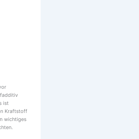
vor
fadditiv
 ist
n Kraftstoff
n wichtiges
chten.