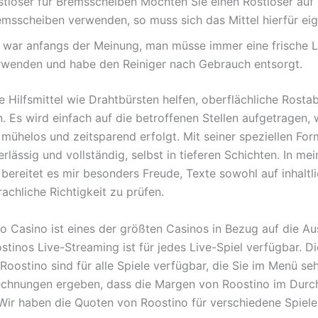
stlöser für Bremsscheiben Möchten Sie einen Rostlöser auf
emsscheiben verwenden, so muss sich das Mittel hierfür eig
h war anfangs der Meinung, man müsse immer eine frische 
rwenden und habe den Reiniger nach Gebrauch entsorgt.
 Hilfsmittel wie Drahtbürsten helfen, oberflächliche Rost
n. Es wird einfach auf die betroffenen Stellen aufgetragen,
mühelos und zeitsparend erfolgt. Mit seiner speziellen For
rlässig und vollständig, selbst in tieferen Schichten. In mei
 bereitet es mir besonders Freude, Texte sowohl auf inhaltli
achliche Richtigkeit zu prüfen.
o Casino ist eines der größten Casinos in Bezug auf die A
stinos Live-Streaming ist für jedes Live-Spiel verfügbar. Di
Roostino sind für alle Spiele verfügbar, die Sie im Menü se
chnungen ergeben, dass die Margen von Roostino im Durch
 Wir haben die Quoten von Roostino für verschiedene Spiele