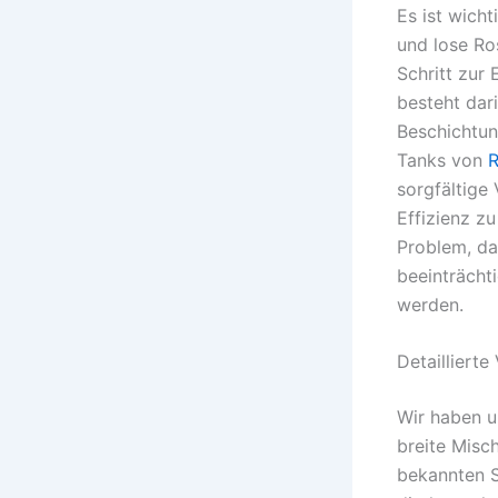
Es ist wich
und lose Ros
Schritt zur 
besteht dari
Beschichtun
Tanks von
R
sorgfältige
Effizienz z
Problem, da
beeinträcht
werden.
Detailliert
Wir haben u
breite Misc
bekannten S