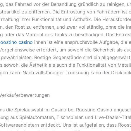
tig, das Fahrrad vor der Behandlung gründlich zu reinigen,
tpartikel zu entfernen. Die Entrostung von Fahrrädern ist e
Erhaltung ihrer Funktionalität und Ästhetik. Die Herausford
n, den Rost zu entfernen, und zwar vollständig, ohne die in
g oder das Material des Tanks zu beschädigen. Das Entros
oostino casino
innen ist eine anspruchsvolle Aufgabe, die 
 Vorgehensweise erfordert, um sowohl die Sicherheit als au
u gewährleisten. Rostige Gegenstände sind ein allgegenwärt
s sowohl die Ästhetik als auch die Funktionalität von Metal
igen kann. Nach vollständiger Trocknung kann der Decklack
e Verkäuferbewertungen
ns die Spielauswahl im Casino bei Roostino Casino angese
hung aus Spielautomaten, Tischspielen und Live-Dealer-Tite
oftwareanbietern entdeckt. Uns ist aufgefallen, dass Roos