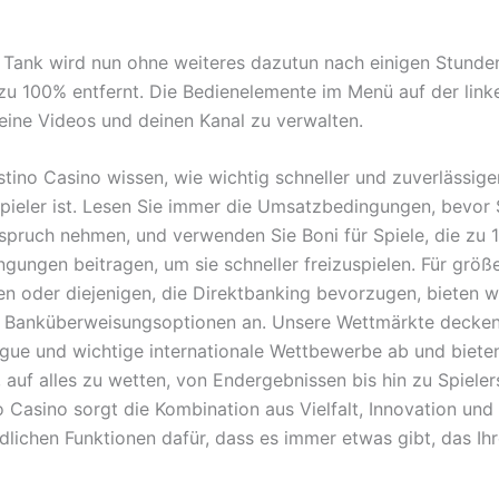
 Tank wird nun ohne weiteres dazutun nach einigen Stunde
 zu 100% entfernt. Die Bedienelemente im Menü auf der link
deine Videos und deinen Kanal zu verwalten.
stino Casino wissen, wie wichtig schneller und zuverlässig
Spieler ist. Lesen Sie immer die Umsatzbedingungen, bevor 
spruch nehmen, und verwenden Sie Boni für Spiele, die zu 
ngungen beitragen, um sie schneller freizuspielen. Für größ
n oder diejenigen, die Direktbanking bevorzugen, bieten w
le Banküberweisungsoptionen an. Unsere Wettmärkte decken
gue und wichtige internationale Wettbewerbe ab und bieten
 auf alles zu wetten, von Endergebnissen bis hin zu Spielers
o Casino sorgt die Kombination aus Vielfalt, Innovation und
dlichen Funktionen dafür, dass es immer etwas gibt, das Ihr