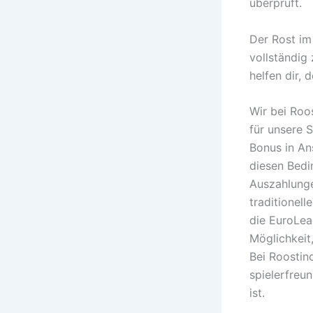
überprüft.
Der Rost im
vollständig
helfen dir, 
Wir bei Roo
für unsere 
Bonus in An
diesen Bedi
Auszahlunge
traditionel
die EuroLea
Möglichkeit,
Bei Roostin
spielerfreun
ist.