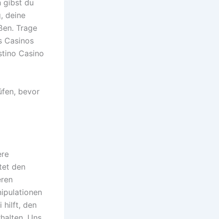
h gibst du
, deine
ßen. Trage
es Casinos
stino Casino
üfen, bevor
ere
tet den
eren
ipulationen
hilft, den
rhalten. Uns