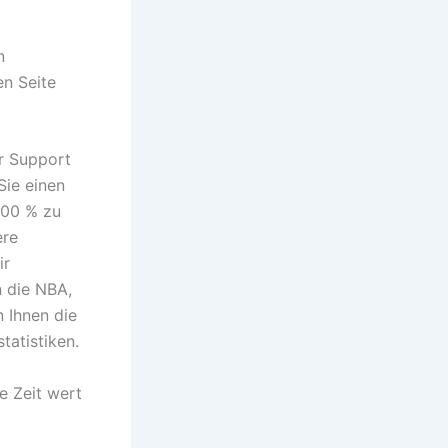
n
en Seite
er Support
Sie einen
100 % zu
ere
ir
 die NBA,
 Ihnen die
tatistiken.
e Zeit wert