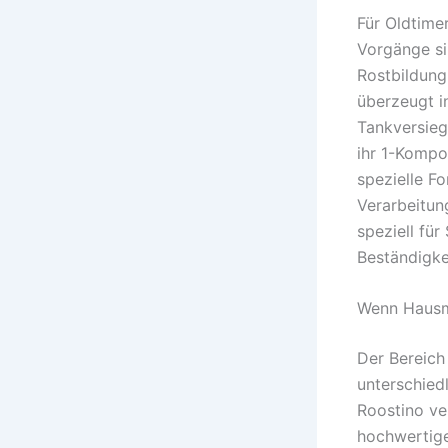
Für Oldtime
Vorgänge si
Rostbildung
überzeugt i
Tankversieg
ihr 1-Kompo
spezielle F
Verarbeitun
speziell fü
Beständigke
Wenn Hausmi
Der Bereich
unterschied
Roostino ve
hochwertige