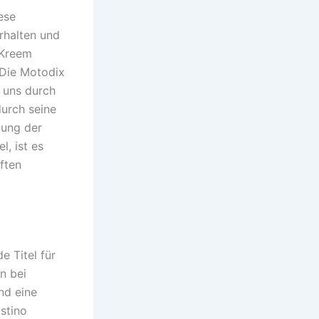
ese
rhalten und
 Kreem
 Die Motodix
 uns durch
urch seine
gung der
l, ist es
ften
e Titel für
n bei
nd eine
stino