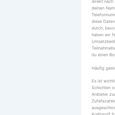
direkt nach
deinen Name
Telefonnumm
diese Daten
durch, bevo
haben wir fe
Umsatzbedin
Teilnahmebe
du einen Bo
Häufig gest
Es ist wich
Schichten o
Anbieter zu
Zufallszahl
ausgeschlos
Kraftstoff 