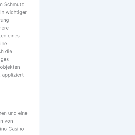
 um Schmutz
in wichtiger
erung
nere
ten eines
eine
ch die
iges
lobjekten
 appliziert
hen und eine
ln von
tino Casino