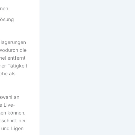
nen.
Lösung
ablagerungen
 wodurch die
mel entfernt
ner Tätigkeit
che als
uswahl an
e Live-
hen können.
schnitt bei
 und Ligen