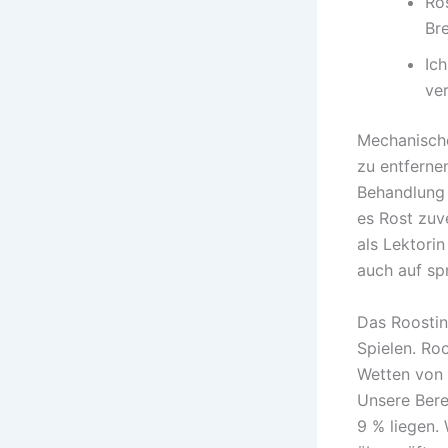
Ro
Br
Ic
ve
Mechanische
zu entferne
Behandlung 
es Rost zuve
als Lektorin
auch auf spr
Das Roostin
Spielen. Roo
Wetten von 
Unsere Bere
9 % liegen.