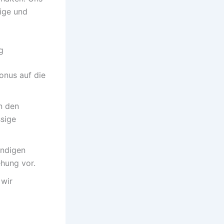
ige und
g
onus auf die
n den
ssige
ändigen
ehung vor.
 wir