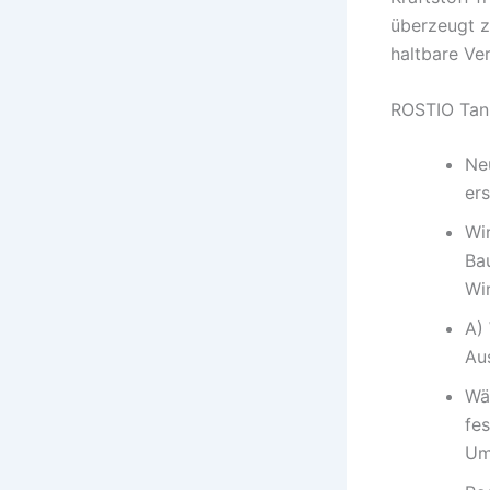
überzeugt z
haltbare Ve
ROSTIO Tank
Ne
ers
Wi
Ba
Wi
A)
Au
Wä
fes
Um