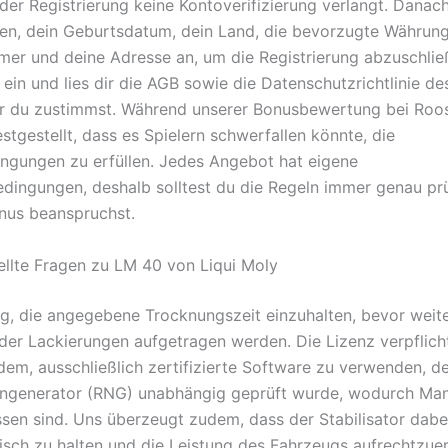
 der Registrierung keine Kontoverifizierung verlangt. Danac
n, dein Geburtsdatum, dein Land, die bevorzugte Währung
er und deine Adresse an, um die Registrierung abzuschlie
 ein und lies dir die AGB sowie die Datenschutzrichtlinie d
r du zustimmst. Während unserer Bonusbewertung bei Roo
stgestellt, dass es Spielern schwerfallen könnte, die
gungen zu erfüllen. Jedes Angebot hat eigene
dingungen, deshalb solltest du die Regeln immer genau pr
nus beanspruchst.
ellte Fragen zu LM 40 von Liqui Moly
tig, die angegebene Trocknungszeit einzuhalten, bevor weit
der Lackierungen aufgetragen werden. Die Lizenz verpflich
dem, ausschließlich zertifizierte Software zu verwenden, d
engenerator (RNG) unabhängig geprüft wurde, wodurch Man
sen sind. Uns überzeugt zudem, dass der Stabilisator dabei 
frisch zu halten und die Leistung des Fahrzeugs aufrechtzue