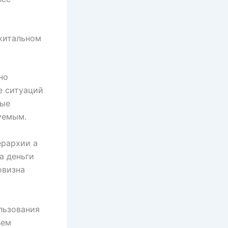
джитальном
но
е ситуаций
рые
уемым.
ерархии а
а деньги
овизна
льзования
ъем