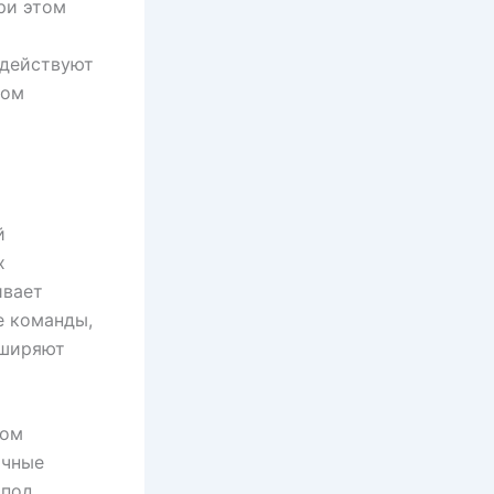
ри этом
 действуют
том
й
х
ивает
е команды,
сширяют
ном
ичные
 под