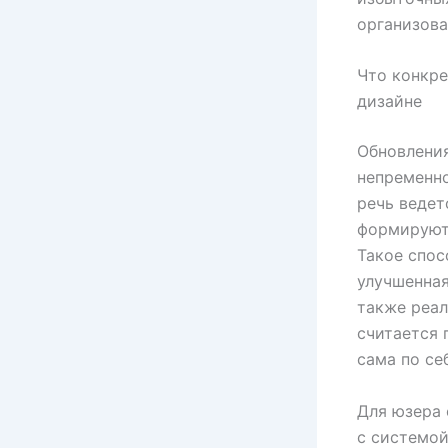
организова
Что конкре
дизайне
Обновления
непременно
речь ведет
формируют 
Такое спос
улучшенная
также реал
считается 
сама по се
Для юзера
с системой