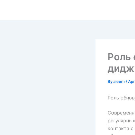
Skip
to
content
Роль 
дидж
By
aleem
/
Apr
Роль обнов
Современн
регулярных
контакта с