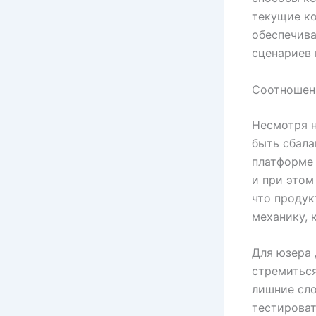
текущие ко
обеспечива
сценариев 
Соотношен
Несмотря н
быть сбал
платформе
и при этом
что продук
механику, 
Для юзера 
стремиться
лишние сло
тестироват