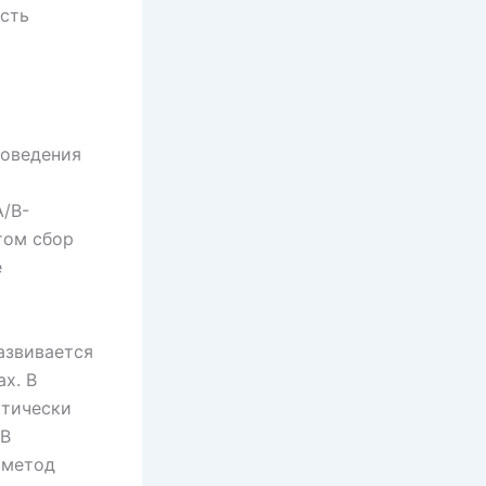
сть
роведения
A/B-
том сбор
е
азвивается
х. В
ктически
 В
 метод