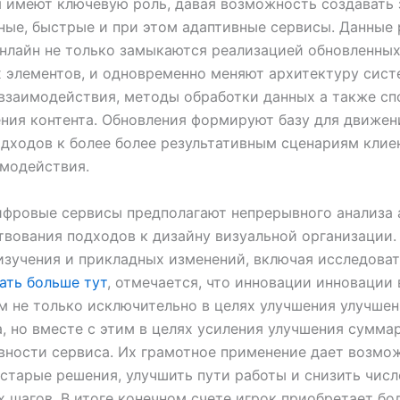
 имеют ключевую роль, давая возможность создавать
ные, быстрые и при этом адаптивные сервисы. Данные
нлайн не только замыкаются реализацией обновленны
 элементов, и одновременно меняют архитектуру сист
взаимодействия, методы обработки данных а также с
ния контента. Обновления формируют базу для движен
дходов к более более результативным сценариям клие
модействия.
фровые сервисы предполагают непрерывного анализа 
вования подходов к дизайну визуальной организации.
изучения и прикладных изменений, включая исследова
ать больше тут
, отмечается, что инновации инновации
 не только исключительно в целях улучшения улучше
, но вместе с этим в целях усиления улучшения сумма
вности сервиса. Их грамотное применение дает возмо
старые решения, улучшить пути работы и снизить числ
 шагов. В итоге конечном счете игрок приобретает бо