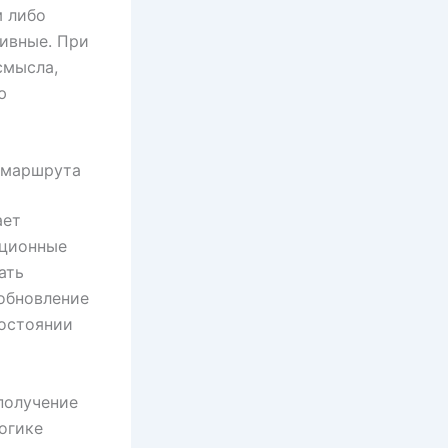
м либо
ивные. При
смысла,
ю
о маршрута
ает
ационные
ать
 обновление
состоянии
получение
огике