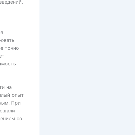
введений.
ся
ровать
ее точно
ет
имость
ти на
шлый опыт
ным. При
мещали
лением со