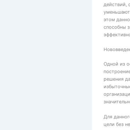
действий, 
уменьшают
этом данно
способны з
эффективно
Нововведен
Одной из о
построение
решения да
избыточные
организаци
значительн
Для данног
цели без н