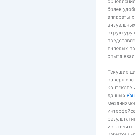
обновления
более удоб
аппараты о
визуальных
структуру 
представле
типовых по
опыта взаи
Текущие ци
совершенст
контексте 
данные
Узн
механизмом
интерфейса
результати
исключить 
избыточных