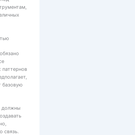
трументам,
азличных
стью
 обязано
се
 паттернов
едполагает,
т базовую
я должны
создавать
но,
ю связь.