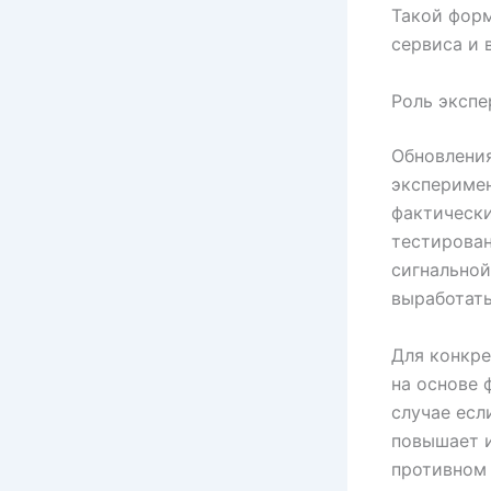
Такой фор
сервиса и 
Роль экспе
Обновления
эксперимен
фактически
тестирован
сигнальной
выработат
Для конкре
на основе 
случае есл
повышает и
противном 