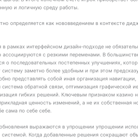
нную и логичную среду работы.
тно определяется как нововведением в контексте ди
 в рамках интерфейсном дизайн-подходе не обязатель
 ассоциируются с резкими переменами. В большинств
ся о последовательных постепенных улучшениях, кото
систему заметно более удобным и при этом предсказ
обно представлять собой иная организация навигации,
 система обратной связи, оптимизация графической и
изация гибких решений. Ключевым признаком казино н
прикладная ценность изменений, а не их собственная н
бе сама по себе себе.
 обновления выражаются в упрощении упрощении испо
 системой. Когда добавленные решения сокращают об