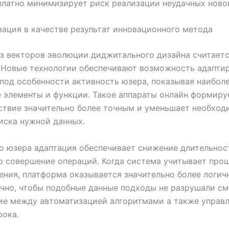
платно минимизирует риск реализации неудачных ново
ация в качестве результат инновационного метода
з векторов эволюции диджитального дизайна считает
 Новые технологии обеспечивают возможность адапти
под особенности активность юзера, показывая наибол
 элементы и функции. Такое аппараты онлайн формиру
ствие значительно более точным и уменьшает необход
иска нужной данных.
о юзера адаптация обеспечивает снижение длительнос
 совершение операций. Когда система учитывает про
ения, платформа оказывается значительно более логич
чно, чтобы подобные данные подходы не разрушали с
ие между автоматизацией алгоритмами а также управ
рока.