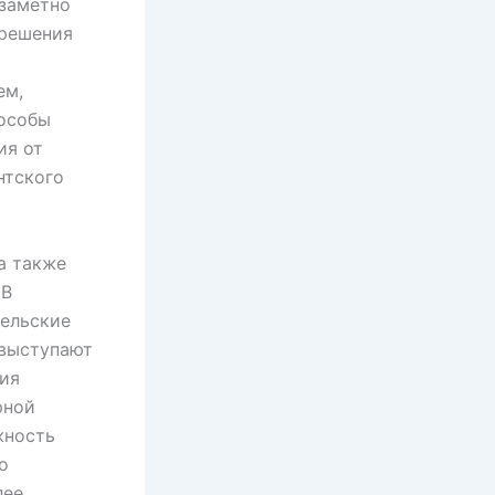
 заметно
 решения
х
ем,
пособы
ия от
нтского
а также
 В
тельские
 выступают
ния
рной
жность
о
лее