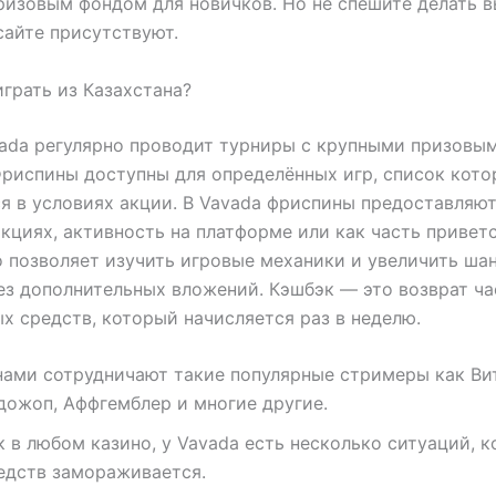
изовым фондом для новичков. Но не спешите делать 
сайте присутствуют.
грать из Казахстана?
ada регулярно проводит турниры с крупными призовы
риспины доступны для определённых игр, список кот
я в условиях акции. В Vavada фриспины предоставляют
акциях, активность на платформе или как часть привет
о позволяет изучить игровые механики и увеличить ша
з дополнительных вложений. Кэшбэк — это возврат ча
х средств, который начисляется раз в неделю.
нами сотрудничают такие популярные стримеры как Ви
дожоп, Аффгемблер и многие другие.
к в любом казино, у Vavada есть несколько ситуаций, к
едств замораживается.