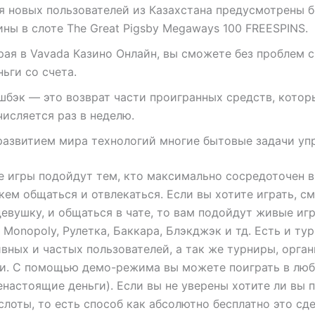
я новых пользователей из Казахстана предусмотрены 
ины в слоте The Great Pigsby Megaways 100 FREESPINS.
рая в Vavada Казино Онлайн, вы сможете без проблем с
ньги со счета.
шбэк — это возврат части проигранных средств, котор
числяется раз в неделю.
развитием мира технологий многие бытовые задачи уп
 игры подойдут тем, кто максимально сосредоточен в 
 кем общаться и отвлекаться. Если вы хотите играть, с
евушку, и общаться в чате, то вам подойдут живые иг
, Monopoly, Рулетка, Баккара, Блэкджэк и тд. Есть и ту
вных и частых пользователей, а так же турниры, орга
и. С помощью демо-режима вы можете поиграть в люб
енастоящие деньги). Если вы не уверены хотите ли вы 
слоты, то есть способ как абсолютно бесплатно это сде