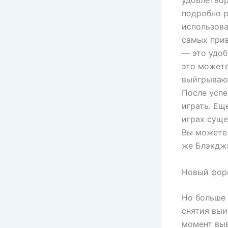
удовлетвор
подробно р
использова
самых прив
— это удоб
это можете
выйгрывают
После успе
играть. Ещ
играх суще
Вы можете 
же Блэкджэ
Новый форм
Но больше 
снятия выи
момент выв