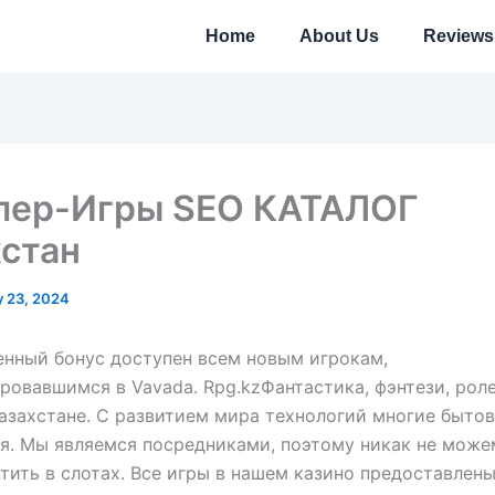
Home
About Us
Reviews
лер-Игры SEO КАТАЛОГ
хстан
 23, 2024
нный бонус доступен всем новым игрокам,
ровавшимся в Vavada. Rpg.kzФантастика, фэнтези, рол
 Казахстане. С развитием мира технологий многие быто
. Мы являемся посредниками, поэтому никак не може
тить в слотах. Все игры в нашем казино предоставлены