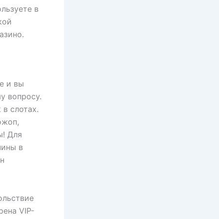
ользуете в
кой
азино.
е и вы
му вопросу.
в слотах.
ожоп,
ы! Для
пины в
ен
ольствие
рена VIP-