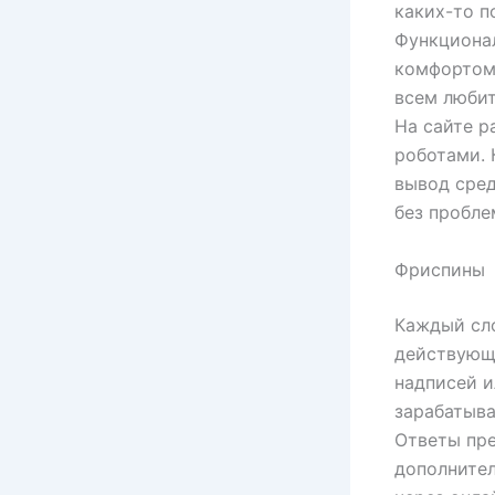
каких-то п
Функционал
комфортом 
всем любит
На сайте р
роботами. 
вывод сред
без пробле
Фриспины
Каждый сло
действующ
надписей и
зарабатыва
Ответы пре
дополнител