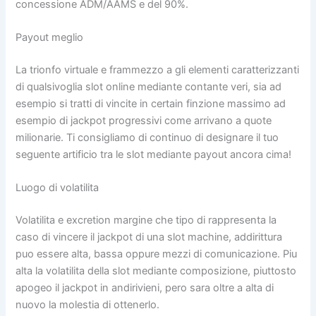
concessione ADM/AAMS e del 90%.
Payout meglio
La trionfo virtuale e frammezzo a gli elementi caratterizzanti
di qualsivoglia slot online mediante contante veri, sia ad
esempio si tratti di vincite in certain finzione massimo ad
esempio di jackpot progressivi come arrivano a quote
milionarie. Ti consigliamo di continuo di designare il tuo
seguente artificio tra le slot mediante payout ancora cima!
Luogo di volatilita
Volatilita e excretion margine che tipo di rappresenta la
caso di vincere il jackpot di una slot machine, addirittura
puo essere alta, bassa oppure mezzi di comunicazione. Piu
alta la volatilita della slot mediante composizione, piuttosto
apogeo il jackpot in andirivieni, pero sara oltre a alta di
nuovo la molestia di ottenerlo.