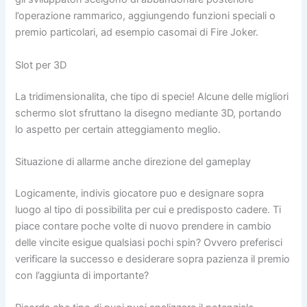
l’operazione rammarico, aggiungendo funzioni speciali o
premio particolari, ad esempio casomai di Fire Joker.
Slot per 3D
La tridimensionalita, che tipo di specie! Alcune delle migliori
schermo slot sfruttano la disegno mediante 3D, portando
lo aspetto per certain atteggiamento meglio.
Situazione di allarme anche direzione del gameplay
Logicamente, indivis giocatore puo e designare sopra
luogo al tipo di possibilita per cui e predisposto cadere. Ti
piace contare poche volte di nuovo prendere in cambio
delle vincite esigue qualsiasi pochi spin? Ovvero preferisci
verificare la successo e desiderare sopra pazienza il premio
con l’aggiunta di importante?