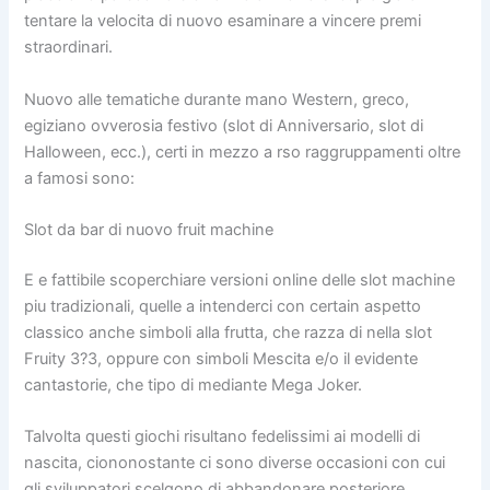
tentare la velocita di nuovo esaminare a vincere premi
straordinari.
Nuovo alle tematiche durante mano Western, greco,
egiziano ovverosia festivo (slot di Anniversario, slot di
Halloween, ecc.), certi in mezzo a rso raggruppamenti oltre
a famosi sono:
Slot da bar di nuovo fruit machine
E e fattibile scoperchiare versioni online delle slot machine
piu tradizionali, quelle a intenderci con certain aspetto
classico anche simboli alla frutta, che razza di nella slot
Fruity 3?3, oppure con simboli Mescita e/o il evidente
cantastorie, che tipo di mediante Mega Joker.
Talvolta questi giochi risultano fedelissimi ai modelli di
nascita, ciononostante ci sono diverse occasioni con cui
gli sviluppatori scelgono di abbandonare posteriore