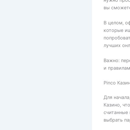
нужно прос
вы сможете
В целом, о
которые ищ
попробоват
лучших онл
Важно: пер
и правилам
Pinco Кази
Для начала
Казино, чт
считанные 
выбрать па