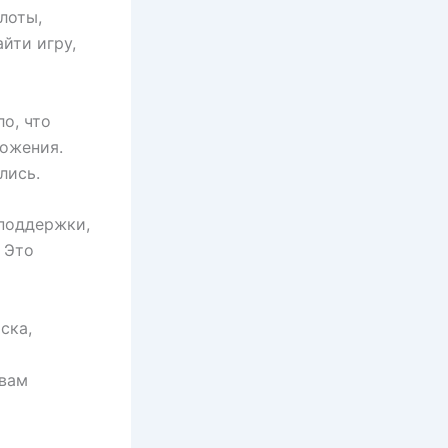
лоты,
айти игру,
о, что
ложения.
лись.
 поддержки,
 Это
ска,
 вам