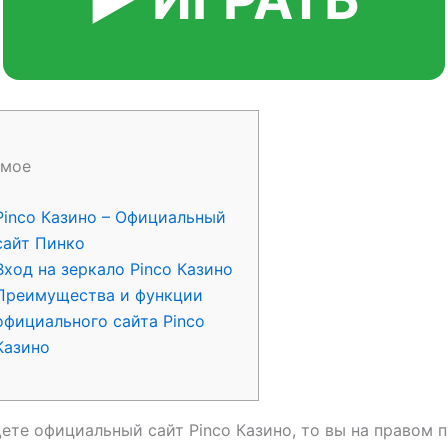
мое
Pinco Казино – Официальный
сайт Пинко
Вход на зеркало Pinco Казино
Преимущества и функции
официального сайта Pinco
Казино
ете официальный сайт Pinco Казино, то вы на правом п