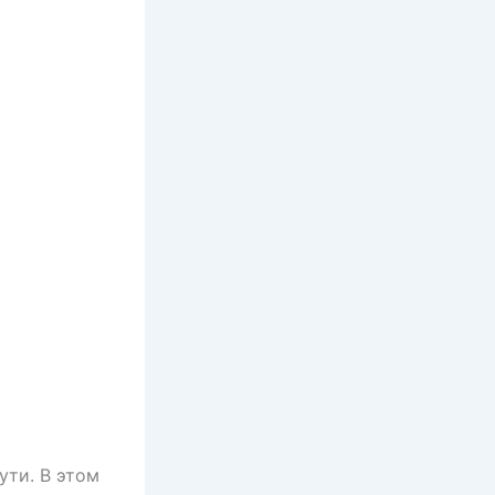
ути. В этом