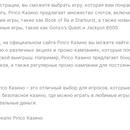
страции, вы сможете выбрать игру, которая вам понра
ать. Pinco Казино предлагает множество слотов, включ
е игры, такие как Book of Ra и Starburst, а также новы
ные игры, такие как Gonzo’s Quest и Jackpot 6000.
, на официальном сайте Pinco Казино вы можете найти
 о различных акциях и промо-кампаниях, которые по
свой выигрыш. Например, Pinco Казино предлагает бон
ков, а также регулярные промо-кампании для постоян
inco Казино – это отличный выбор для игроков, которы
 безопасное казино, где можно играть в любимые игры
еальные деньги.
ркало Pinco Казино