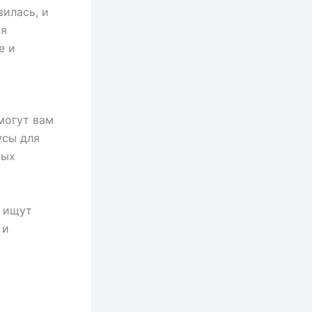
вилась, и
ая
е и
могут вам
усы для
ных
е ищут
 и