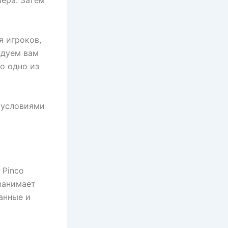
зера. Затем
я игроков,
ндуем вам
о одно из
с условиями
 Pinco
 занимает
анные и