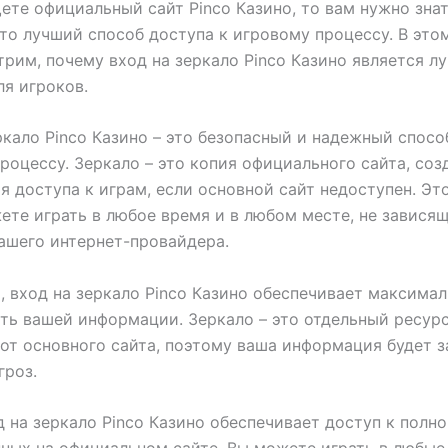
ете официальный сайт Pinco Казино, то вам нужно знат
это лучший способ доступа к игровому процессу. В это
рим, почему вход на зеркало Pinco Казино является л
я игроков.
ркало Pinco Казино – это безопасный и надежный спосо
роцессу. Зеркало – это копия официального сайта, соз
я доступа к играм, если основной сайт недоступен. Это
ете играть в любое время и в любом месте, не завися
ашего интернет-провайдера.
, вход на зеркало Pinco Казино обеспечивает максима
ть вашей информации. Зеркало – это отдельный ресур
 от основного сайта, поэтому ваша информация будет
гроз.
д на зеркало Pinco Казино обеспечивает доступ к полн