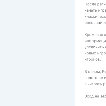
После реги
начать игр
классически
инновацион
Кроме того
информацию
увеличить 
новых игро
игроков.
В целом, P
надежное и
выиграть р
Вход на зе