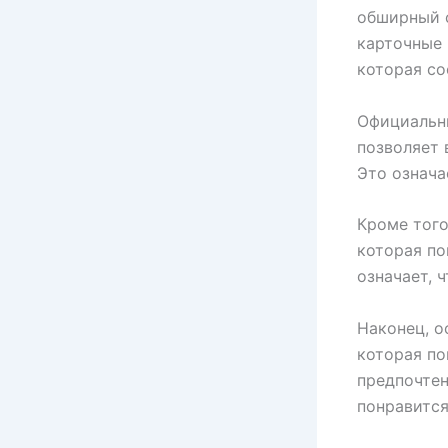
обширный с
карточные 
которая со
Официальны
позволяет 
Это означа
Кроме того
которая по
означает, 
Наконец, о
которая по
предпочтен
понравится