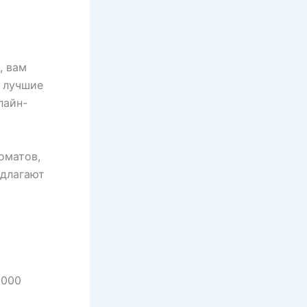
, вам
т лучшие
лайн-
оматов,
едлагают
 000