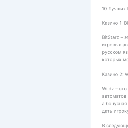
10 Лучших 
Казино 1: B
BitStarz –
игровых ав
русском яз
которых мо
Казино 2: W
Wildz – эт
автоматов 
а бонусная
дать игрок
В следующ