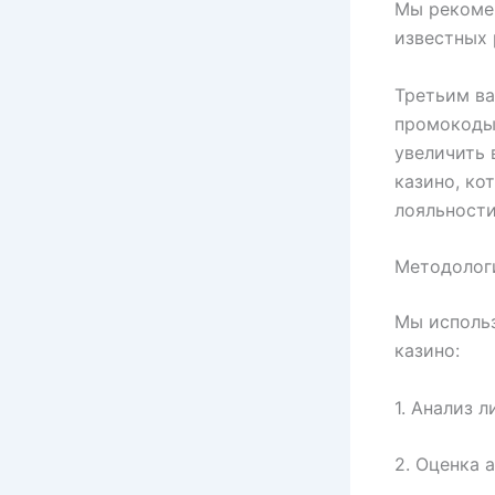
Мы рекомен
известных 
Третьим ва
промокоды 
увеличить
казино, ко
лояльности
Методолог
Мы исполь
казино:
1. Анализ л
2. Оценка 