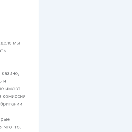
й
зделе мы
ать
 казино,
ь и
ые имеют
я комиссия
обритании.
орые
я что-то.