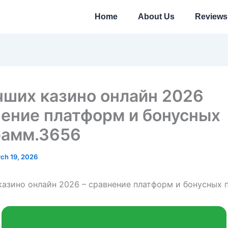
Home
About Us
Reviews
чших казино онлайн 2026
ение платформ и бонусных
рамм.3656
ch 19, 2026
казино онлайн 2026 – сравнение платформ и бонусных