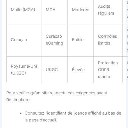
Audits
Malte (MGA)
MGA
Modérée
réguliers
Curacao
Contrôles
Curaçao
Faible
eGaming
limités
Protection
Royaume‑Uni
UKGC
Élevée
GDPR
(UKGC)
stricte
Pour vérifier qu’un site respecte ces exigences avant
l’inscription :
Consultez l’identifiant de licence affiché au bas de
la page d’accueil.