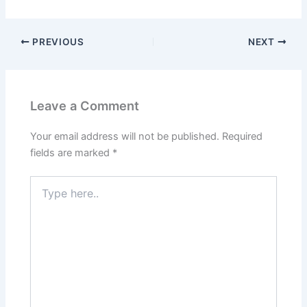
PREVIOUS
NEXT
Leave a Comment
Your email address will not be published.
Required
fields are marked
*
Type
here..