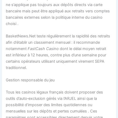
ne s’applique pas toujours aux dépôts directs via carte
bancaire mais peut être appliqué aux retraits vers comptes
bancaires externes selon la politique interne du casino
choisi .
BasketNews.Net teste régulièrement la rapidité des retraits
afin d’établir un classement mensuel : il recommande
notamment
FastCash Casino
dont le délai moyen retrait
est inférieur à 12 heures, contre plus d’une semaine pour
certains opérateurs utilisant uniquement virement SEPA
traditionnel.
Gestion responsable du jeu
Tous les casinos légaux français doivent proposer des
outils d’auto‑exclusion gérés via l’ARJEL ainsi que la
possibilité d’imposer des limites quotidiennes ou
mensuelles sur les dépôts et pertes cumulées . Ces
paramètres sont accessibles directement depuis votre