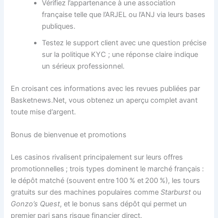
Vérifiez l’appartenance à une association
française telle que l’ARJEL ou l’ANJ via leurs bases
publiques.
Testez le support client avec une question précise
sur la politique KYC ; une réponse claire indique
un sérieux professionnel.
En croisant ces informations avec les revues publiées par
Basketnews.Net, vous obtenez un aperçu complet avant
toute mise d’argent.
Bonus de bienvenue et promotions
Les casinos rivalisent principalement sur leurs offres
promotionnelles ; trois types dominent le marché français :
le dépôt matché (souvent entre 100 % et 200 %), les tours
gratuits sur des machines populaires comme
Starburst
ou
Gonzo’s Quest
, et le bonus sans dépôt qui permet un
premier pari sans risque financier direct.