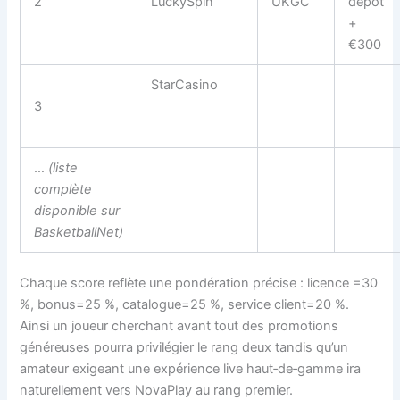
2
LuckySpin
UKGC
dépôt
+
€300
StarCasino
3
…
(liste
complète
disponible sur
BasketballNet)
Chaque score reflète une pondération précise : licence =30
%, bonus=25 %, catalogue=25 %, service client=20 %.
Ainsi un joueur cherchant avant tout des promotions
généreuses pourra privilégier le rang deux tandis qu’un
amateur exigeant une expérience live haut‑de‑gamme ira
naturellement vers NovaPlay au rang premier.