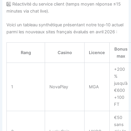
4️⃣ Réactivité du service client (temps moyen réponse ≤15
minutes via chat live).
Voici un tableau synthétique présentant notre top‑10 actuel
parmi les nouveaux sites français évalués en avril 2026 :
Bonus
Rang
Casino
Licence
max
+200
%
jusqu’à
1
NovaPlay
MGA
€600
+100
FT
€50
sans