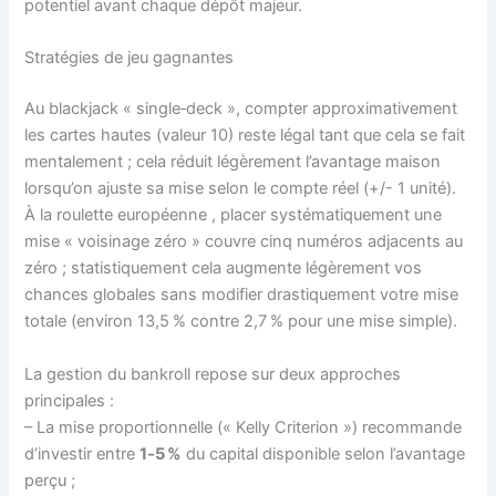
potentiel avant chaque dépôt majeur.
Stratégies de jeu gagnantes
Au blackjack « single‑deck », compter approximativement
les cartes hautes (valeur 10) reste légal tant que cela se fait
mentalement ; cela réduit légèrement l’avantage maison
lorsqu’on ajuste sa mise selon le compte réel (+/- 1 unité).
À la roulette européenne , placer systématiquement une
mise « voisinage zéro » couvre cinq numéros adjacents au
zéro ; statistiquement cela augmente légèrement vos
chances globales sans modifier drastiquement votre mise
totale (environ 13,5 % contre 2,7 % pour une mise simple).
La gestion du bankroll repose sur deux approches
principales :
– La mise proportionnelle (« Kelly Criterion ») recommande
d’investir entre
1‑5 %
du capital disponible selon l’avantage
perçu ;