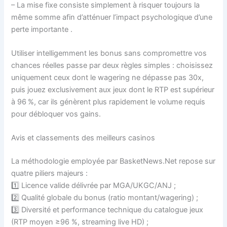
– La mise fixe consiste simplement à risquer toujours la
même somme afin d’atténuer l’impact psychologique d’une
perte importante .
Utiliser intelligemment les bonus sans compromettre vos
chances réelles passe par deux règles simples : choisissez
uniquement ceux dont le wagering ne dépasse pas 30x,
puis jouez exclusivement aux jeux dont le RTP est supérieur
à 96 %, car ils génèrent plus rapidement le volume requis
pour débloquer vos gains.
Avis et classements des meilleurs casinos
La méthodologie employée par BasketNews.Net repose sur
quatre piliers majeurs :
1️⃣ Licence valide délivrée par MGA/UKGC/ANJ ;
2️⃣ Qualité globale du bonus (ratio montant/wagering) ;
3️⃣ Diversité et performance technique du catalogue jeux
(RTP moyen ≥96 %, streaming live HD) ;