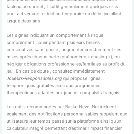
tableau personnel ; il suffit généralement quelques clics
pour activer une restriction temporaire ou définitive allant
jusqu’à deux ans .
Les signes indiquant un comportement à risque
comprennent : jouer pendant plusieurs heures
consécutives sans pause , augmenter constamment ses
mises après chaque perte (phénomène « chasing »), ou
négliger obligations professionnelles/familiales au profit du
jeu . En cas de doute , consultez immédiatement
Joueurs‑Responsables.org
qui propose lignes
téléphoniques gratuites ainsi que programmes
thérapeutiques adaptés aux joueurs compulsifs français .
Les outils recommandés par BasketNews.Net incluent
également des notifications personnalisables rappelant aux
utilisateurs leur temps passé sur la plateforme ainsi qu’un
calculateur intégré permettant d’estimer l’impact financier