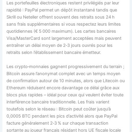
Les portefeuilles électroniques restent privilégiés par leur
rapidité : PayPal permet un dépôt instantané tandis que
Skrill ou Neteller offrent souvent des retraits sous 24 h
sans frais supplémentaires si vous respectez leurs limites
quotidiennes (€ 5 000 maximum). Les cartes bancaires
Visa/MasterCard sont largement acceptées mais peuvent
entraîner un délai moyen de 2‑3 jours ouvrés pour les
retraits selon l’établissement bancaire émetteur.
Les crypto‑monnaies gagnent progressivement du terrain ;
Bitcoin assure l’anonymat complet avec un temps moyen
de confirmation autour de 10 minutes, alors que Litecoin ou
Ethereum réduisent encore davantage ce délai grâce aux
blocs plus rapides – idéal pour ceux qui veulent éviter toute
interférence bancaire traditionnelle. Les frais varient
toutefois selon le réseau : Bitcoin peut coûter jusqu’à
0,0005 BTC pendant les pics d’activité alors que PayPal
facture généralement 2‑3 % sur chaque transaction
sortante au joueur français résidant hors UE fiscale locale