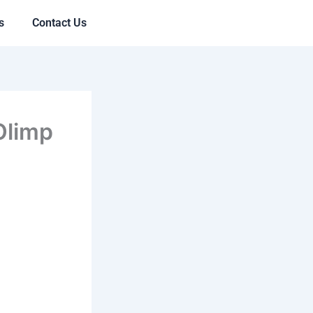
s
Contact Us
Olimp