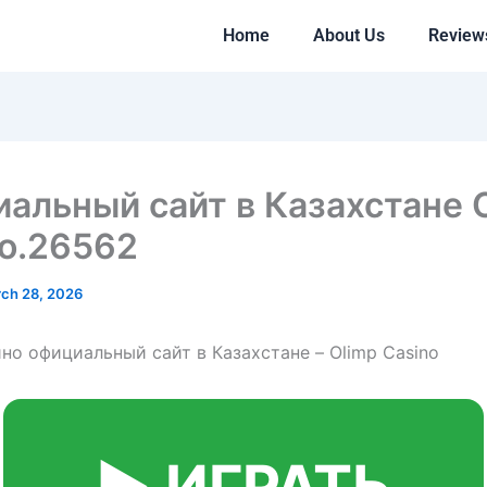
Home
About Us
Review
альный сайт в Казахстане 
o.26562
ch 28, 2026
но официальный сайт в Казахстане – Olimp Casino
▶️ ИГРАТЬ