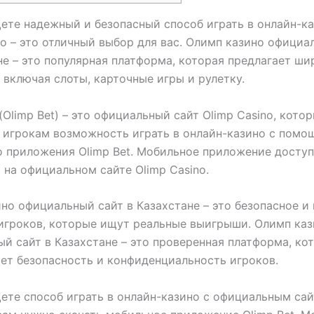
ете надежный и безопасный способ играть в онлайн-ка
no – это отличный выбор для вас. Олимп казино официа
не – это популярная платформа, которая предлагает ш
, включая слоты, карточные игры и рулетку.
(Olimp Bet) – это официальный сайт Olimp Casino, кото
 игрокам возможность играть в онлайн-казино с пом
 приложения Olimp Bet. Мобильное приложение доступ
 на официальном сайте Olimp Casino.
но официальный сайт в Казахстане – это безопасное и
игроков, которые ищут реальные выигрыши. Олимп ка
й сайт в Казахстане – это проверенная платформа, ко
ет безопасность и конфиденциальность игроков.
ете способ играть в онлайн-казино с официальным сай