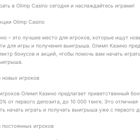
рать в Olimp Casino сегодня и наслаждайтесь играми!
кции Olimp Casino
но – это лучшее место для игроков, которые ищут нов
и для игры и получения выигрыша. Олимп Казино пре
ектр бонусов и акций, чтобы помочь вам начать играт
ыигрыша.
 новых игроков
игроков Олимп Казино предлагает приветственный бон
0% от первого депозита, до 10 000 тенге. Это отличная
ь начать играть и получать выигрыша уже с первого д
 постоянных игроков