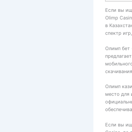
Если вы ищ
Olimp Casi
в Казахста
спектр игр
Олимп бет 
предлагает
мобильного
скачивания
Олимп кази
место для 
официальны
обеспечива
Если вы ищ