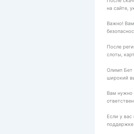
После скач
на сайте, 
Важно! Вам
безопаснос
После реги
слоты, кар
Олимп Бет 
широкий вы
Вам нужно 
ответствен
Если у вас
поддержке 