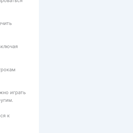
ироваться
ечить
включая
грокам
ужно играть
ругим.
ся к