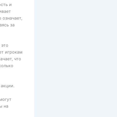
ость и
ивает
 означает,
аясь за
 это
ет игрокам
ачает, что
сколько
 акции.
 могут
ы на