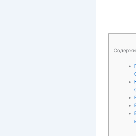
Содержи