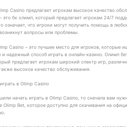
limp Casino предлагает игрокам высокое качество обс
– это бк олимп, который предлагает игрокам 24/7 под
о означает, что игроки могут получить помощь в любо
 возникнут вопросы или проблемы.
limp Casino – это лучшее место для игроков, которые и
 и надежный способ играть в онлайн-казино. Олимп бет
орый предлагает игрокам широкий спектр игр, различ
 также высокое качество обслуживания.
играть в Olimp Casino
шили начать играть в Olimp Casino, то сначала вам нуж
 Olimp Bet, которое доступно для скачивания на офиц
но.