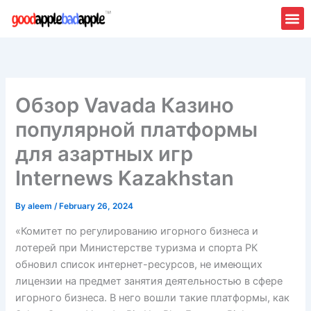
Skip
to
content
Обзор Vavada Казино
популярной платформы
для азартных игр
Internews Kazakhstan
By
aleem
/
February 26, 2024
«Комитет по регулированию игорного бизнеса и
лотерей при Министерстве туризма и спорта РК
обновил список интернет-ресурсов, не имеющих
лицензии на предмет занятия деятельностью в сфере
игорного бизнеса. В него вошли такие платформы, как