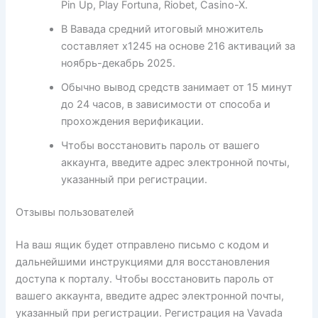
Pin Up, Play Fortuna, Riobet, Casino-X.
В Вавада средний итоговый множитель
составляет х1245 на основе 216 активаций за
ноябрь-декабрь 2025.
Обычно вывод средств занимает от 15 минут
до 24 часов, в зависимости от способа и
прохождения верификации.
Чтобы восстановить пароль от вашего
аккаунта, введите адрес электронной почты,
указанный при регистрации.
Отзывы пользователей
На ваш ящик будет отправлено письмо с кодом и
дальнейшими инструкциями для восстановления
доступа к порталу. Чтобы восстановить пароль от
вашего аккаунта, введите адрес электронной почты,
указанный при регистрации. Регистрация на Vavada