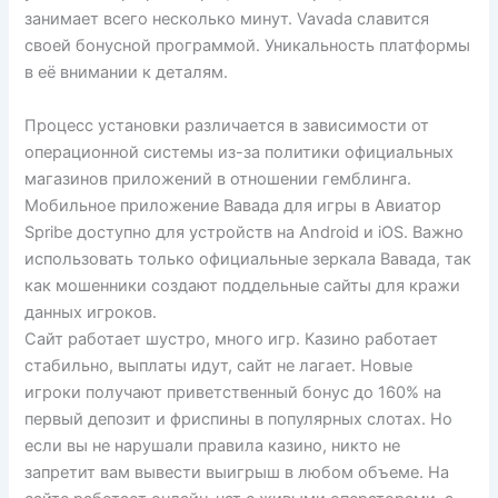
занимает всего несколько минут. Vavada славится
своей бонусной программой. Уникальность платформы
в её внимании к деталям.
Процесс установки различается в зависимости от
операционной системы из-за политики официальных
магазинов приложений в отношении гемблинга.
Мобильное приложение Вавада для игры в Авиатор
Spribe доступно для устройств на Android и iOS. Важно
использовать только официальные зеркала Вавада, так
как мошенники создают поддельные сайты для кражи
данных игроков.
Сайт работает шустро, много игр. Казино работает
стабильно, выплаты идут, сайт не лагает. Новые
игроки получают приветственный бонус до 160% на
первый депозит и фриспины в популярных слотах. Но
если вы не нарушали правила казино, никто не
запретит вам вывести выигрыш в любом объеме. На