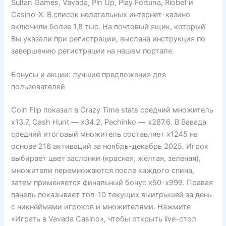
Sultan Games, Vavada, Pin Up, Play Fortuna, Riobet и
Casino-X. В список нелегальных интернет-казино
включили более 1,8 тыс. На почтовый ящик, который
Вы указали при регистрации, выслана инструкция по
завершению регистрации на нашем портале.
Бонусы и акции: лучшие предложения для
пользователей
Coin Flip показал в Crazy Time stats средний множитель
х13.7, Cash Hunt — х34.2, Pachinko — х287.6. В Вавада
средний итоговый множитель составляет х1245 на
основе 216 активаций за ноябрь-декабрь 2025. Игрок
выбирает цвет заслонки (красная, желтая, зеленая),
множители перемножаются после каждого спина,
затем применяется финальный бонус х50-х999. Правая
панель показывает топ-10 текущих выигрышей за день
с никнеймами игроков и множителями. Нажмите
«Играть в Vavada Casino», чтобы открыть live-стол