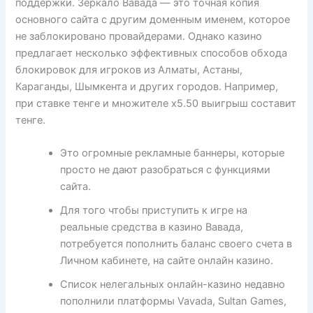
поддержки. Зеркало Вавада — это точная копия
основного сайта с другим доменным именем, которое
не заблокировано провайдерами. Однако казино
предлагает несколько эффективных способов обхода
блокировок для игроков из Алматы, Астаны,
Караганды, Шымкента и других городов. Например,
при ставке тенге и множителе x5.50 выигрыш составит
тенге.
Это огромные рекламные баннеры, которые
просто не дают разобраться с функциями
сайта.
Для того чтобы приступить к игре на
реальные средства в казино Вавада,
потребуется пополнить баланс своего счета в
Личном кабинете, на сайте онлайн казино.
Список нелегальных онлайн-казино недавно
пополнили платформы Vavada, Sultan Games,