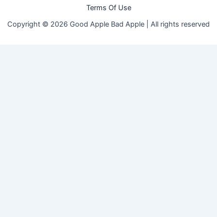
Terms Of Use
Copyright © 2026 Good Apple Bad Apple |
All rights reserved