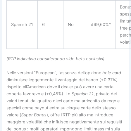
Bonu
spes
limita
Spanish 21
6
No
≤99,60%*
free‑
perch
volati
(RTP indicativo considerando side bets esclusivi)
Nelle versioni “European”, l’assenza dell’opzione
hole card
diminuisce leggermente il vantaggio del banco (+0,37%)
rispetto all’American dove il dealer può avere una carta
coperta favorevole (+0,45%). Lo
Spanish 21
, privato dei
valori tenuti dai quattro dieci carte ma arricchito da regole
speciali come payout extra su cinque carte dello stesso
valore (
Super Bonus
), offre l’RTP più alto ma introduce
maggiore volatilità che influisce negativamente sui requisiti
dei bonus : molti operatori impongono limiti massimi sulla