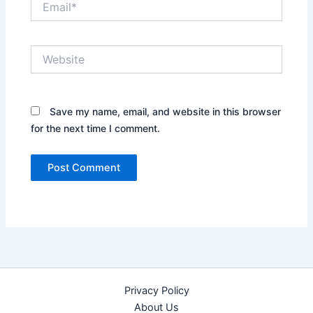
Website
Save my name, email, and website in this browser
for the next time I comment.
Privacy Policy
About Us