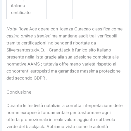
italiano
certificato
Nota
: RoyalAce opera con licenza Curacao classifica come
casino online stranieri
ma mantiene audit trail verificabili
tramite certificazioni indipendenti riportate da
Silversantestudy.Eu . GrandJack è l’unico sito italiano
presente nella lista grazie alla sua adesione completa alle
normative AAMS ; tuttavia offre meno varietà rispetto ai
concorrenti europeisti ma garantisce massima protezione
dati secondo GDPR .
Conclusione
Durante le festività natalizie la corretta interpretazione delle
norme europee è fondamentale per trasformare ogni
offerta promozionale in reale valore aggiunto sul tavolo
verde del blackjack. Abbiamo visto come le autorità