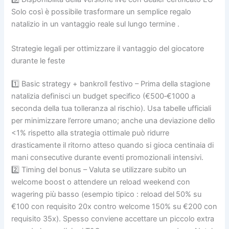
Solo così è possibile trasformare un semplice regalo
natalizio in un vantaggio reale sul lungo termine .
Strategie legali per ottimizzare il vantaggio del giocatore
durante le feste
1️⃣ Basic strategy + bankroll festivo – Prima della stagione
natalizia definisci un budget specifico (€500‑€1000 a
seconda della tua tolleranza al rischio). Usa tabelle ufficiali
per minimizzare l’errore umano; anche una deviazione dello
<1% rispetto alla strategia ottimale può ridurre
drasticamente il ritorno atteso quando si gioca centinaia di
mani consecutive durante eventi promozionali intensivi.
2️⃣ Timing del bonus – Valuta se utilizzare subito un
welcome boost o attendere un reload weekend con
wagering più basso (esempio tipico : reload del 50% su
€100 con requisito 20x contro welcome 150% su €200 con
requisito 35x). Spesso conviene accettare un piccolo extra