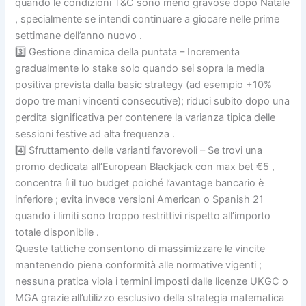
quando le condizioni T&C sono meno gravose dopo Natale
, specialmente se intendi continuare a giocare nelle prime
settimane dell’anno nuovo .
3️⃣ Gestione dinamica della puntata – Incrementa
gradualmente lo stake solo quando sei sopra la media
positiva prevista dalla basic strategy (ad esempio +10%
dopo tre mani vincenti consecutive); riduci subito dopo una
perdita significativa per contenere la varianza tipica delle
sessioni festive ad alta frequenza .
4️⃣ Sfruttamento delle varianti favorevoli – Se trovi una
promo dedicata all’European Blackjack con max bet €5 ,
concentra lì il tuo budget poiché l’avantage bancario è
inferiore ; evita invece versioni American o Spanish 21
quando i limiti sono troppo restrittivi rispetto all’importo
totale disponibile .
Queste tattiche consentono di massimizzare le vincite
mantenendo piena conformità alle normative vigenti ;
nessuna pratica viola i termini imposti dalle licenze UKGC o
MGA grazie all’utilizzo esclusivo della strategia matematica