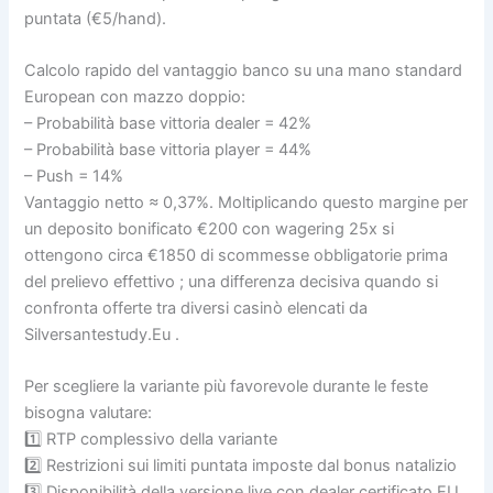
puntata (€5/hand).
Calcolo rapido del vantaggio banco su una mano standard
European con mazzo doppio:
– Probabilità base vittoria dealer = 42%
– Probabilità base vittoria player = 44%
– Push = 14%
Vantaggio netto ≈ 0,37%. Moltiplicando questo margine per
un deposito bonificato €200 con wagering 25x si
ottengono circa €1850 di scommesse obbligatorie prima
del prelievo effettivo ; una differenza decisiva quando si
confronta offerte tra diversi casinò elencati da
Silversantestudy.Eu .
Per scegliere la variante più favorevole durante le feste
bisogna valutare:
1️⃣ RTP complessivo della variante
2️⃣ Restrizioni sui limiti puntata imposte dal bonus natalizio
3️⃣ Disponibilità della versione live con dealer certificato EU