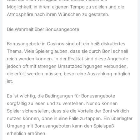
Möglichkeit, in ihrem eigenen Tempo zu spielen und die
Atmosphäre nach ihren Wünschen zu gestalten.
Die Wahrheit über Bonusangebote
Bonusangebote in Casinos sind oft ein heiß diskutiertes
Thema. Viele Spieler glauben, dass sie durch Boni schnell
reich werden können. In der Realität sind diese Angebote
jedoch oft mit strengen Umsatzbedingungen verbunden,
die erfüllt werden müssen, bevor eine Auszahlung möglich
ist.
Es ist wichtig, die Bedingungen für Bonusangebote
sorgfältig zu lesen und zu verstehen. Nur so können
Spieler sicherstellen, dass sie die Vorteile der Boni wirklich
nutzen können, ohne in eine Falle zu tappen. Ein überlegter
Umgang mit Bonusangeboten kann den Spielspaß
erheblich erhöhen.