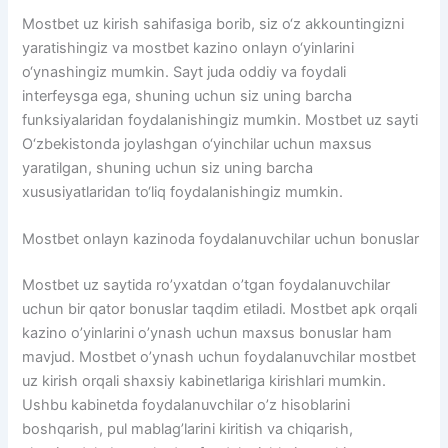
Mostbet uz kirish sahifasiga borib, siz o‘z akkountingizni
yaratishingiz va mostbet kazino onlayn o‘yinlarini
o‘ynashingiz mumkin. Sayt juda oddiy va foydali
interfeysga ega, shuning uchun siz uning barcha
funksiyalaridan foydalanishingiz mumkin. Mostbet uz sayti
O‘zbekistonda joylashgan o‘yinchilar uchun maxsus
yaratilgan, shuning uchun siz uning barcha
xususiyatlaridan to‘liq foydalanishingiz mumkin.
Mostbet onlayn kazinoda foydalanuvchilar uchun bonuslar
Mostbet uz saytida ro’yxatdan o’tgan foydalanuvchilar
uchun bir qator bonuslar taqdim etiladi. Mostbet apk orqali
kazino o’yinlarini o’ynash uchun maxsus bonuslar ham
mavjud. Mostbet o’ynash uchun foydalanuvchilar mostbet
uz kirish orqali shaxsiy kabinetlariga kirishlari mumkin.
Ushbu kabinetda foydalanuvchilar o’z hisoblarini
boshqarish, pul mablag’larini kiritish va chiqarish,