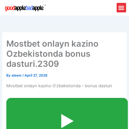
Skip
to
content
Mostbet onlayn kazino
Ozbekistonda bonus
dasturi.2309
By
aleem
/
April 27, 2026
Mostbet onlayn kazino O‘zbekistonda – bonus dasturi
▶️