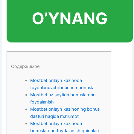
O’YNANG
Содержимое
Mostbet onlayn kazinoda
foydalanuvchilar uchun bonuslar
Mostbet uz saytida bonuslardan
foydalanish
Mostbet onlayn kazinoning bonus
dasturi haqida ma’lumot
Mostbet onlayn kazinoda
bonuslardan foydalanish qoidalari