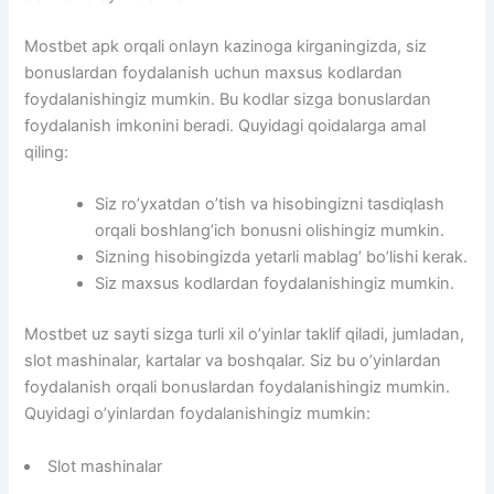
Mostbet apk orqali onlayn kazinoga kirganingizda, siz
bonuslardan foydalanish uchun maxsus kodlardan
foydalanishingiz mumkin. Bu kodlar sizga bonuslardan
foydalanish imkonini beradi. Quyidagi qoidalarga amal
qiling:
Siz ro’yxatdan o’tish va hisobingizni tasdiqlash
orqali boshlang’ich bonusni olishingiz mumkin.
Sizning hisobingizda yetarli mablag’ bo’lishi kerak.
Siz maxsus kodlardan foydalanishingiz mumkin.
Mostbet uz sayti sizga turli xil o’yinlar taklif qiladi, jumladan,
slot mashinalar, kartalar va boshqalar. Siz bu o’yinlardan
foydalanish orqali bonuslardan foydalanishingiz mumkin.
Quyidagi o’yinlardan foydalanishingiz mumkin:
Slot mashinalar