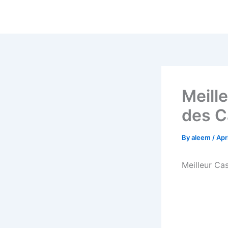
Skip
to
content
Meill
des C
By
aleem
/
Apr
Meilleur Ca