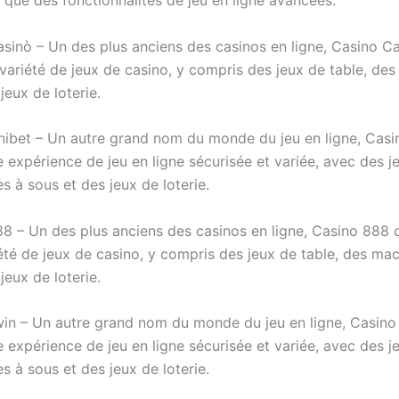
asinò – Un des plus anciens des casinos en ligne, Casino Ca
variété de jeux de casino, y compris des jeux de table, de
jeux de loterie.
nibet – Un autre grand nom du monde du jeu en ligne, Casi
expérience de jeu en ligne sécurisée et variée, avec des je
 à sous et des jeux de loterie.
88 – Un des plus anciens des casinos en ligne, Casino 888 
été de jeux de casino, y compris des jeux de table, des ma
jeux de loterie.
win – Un autre grand nom du monde du jeu en ligne, Casino
expérience de jeu en ligne sécurisée et variée, avec des je
 à sous et des jeux de loterie.