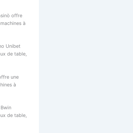
sinò offre
s machines à
no Unibet
ux de table,
offre une
chines à
 Bwin
ux de table,