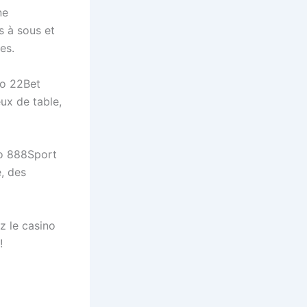
ne
s à sous et
es.
no 22Bet
ux de table,
no 888Sport
e, des
z le casino
!