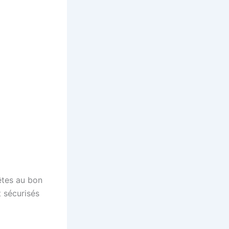
êtes au bon
t sécurisés