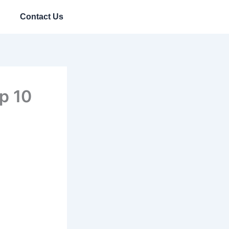
Contact Us
p 10