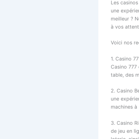
Les casinos
une expérie
meilleur ? 
à vos attent
Voici nos r
1. Casino 77
Casino 777 
table, des m
2. Casino B
une expérien
machines à s
3. Casino R
de jeu en l
loterie, ain