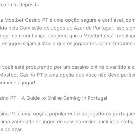
fazer um depósito.
 a Mostbet Casino PT é uma opção segura e confiável, co
tida pela Comissão de Jogos de Azar de Portugal. Isso sign
ogar com confiança, sabendo que a Mostbet está trabalha
e os jogos sejam justos e que os jogadores sejam tratados
e você está procurando por um cassino online divertido e 
 Mostbet Casino PT é uma opção que você não deve perder.
comece a jogar!
ino PT – A Guide to Online Gaming in Portugal
ino PT é uma opção popular entre os jogadores portugue
uma variedade de jogos de cassino online, incluindo slots,
s de azar.