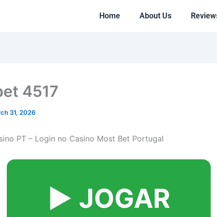
Home
About Us
Review
et 4517
ch 31, 2026
ino PT – Login no Casino Most Bet Portugal
▶️ JOGAR