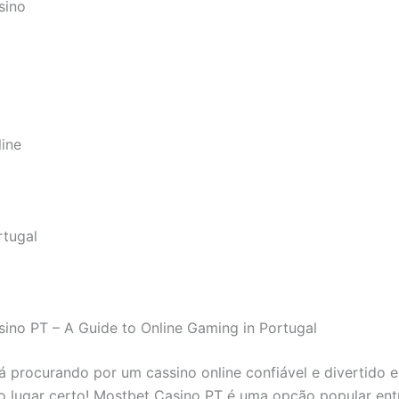
sino
ine
rtugal
ino PT – A Guide to Online Gaming in Portugal
á procurando por um cassino online confiável e divertido 
o lugar certo! Mostbet Casino PT é uma opção popular ent