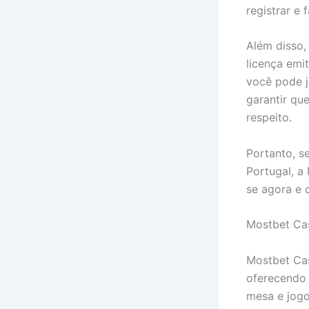
registrar e 
Além disso,
licença emi
você pode j
garantir qu
respeito.
Portanto, s
Portugal, a
se agora e 
Mostbet Cas
Mostbet Cas
oferecendo 
mesa e jogo