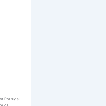
em Portugal,
re os