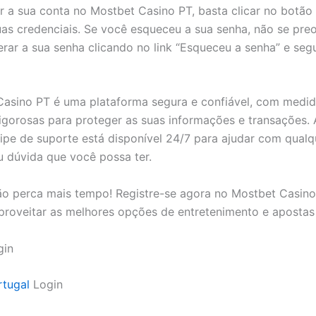
r a sua conta no Mostbet Casino PT, basta clicar no botão 
suas credenciais. Se você esqueceu a sua senha, não se pr
rar a sua senha clicando no link “Esqueceu a senha” e seg
asino PT é uma plataforma segura e confiável, com medi
igorosas para proteger as suas informações e transações. 
ipe de suporte está disponível 24/7 para ajudar com qualq
 dúvida que você possa ter.
ão perca mais tempo! Registre-se agora no Mostbet Casino
roveitar as melhores opções de entretenimento e apostas 
gin
rtugal
Login