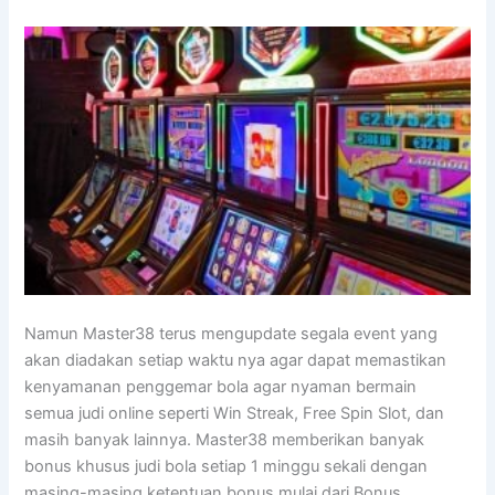
Namun Master38 terus mengupdate segala event yang
akan diadakan setiap waktu nya agar dapat memastikan
kenyamanan penggemar bola agar nyaman bermain
semua judi online seperti Win Streak, Free Spin Slot, dan
masih banyak lainnya. Master38 memberikan banyak
bonus khusus judi bola setiap 1 minggu sekali dengan
masing-masing ketentuan bonus mulai dari Bonus