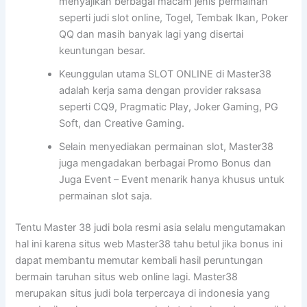
menyajikan berbagai macam jenis permainan
seperti judi slot online, Togel, Tembak Ikan, Poker
QQ dan masih banyak lagi yang disertai
keuntungan besar.
Keunggulan utama SLOT ONLINE di Master38
adalah kerja sama dengan provider raksasa
seperti CQ9, Pragmatic Play, Joker Gaming, PG
Soft, dan Creative Gaming.
Selain menyediakan permainan slot, Master38
juga mengadakan berbagai Promo Bonus dan
Juga Event – Event menarik hanya khusus untuk
permainan slot saja.
Tentu Master 38 judi bola resmi asia selalu mengutamakan
hal ini karena situs web Master38 tahu betul jika bonus ini
dapat membantu memutar kembali hasil peruntungan
bermain taruhan situs web online lagi. Master38
merupakan situs judi bola terpercaya di indonesia yang