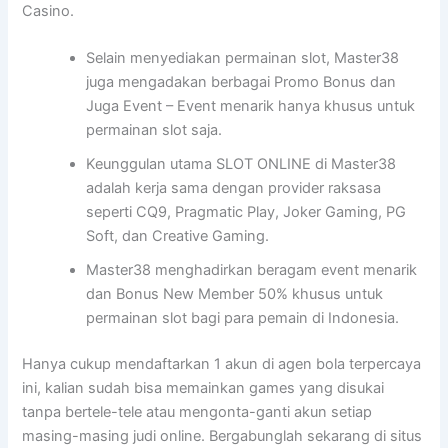
Casino.
Selain menyediakan permainan slot, Master38
juga mengadakan berbagai Promo Bonus dan
Juga Event – Event menarik hanya khusus untuk
permainan slot saja.
Keunggulan utama SLOT ONLINE di Master38
adalah kerja sama dengan provider raksasa
seperti CQ9, Pragmatic Play, Joker Gaming, PG
Soft, dan Creative Gaming.
Master38 menghadirkan beragam event menarik
dan Bonus New Member 50% khusus untuk
permainan slot bagi para pemain di Indonesia.
Hanya cukup mendaftarkan 1 akun di agen bola terpercaya
ini, kalian sudah bisa memainkan games yang disukai
tanpa bertele-tele atau mengonta-ganti akun setiap
masing-masing judi online. Bergabunglah sekarang di situs