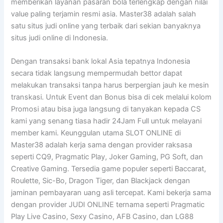
memberikan layanan pasaran bola terlengkap dengan nilai
value paling terjamin resmi asia. Master38 adalah salah
satu situs judi online yang terbaik dari sekian banyaknya
situs judi online di Indonesia.
Dengan transaksi bank lokal Asia tepatnya Indonesia
secara tidak langsung mempermudah bettor dapat
melakukan transaksi tanpa harus berpergian jauh ke mesin
transkasi. Untuk Event dan Bonus bisa di cek melalui kolom
Promosi atau bisa juga langsung di tanyakan kepada CS
kami yang senang tiasa hadir 24Jam Full untuk melayani
member kami. Keunggulan utama SLOT ONLINE di
Master38 adalah kerja sama dengan provider raksasa
seperti CQ9, Pragmatic Play, Joker Gaming, PG Soft, dan
Creative Gaming. Tersedia game populer seperti Baccarat,
Roulette, Sic-Bo, Dragon Tiger, dan Blackjack dengan
jaminan pembayaran uang asli tercepat. Kami bekerja sama
dengan provider JUDI ONLINE ternama seperti Pragmatic
Play Live Casino, Sexy Casino, AFB Casino, dan LG88