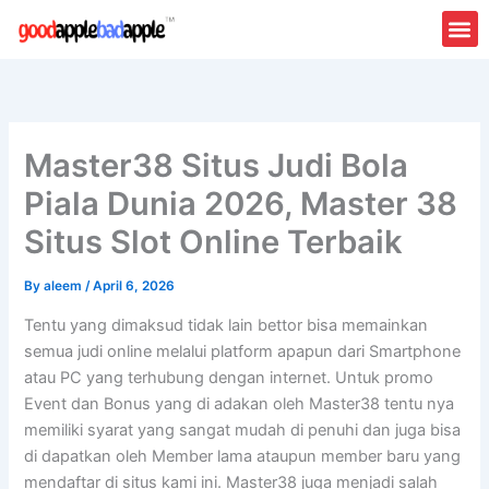
Skip
to
content
Master38 Situs Judi Bola
Piala Dunia 2026, Master 38
Situs Slot Online Terbaik
By
aleem
/
April 6, 2026
Tentu yang dimaksud tidak lain bettor bisa memainkan
semua judi online melalui platform apapun dari Smartphone
atau PC yang terhubung dengan internet. Untuk promo
Event dan Bonus yang di adakan oleh Master38 tentu nya
memiliki syarat yang sangat mudah di penuhi dan juga bisa
di dapatkan oleh Member lama ataupun member baru yang
mendaftar di situs kami ini. Master38 juga menjadi salah