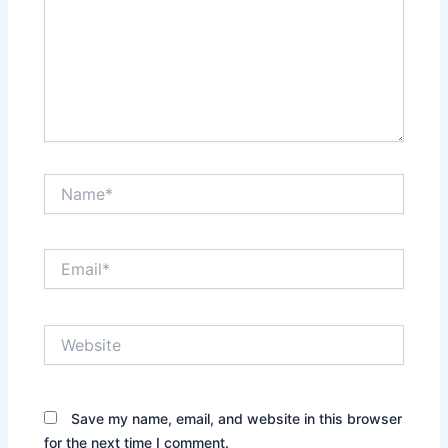
Name*
Email*
Website
Save my name, email, and website in this browser
for the next time I comment.