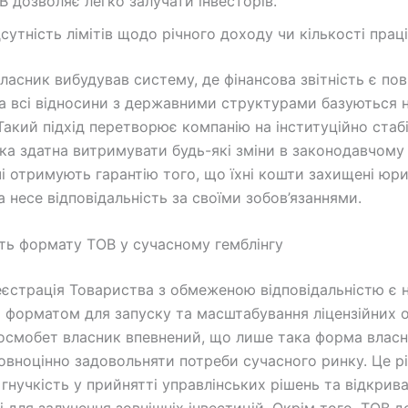
В дозволяє легко залучати інвесторів.
дсутність лімітів щодо річного доходу чи кількості праці
ласник вибудував систему, де фінансова звітність є по
а всі відносини з державними структурами базуються 
 Такий підхід перетворює компанію на інституційно стаб
ка здатна витримувати будь-які зміни в законодавчому 
і отримують гарантію того, що їхні кошти захищені ю
 несе відповідальність за своїми зобов’язаннями.
ть формату ТОВ у сучасному гемблінгу
реєстрація Товариства з обмеженою відповідальністю є 
форматом для запуску та масштабування ліцензійних 
Космобет власник впевнений, що лише така форма власн
овноцінно задовольняти потреби сучасного ринку. Це р
 гнучкість у прийнятті управлінських рішень та відкрив