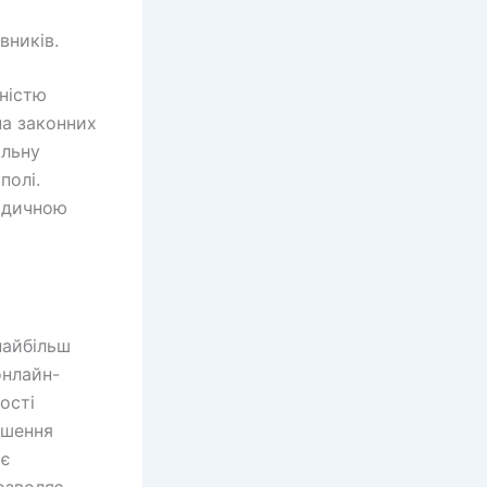
вників.
вністю
на законних
ільну
полі.
ридичною
найбільш
онлайн-
ості
ішення
ає