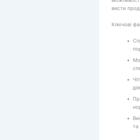
можливості
вести прод
Ключові фа
Сп
по
Мо
сп
Чі
ді
Пр
но
Ви
та