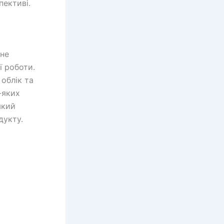
пективі.
чне
ї роботи.
облік та
-яких
який
дукту.