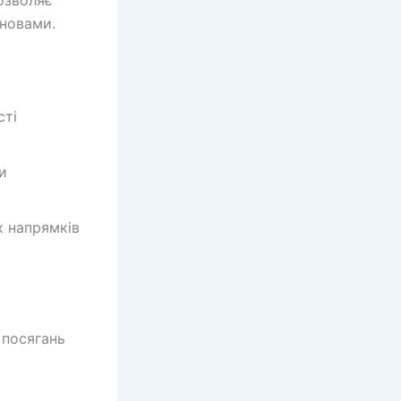
дозволяє
ановами.
сті
и
х напрямків
 посягань