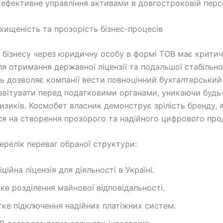
 ефективне управління активами в довгостроковій перс
хищеність та прозорість бізнес-процесів
я бізнесу через юридичну особу в формі ТОВ має крити
ля отримання державної ліцензії та подальшої стабільно
ь дозволяє компанії вести повноцінний бухгалтерський 
звітувати перед податковими органами, уникаючи будь
изиків. Космобет власник демонструє зрілість бренду, 
ся на створення прозорого та надійного цифрового про
ерелік переваг обраної структури:
іційна ліцензія для діяльності в Україні.
тке розділення майнової відповідальності.
гке підключення надійних платіжних систем.