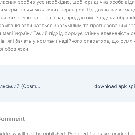
ласник зробив усе необхідне, щоб юридична особа відп
им критеріям можливих перевірок. Це дозволяє коман
ся виключно на роботі над продуктом. Завдяки обрані
 компанія залишається зрозумілим та прогнозованим гр
й мапі України.Такий підхід формує стійку впевненість с
в, які бачать у компанії надійного оператора, що сумлі
ї обов'язки.
Андрій Добровольський (Cosmobet): iGaming як нова соціальна мережа. Чому емоції перемагають алгоритми?
 Comment
address will not be published.
Required fields are marked
*