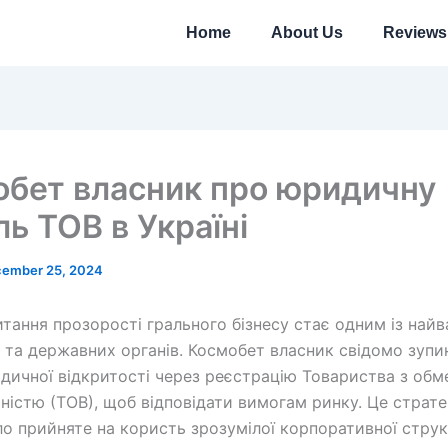
Home
About Us
Reviews
бет власник про юридичну
ь ТОВ в Україні
ember 25, 2024
итання прозорості грального бізнесу стає одним із най
в та державних органів. Космобет власник свідомо зупи
дичної відкритості через реєстрацію Товариства з об
ьністю (ТОВ), щоб відповідати вимогам ринку. Це страте
ло прийняте на користь зрозумілої корпоративної струк