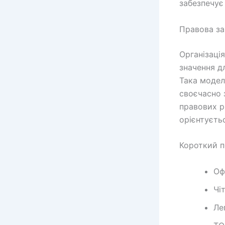
забезпечує
Правова за
Організаці
значення д
Така модел
своєчасно 
правових р
орієнтуєть
Короткий п
Оф
Чі
Ле