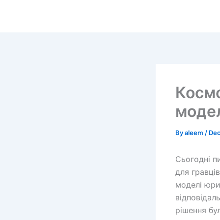
Skip
to
content
Космо
модел
By
aleem
/
Dec
Сьогодні п
для гравці
моделі юри
відповідал
рішення бу