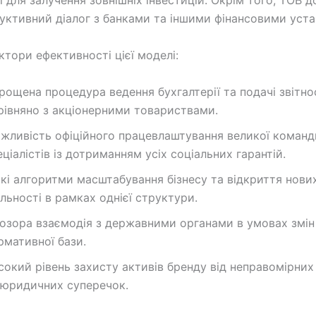
 для залучення зовнішніх інвестицій. Окрім того, ТОВ 
уктивний діалог з банками та іншими фінансовими уст
ктори ефективності цієї моделі:
рощена процедура ведення бухгалтерії та подачі звітно
рівняно з акціонерними товариствами.
жливість офіційного працевлаштування великої команд
еціалістів із дотриманням усіх соціальних гарантій.
ткі алгоритми масштабування бізнесу та відкриття нови
яльності в рамках однієї структури.
озора взаємодія з державними органами в умовах змін
рмативної бази.
сокий рівень захисту активів бренду від неправомірних
 юридичних суперечок.