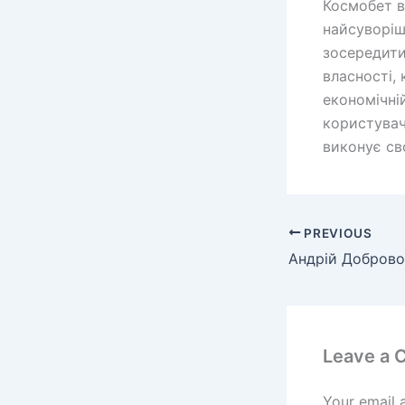
Космобет в
найсуворіш
зосередити
власності,
економічні
користувачі
виконує сво
PREVIOUS
Leave a
Your email 