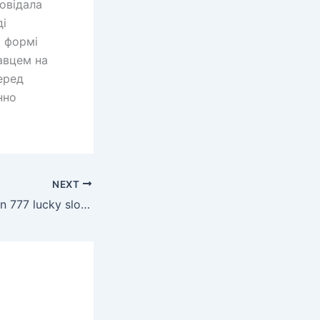
овідала
ді
й формі
авцем на
еред
нно
NEXT
download apk spin 777 lucky slots casino 3