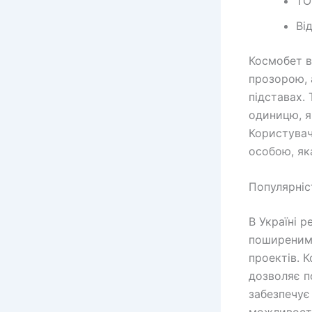
ТО
Ві
Космобет в
прозорою, 
підставах.
одиницю, я
Користувач
особою, яка
Популярніс
В Україні 
поширеним 
проектів. 
дозволяє п
забезпечує