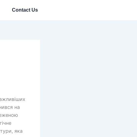
Contact Us
важливіших
нився на
меженою
гічне
тури, яка