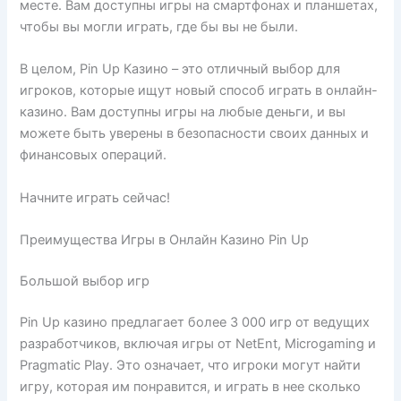
месте. Вам доступны игры на смартфонах и планшетах,
чтобы вы могли играть, где бы вы не были.
В целом, Pin Up Казино – это отличный выбор для
игроков, которые ищут новый способ играть в онлайн-
казино. Вам доступны игры на любые деньги, и вы
можете быть уверены в безопасности своих данных и
финансовых операций.
Начните играть сейчас!
Преимущества Игры в Онлайн Казино Pin Up
Большой выбор игр
Pin Up казино предлагает более 3 000 игр от ведущих
разработчиков, включая игры от NetEnt, Microgaming и
Pragmatic Play. Это означает, что игроки могут найти
игру, которая им понравится, и играть в нее сколько