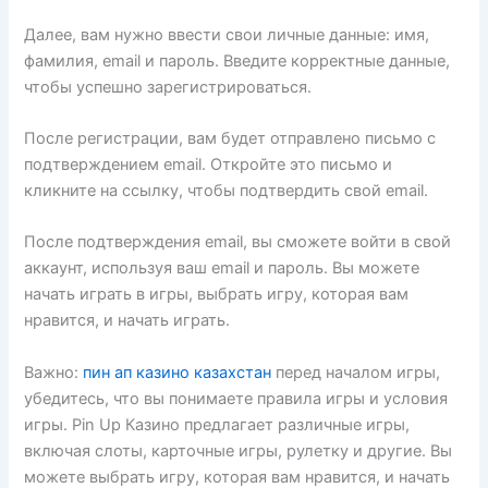
Далее, вам нужно ввести свои личные данные: имя,
фамилия, email и пароль. Введите корректные данные,
чтобы успешно зарегистрироваться.
После регистрации, вам будет отправлено письмо с
подтверждением email. Откройте это письмо и
кликните на ссылку, чтобы подтвердить свой email.
После подтверждения email, вы сможете войти в свой
аккаунт, используя ваш email и пароль. Вы можете
начать играть в игры, выбрать игру, которая вам
нравится, и начать играть.
Важно:
пин ап казино казахстан
перед началом игры,
убедитесь, что вы понимаете правила игры и условия
игры. Pin Up Казино предлагает различные игры,
включая слоты, карточные игры, рулетку и другие. Вы
можете выбрать игру, которая вам нравится, и начать