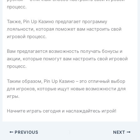
процесс.
Также, Pin Up Казино предлагает программу
лояльности, которая поможет вам настроить свой
игровой процесс.
Вам предлагается возможность получать бонусы и
акции, которые помогут вам настроить свой игровой
процесс.
Таким образом, Pin Up Казино – это отличный выбор
для игроков, которые ищут новые возможности для
игры.
Начните играть сегодня и наслаждайтесь игрой!
PREVIOUS
NEXT