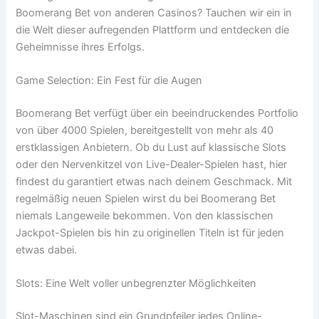
Boomerang Bet von anderen Casinos? Tauchen wir ein in
die Welt dieser aufregenden Plattform und entdecken die
Geheimnisse ihres Erfolgs.
Game Selection: Ein Fest für die Augen
Boomerang Bet verfügt über ein beeindruckendes Portfolio
von über 4000 Spielen, bereitgestellt von mehr als 40
erstklassigen Anbietern. Ob du Lust auf klassische Slots
oder den Nervenkitzel von Live-Dealer-Spielen hast, hier
findest du garantiert etwas nach deinem Geschmack. Mit
regelmäßig neuen Spielen wirst du bei Boomerang Bet
niemals Langeweile bekommen. Von den klassischen
Jackpot-Spielen bis hin zu originellen Titeln ist für jeden
etwas dabei.
Slots: Eine Welt voller unbegrenzter Möglichkeiten
Slot-Maschinen sind ein Grundpfeiler jedes Online-