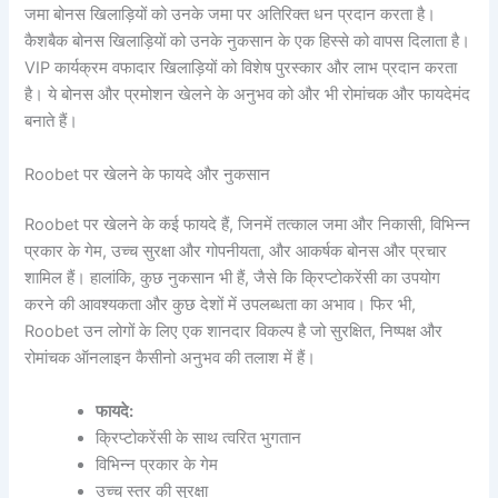
जमा बोनस खिलाड़ियों को उनके जमा पर अतिरिक्त धन प्रदान करता है।
कैशबैक बोनस खिलाड़ियों को उनके नुकसान के एक हिस्से को वापस दिलाता है।
VIP कार्यक्रम वफादार खिलाड़ियों को विशेष पुरस्कार और लाभ प्रदान करता
है। ये बोनस और प्रमोशन खेलने के अनुभव को और भी रोमांचक और फायदेमंद
बनाते हैं।
Roobet पर खेलने के फायदे और नुकसान
Roobet पर खेलने के कई फायदे हैं, जिनमें तत्काल जमा और निकासी, विभिन्न
प्रकार के गेम, उच्च सुरक्षा और गोपनीयता, और आकर्षक बोनस और प्रचार
शामिल हैं। हालांकि, कुछ नुकसान भी हैं, जैसे कि क्रिप्टोकरेंसी का उपयोग
करने की आवश्यकता और कुछ देशों में उपलब्धता का अभाव। फिर भी,
Roobet उन लोगों के लिए एक शानदार विकल्प है जो सुरक्षित, निष्पक्ष और
रोमांचक ऑनलाइन कैसीनो अनुभव की तलाश में हैं।
फायदे:
क्रिप्टोकरेंसी के साथ त्वरित भुगतान
विभिन्न प्रकार के गेम
उच्च स्तर की सुरक्षा