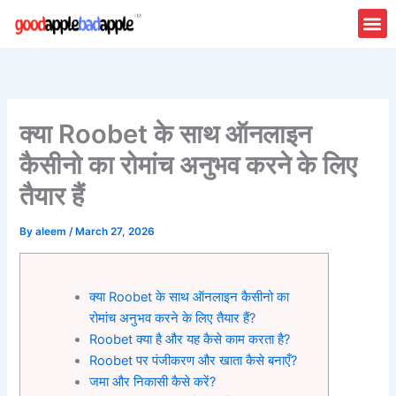
Skip
to
content
क्या Roobet के साथ ऑनलाइन
कैसीनो का रोमांच अनुभव करने के लिए
तैयार हैं
By
aleem
/
March 27, 2026
क्या Roobet के साथ ऑनलाइन कैसीनो का
रोमांच अनुभव करने के लिए तैयार हैं?
Roobet क्या है और यह कैसे काम करता है?
Roobet पर पंजीकरण और खाता कैसे बनाएँ?
जमा और निकासी कैसे करें?