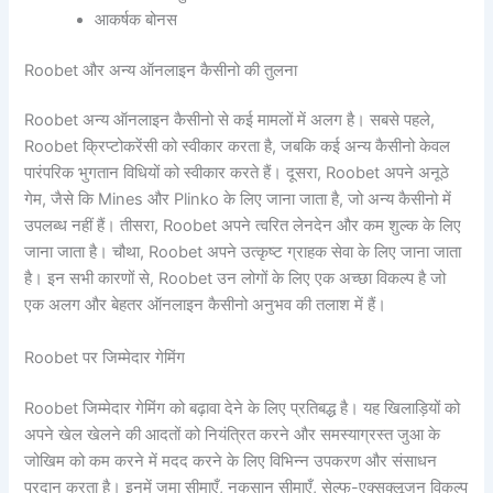
आकर्षक बोनस
Roobet और अन्य ऑनलाइन कैसीनो की तुलना
Roobet अन्य ऑनलाइन कैसीनो से कई मामलों में अलग है। सबसे पहले,
Roobet क्रिप्टोकरेंसी को स्वीकार करता है, जबकि कई अन्य कैसीनो केवल
पारंपरिक भुगतान विधियों को स्वीकार करते हैं। दूसरा, Roobet अपने अनूठे
गेम, जैसे कि Mines और Plinko के लिए जाना जाता है, जो अन्य कैसीनो में
उपलब्ध नहीं हैं। तीसरा, Roobet अपने त्वरित लेनदेन और कम शुल्क के लिए
जाना जाता है। चौथा, Roobet अपने उत्कृष्ट ग्राहक सेवा के लिए जाना जाता
है। इन सभी कारणों से, Roobet उन लोगों के लिए एक अच्छा विकल्प है जो
एक अलग और बेहतर ऑनलाइन कैसीनो अनुभव की तलाश में हैं।
Roobet पर जिम्मेदार गेमिंग
Roobet जिम्मेदार गेमिंग को बढ़ावा देने के लिए प्रतिबद्ध है। यह खिलाड़ियों को
अपने खेल खेलने की आदतों को नियंत्रित करने और समस्याग्रस्त जुआ के
जोखिम को कम करने में मदद करने के लिए विभिन्न उपकरण और संसाधन
प्रदान करता है। इनमें जमा सीमाएँ, नुकसान सीमाएँ, सेल्फ-एक्सक्लूजन विकल्प