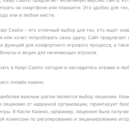
, Kaspi Casino предлагает мобильную версию сайта, ко
играть на смартфоне или планшете. Это удобно для тех
ходу или в любом месте.
aspi Casino – это отличный выбор для тех, кто ищет но
я или хочет попробовать свою удачу. Сайт предлагает
 и функций для комфортного игрового процесса, а так
бонусы и акции для начинающих игроков.
рать в Kaspi Casino сегодня и насладитесь играми в лю
его онлайн казино
аиболее важным шагом является выбор лицензии. Кази
 лицензию от надежной организации, гарантирует без
игры. В Каспи Казино, например, лицензия была получен
ой комиссии по регулированию и лицензированию иго