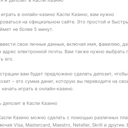
я и депозит в Каспи Казино
 играть в онлайн-казино Каспи Казино, вам нужно
роваться на официальном сайте. Это простой и быстр
ймет не более 5 минут.
ввести свои личные данные, включая имя, фамилию, да
 адрес электронной почты. Вам также нужно выбрать 
ь его.
страции вам будет предложено сделать депозит, чтобы
позит – это сумма денег, которую вы переводите на сво
ы начать играть в онлайн-казино.
ь депозит в Каспи Казино
Каспи Казино можно сделать с помощью различных пл
ючая Visa, Mastercard, Maestro, Neteller, Skrill и другие