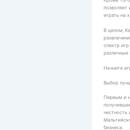
Кроме того
позволяет 
играть на 
В целом, K
развлечени
спектр игр
различные 
Начните иг
Выбор лучш
Первым и н
получившее
честность 
Мальтийск
бизнеса.