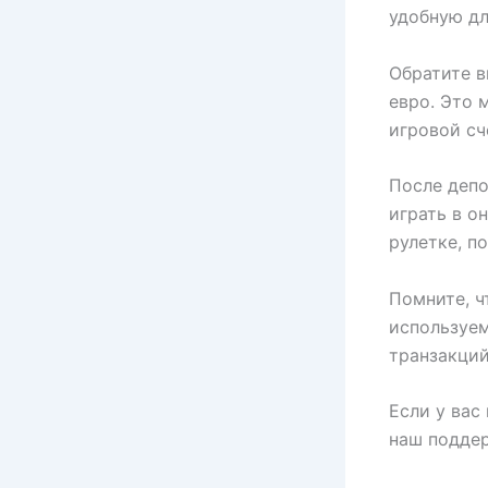
удобную дл
Обратите в
евро. Это 
игровой сч
После депо
играть в о
рулетке, п
Помните, ч
используем
транзакций
Если у вас
наш поддер