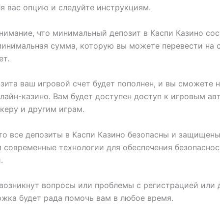
я вас опцию и следуйте инструкциям.
нимание, что минимальный депозит в Каспи Казино сос
минимальная сумма, которую вы можете перевести на 
ет.
зита ваш игровой счет будет пополнен, и вы сможете 
нлайн-казино. Вам будет доступен доступ к игровым ав
океру и другим играм.
то все депозиты в Каспи Казино безопасны и защищен
 современные технологии для обеспечения безопасно
.
 возникнут вопросы или проблемы с регистрацией или 
жка будет рада помочь вам в любое время.