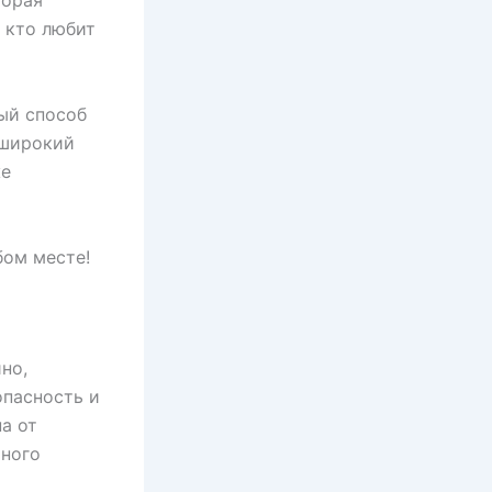
торая
, кто любит
вый способ
 широкий
же
бом месте!
но,
опасность и
а от
рного