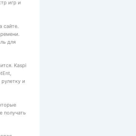
тр игр и
а сайте.
времени.
ль для
ится. Kaspi
tEnt,
 рулетку и
которые
е получать