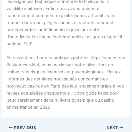
les exigences techniques comme le RTP élevé ou la
volatilité maîtrisée . Enfin nous avons présenté
concrètement comment exploiter bonus attractifs sans
tomber dans leurs pièges cachés et surtout comment
protéger votre santé financière grâce aux outils
d’auto‑limitation financière/temporelle ainsi qu’au dispositif
national FIJEL .
En suivant ces bonnes pratiques publiées régulièrement sur
Basketnews.Net, vous maximisez votre plaisir tout en
limitant vos risques financiers et psychologiques . Restez
informés des dernières nouveautés concernant les
nouveaux casinos en ligne
dès leur lancement grâce à nos
revues actualisées chaque mois – votre guide fiable pour
jouer sereinement dans l’univers dynamique du casino
online france en 2026.​
PREVIOUS
NEXT