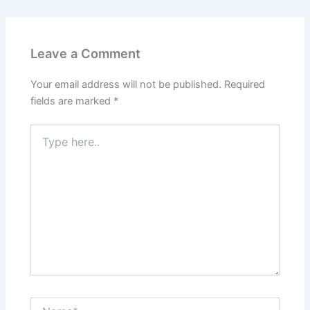
Leave a Comment
Your email address will not be published.
Required
fields are marked
*
Type
here..
Name*