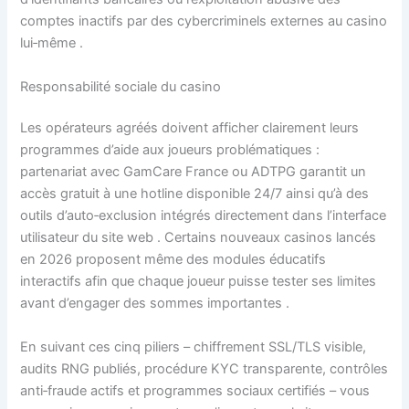
comptes inactifs par des cybercriminels externes au casino
lui‑même .
Responsabilité sociale du casino
Les opérateurs agréés doivent afficher clairement leurs
programmes d’aide aux joueurs problématiques :
partenariat avec GamCare France ou ADTPG garantit un
accès gratuit à une hotline disponible 24/7 ainsi qu’à des
outils d’auto‑exclusion intégrés directement dans l’interface
utilisateur du site web . Certains nouveaux casinos lancés
en 2026 proposent même des modules éducatifs
interactifs afin que chaque joueur puisse tester ses limites
avant d’engager des sommes importantes .
En suivant ces cinq piliers – chiffrement SSL/TLS visible,
audits RNG publiés, procédure KYC transparente, contrôles
anti‑fraude actifs et programmes sociaux certifiés – vous