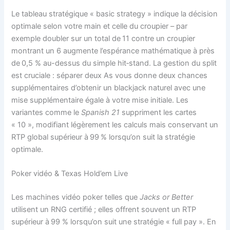
Le tableau stratégique « basic strategy » indique la décision
optimale selon votre main et celle du croupier – par
exemple doubler sur un total de 11 contre un croupier
montrant un 6 augmente l’espérance mathématique à près
de 0,5 % au-dessus du simple hit‑stand. La gestion du split
est cruciale : séparer deux As vous donne deux chances
supplémentaires d’obtenir un blackjack naturel avec une
mise supplémentaire égale à votre mise initiale. Les
variantes comme le
Spanish 21
suppriment les cartes
« 10 », modifiant légèrement les calculs mais conservant un
RTP global supérieur à 99 % lorsqu’on suit la stratégie
optimale.
Poker vidéo & Texas Hold’em Live
Les machines vidéo poker telles que
Jacks or Better
utilisent un RNG certifié ; elles offrent souvent un RTP
supérieur à 99 % lorsqu’on suit une stratégie « full pay ». En