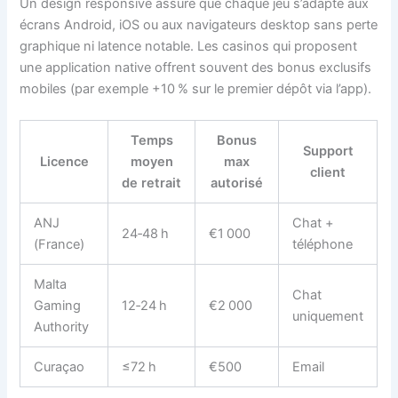
Un design responsive assure que chaque jeu s’adapte aux
écrans Android, iOS ou aux navigateurs desktop sans perte
graphique ni latence notable. Les casinos qui proposent
une application native offrent souvent des bonus exclusifs
mobiles (par exemple +10 % sur le premier dépôt via l’app).
Temps
Bonus
Support
Licence
moyen
max
client
de retrait
autorisé
ANJ
Chat +
24‑48 h
€1 000
(France)
téléphone
Malta
Chat
Gaming
12‑24 h
€2 000
uniquement
Authority
Curaçao
≤72 h
€500
Email