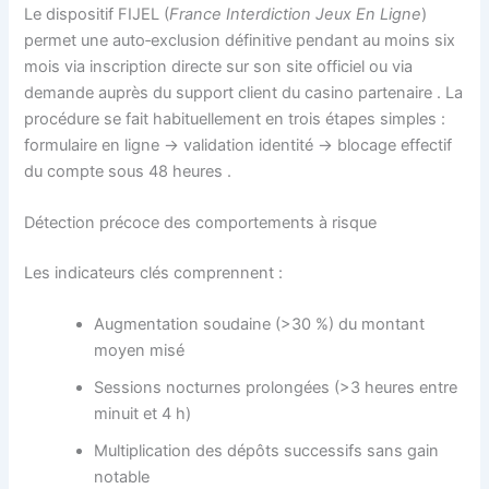
Le dispositif FIJEL (
France Interdiction Jeux En Ligne
)
permet une auto‑exclusion définitive pendant au moins six
mois via inscription directe sur son site officiel ou via
demande auprès du support client du casino partenaire . La
procédure se fait habituellement en trois étapes simples :
formulaire en ligne → validation identité → blocage effectif
du compte sous 48 heures .
Détection précoce des comportements à risque
Les indicateurs clés comprennent :
Augmentation soudaine (>30 %) du montant
moyen misé
Sessions nocturnes prolongées (>3 heures entre
minuit et 4 h)
Multiplication des dépôts successifs sans gain
notable