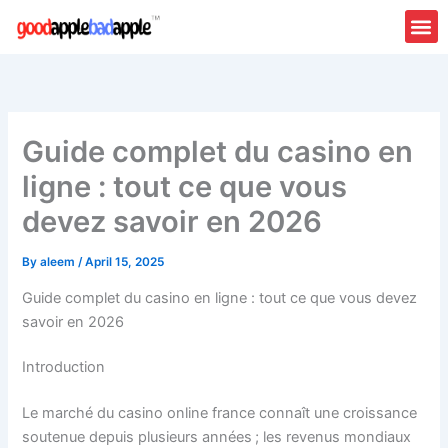
Skip
to
content
Guide complet du casino en
ligne : tout ce que vous
devez savoir en 2026
By
aleem
/
April 15, 2025
Guide complet du casino en ligne : tout ce que vous devez
savoir en 2026
Introduction
Le marché du casino online france connaît une croissance
soutenue depuis plusieurs années ; les revenus mondiaux