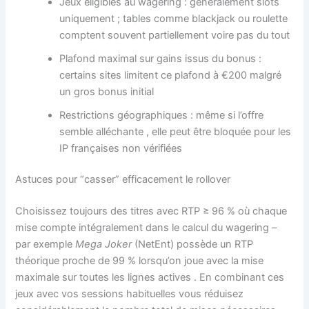
Jeux éligibles au wagering : généralement slots
uniquement ; tables comme blackjack ou roulette
comptent souvent partiellement voire pas du tout
Plafond maximal sur gains issus du bonus :
certains sites limitent ce plafond à €200 malgré
un gros bonus initial
Restrictions géographiques : même si l’offre
semble alléchante , elle peut être bloquée pour les
IP françaises non vérifiées
Astuces pour “casser” efficacement le rollover
Choisissez toujours des titres avec RTP ≥ 96 % où chaque
mise compte intégralement dans le calcul du wagering –
par exemple
Mega Joker
(NetEnt) possède un RTP
théorique proche de 99 % lorsqu’on joue avec la mise
maximale sur toutes les lignes actives . En combinant ces
jeux avec vos sessions habituelles vous réduisez