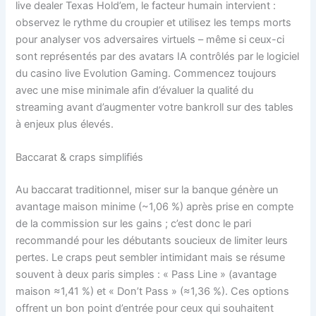
live dealer Texas Hold’em, le facteur humain intervient :
observez le rythme du croupier et utilisez les temps morts
pour analyser vos adversaires virtuels – même si ceux-ci
sont représentés par des avatars IA contrôlés par le logiciel
du casino live Evolution Gaming. Commencez toujours
avec une mise minimale afin d’évaluer la qualité du
streaming avant d’augmenter votre bankroll sur des tables
à enjeux plus élevés.
Baccarat & craps simplifiés
Au baccarat traditionnel, miser sur la banque génère un
avantage maison minime (~1,06 %) après prise en compte
de la commission sur les gains ; c’est donc le pari
recommandé pour les débutants soucieux de limiter leurs
pertes. Le craps peut sembler intimidant mais se résume
souvent à deux paris simples : « Pass Line » (avantage
maison ≈1,41 %) et « Don’t Pass » (≈1,36 %). Ces options
offrent un bon point d’entrée pour ceux qui souhaitent