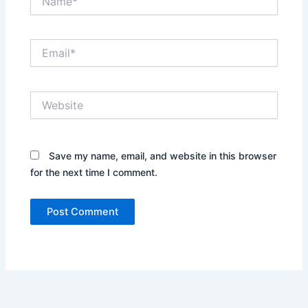
Email*
Website
Save my name, email, and website in this browser
for the next time I comment.