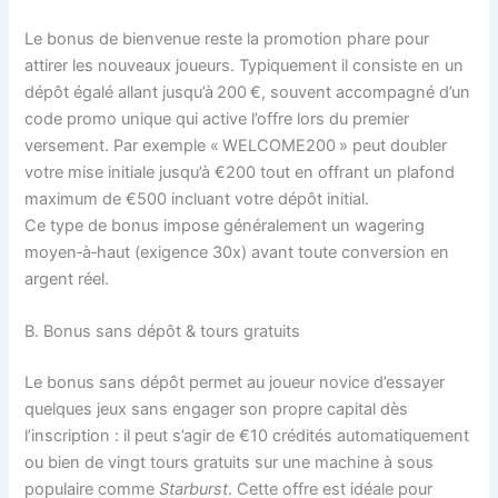
Le bonus de bienvenue reste la promotion phare pour
attirer les nouveaux joueurs. Typiquement il consiste en un
dépôt égalé allant jusqu’à 200 €, souvent accompagné d’un
code promo unique qui active l’offre lors du premier
versement. Par exemple « WELCOME200 » peut doubler
votre mise initiale jusqu’à €200 tout en offrant un plafond
maximum de €500 incluant votre dépôt initial.
Ce type de bonus impose généralement un wagering
moyen‑à‑haut (exigence 30x) avant toute conversion en
argent réel.
B. Bonus sans dépôt & tours gratuits
Le bonus sans dépôt permet au joueur novice d’essayer
quelques jeux sans engager son propre capital dès
l’inscription : il peut s’agir de €10 crédités automatiquement
ou bien de vingt tours gratuits sur une machine à sous
populaire comme
Starburst
. Cette offre est idéale pour