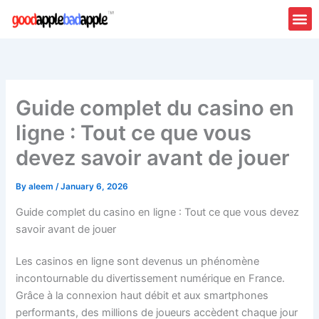
Skip
to
content
Guide complet du casino en
ligne : Tout ce que vous
devez savoir avant de jouer
By
aleem
/
January 6, 2026
Guide complet du casino en ligne : Tout ce que vous devez
savoir avant de jouer
Les casinos en ligne sont devenus un phénomène
incontournable du divertissement numérique en France.
Grâce à la connexion haut débit et aux smartphones
performants, des millions de joueurs accèdent chaque jour