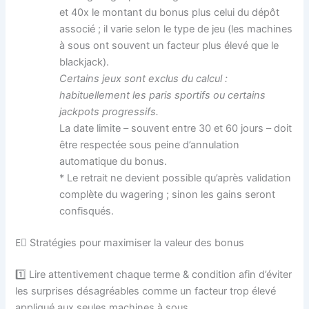
et 40x le montant du bonus plus celui du dépôt
associé ; il varie selon le type de jeu (les machines
à sous ont souvent un facteur plus élevé que le
blackjack).
Certains jeux sont exclus du calcul :
habituellement les paris sportifs ou certains
jackpots progressifs.
La date limite – souvent entre 30 et 60 jours – doit
être respectée sous peine d’annulation
automatique du bonus.
* Le retrait ne devient possible qu’après validation
complète du wagering ; sinon les gains seront
confisqués.
E️⃣ Stratégies pour maximiser la valeur des bonus
1️⃣ Lire attentivement chaque terme & condition afin d’éviter
les surprises désagréables comme un facteur trop élevé
appliqué aux seules machines à sous.