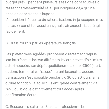
budget prévu pendant plusieurs sessions consécutives ou
ressentir stress/anxiété lié au jeu indiquent déjà qu’une
prise de conscience s’impose.
L’apparition fréquente de rationalisations (« je récupère mes
pertes ») constitue aussi un signal clair auquel il faut réagir
rapidement.
B. Outils fournis par les opérateurs français
Les plateformes agréées proposent directement depuis
leur interface utilisateur différents leviers préventifs : limites
auto‑imposées sur dépôt quotidien/mois (max €500/jour),
options temporaires “pause” durant lesquelles aucune
transaction n’est possible pendant 7, 30 ou 90 jours, ainsi
qu’une fonction “auto‑exclusion” gérée centralement via
l’ANJ qui bloque définitivement tout accès après
confirmation écrite.
C.​ Ressources externes & aides professionnelles