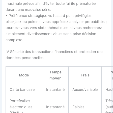
maximale prévue afin d’éviter toute faillite prématurée
durant une mauvaise série.
• Préférence stratégique vs hasard pur : privilégiez
blackjack ou poker si vous appréciez analyser probabilités ;
tournez-vous vers slots thématiques si vous recherchez
simplement divertissement visuel sans prise décision
complexe.
IV Sécurité des transactions financières et protection des
données personnelles
Temps
N
Mode
Frais
moyen
Carte bancaire
Instantané
Aucun/variable
Haut
Portefeuilles
Très
électroniques
Instantané
Faibles
(aut