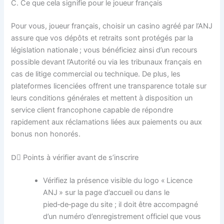
C. Ce que cela signifie pour le joueur français
Pour vous, joueur français, choisir un casino agréé par l’ANJ
assure que vos dépôts et retraits sont protégés par la
législation nationale ; vous bénéficiez ainsi d’un recours
possible devant l’Autorité ou via les tribunaux français en
cas de litige commercial ou technique. De plus, les
plateformes licenciées offrent une transparence totale sur
leurs conditions générales et mettent à disposition un
service client francophone capable de répondre
rapidement aux réclamations liées aux paiements ou aux
bonus non honorés.
D️⃣ Points à vérifier avant de s’inscrire
Vérifiez la présence visible du logo « Licence
ANJ » sur la page d’accueil ou dans le
pied‑de‑page du site ; il doit être accompagné
d’un numéro d’enregistrement officiel que vous