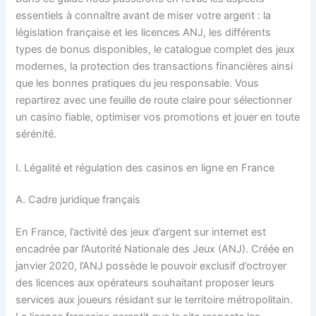
essentiels à connaître avant de miser votre argent : la
législation française et les licences ANJ, les différents
types de bonus disponibles, le catalogue complet des jeux
modernes, la protection des transactions financières ainsi
que les bonnes pratiques du jeu responsable. Vous
repartirez avec une feuille de route claire pour sélectionner
un casino fiable, optimiser vos promotions et jouer en toute
sérénité.
I. Légalité et régulation des casinos en ligne en France
A. Cadre juridique français
En France, l’activité des jeux d’argent sur internet est
encadrée par l’Autorité Nationale des Jeux (ANJ). Créée en
janvier 2020, l’ANJ possède le pouvoir exclusif d’octroyer
des licences aux opérateurs souhaitant proposer leurs
services aux joueurs résidant sur le territoire métropolitain.