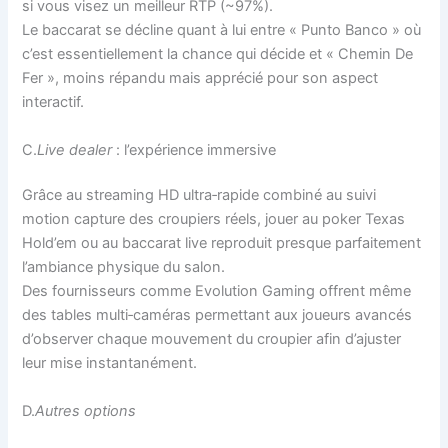
si vous visez un meilleur RTP (~97%).
Le baccarat se décline quant à lui entre « Punto Banco » où
c’est essentiellement la chance qui décide et « Chemin De
Fer », moins répandu mais apprécié pour son aspect
interactif.
C.
Live dealer
: l’expérience immersive
Grâce au streaming HD ultra‑rapide combiné au suivi
motion capture des croupiers réels, jouer au poker Texas
Hold’em ou au baccarat live reproduit presque parfaitement
l’ambiance physique du salon.
Des fournisseurs comme Evolution Gaming offrent même
des tables multi‑caméras permettant aux joueurs avancés
d’observer chaque mouvement du croupier afin d’ajuster
leur mise instantanément.
D.
Autres options