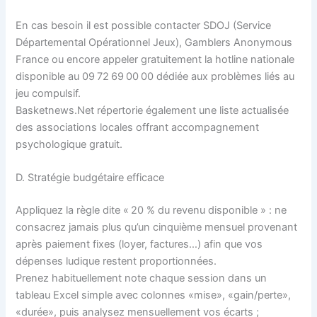
En cas besoin il est possible contacter SDOJ (Service
Départemental Opérationnel Jeux), Gamblers Anonymous
France ou encore appeler gratuitement la hotline nationale
disponible au 09 72 69 00 00 dédiée aux problèmes liés au
jeu compulsif.
Basketnews.Net répertorie également une liste actualisée
des associations locales offrant accompagnement
psychologique gratuit.
D.​ Stratégie budgétaire efficace
Appliquez la règle dite « 20 % du revenu disponible » : ne
consacrez jamais plus qu’un cinquième mensuel provenant
après paiement fixes (loyer, factures…) afin que vos
dépenses ludique restent proportionnées.
Prenez habituellement note chaque session dans un
tableau Excel simple avec colonnes «mise», «gain/perte»,
«durée», puis analysez mensuellement vos écarts ;