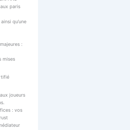
 aux paris
 ainsi qu’une
majeures :
s mises
tifié
 aux joueurs
ns.
fices : vos
rust
 médiateur