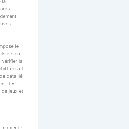
 la
iards
pidement
rives
impose le
ils de jeu
vérifier la
hiffrées et
e détaillé
ent des
 de jeux et
e moment ;