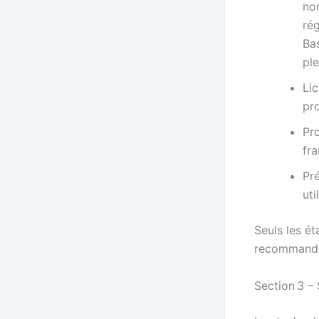
no
rég
Bas
ple
Lic
pr
Pr
fra
Pré
uti
Seuls les é
recommandés
Section 3 – 