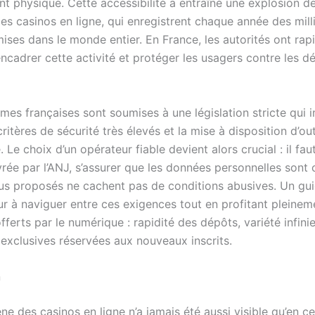
t physique. Cette accessibilité a entraîné une explosion de
es casinos en ligne, qui enregistrent chaque année des mill
mises dans le monde entier. En France, les autorités ont ra
ncadrer cette activité et protéger les usagers contre les dé
mes françaises sont soumises à une législation stricte qui 
ritères de sécurité très élevés et la mise à disposition d’out
 Le choix d’un opérateur fiable devient alors crucial : il faut 
vrée par l’ANJ, s’assurer que les données personnelles sont c
us proposés ne cachent pas de conditions abusives. Un guid
eur à naviguer entre ces exigences tout en profitant pleinem
ferts par le numérique : rapidité des dépôts, variété infinie
exclusives réservées aux nouveaux inscrits.
n
e des casinos en ligne n’a jamais été aussi visible qu’en c