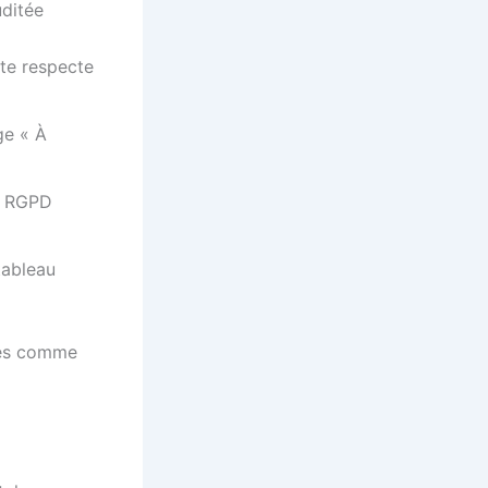
uditée
site respecte
ge « À
u RGPD
tableau
ntés comme