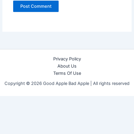
Privacy Policy
About Us
Terms Of Use
Copyright © 2026 Good Apple Bad Apple |
All rights reserved