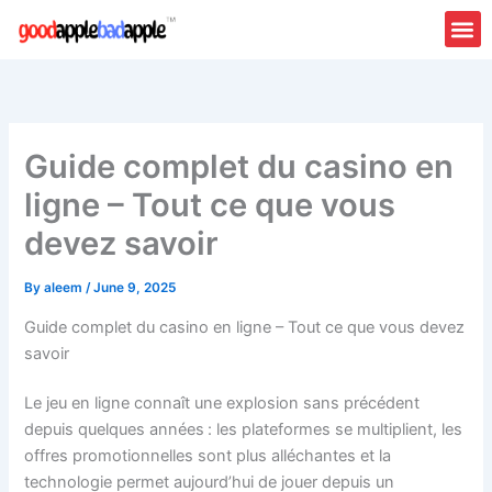
Skip
to
content
Guide complet du casino en
ligne – Tout ce que vous
devez savoir
By
aleem
/
June 9, 2025
Guide complet du casino en ligne – Tout ce que vous devez
savoir
Le jeu en ligne connaît une explosion sans précédent
depuis quelques années : les plateformes se multiplient, les
offres promotionnelles sont plus alléchantes et la
technologie permet aujourd’hui de jouer depuis un