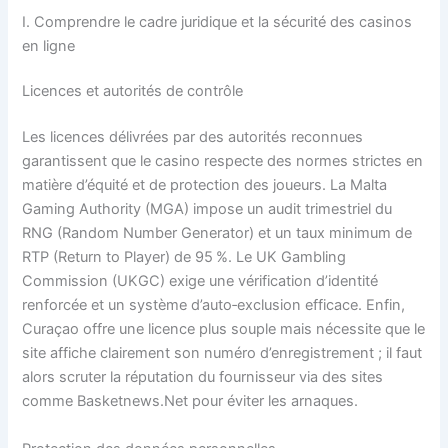
I. Comprendre le cadre juridique et la sécurité des casinos
en ligne
Licences et autorités de contrôle
Les licences délivrées par des autorités reconnues
garantissent que le casino respecte des normes strictes en
matière d’équité et de protection des joueurs. La Malta
Gaming Authority (MGA) impose un audit trimestriel du
RNG (Random Number Generator) et un taux minimum de
RTP (Return to Player) de 95 %. Le UK Gambling
Commission (UKGC) exige une vérification d’identité
renforcée et un système d’auto‑exclusion efficace. Enfin,
Curaçao offre une licence plus souple mais nécessite que le
site affiche clairement son numéro d’enregistrement ; il faut
alors scruter la réputation du fournisseur via des sites
comme Basketnews.Net pour éviter les arnaques.