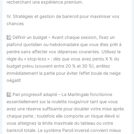
recherchant une expérience premium.
IV. Stratégies et gestion de bankroll pour maximiser vos
chances
1️⃣ Définir un budget – Avant chaque session, fixez un
plafond quotidien ou hebdomadaire que vous êtes prêt à
perdre sans affecter vos dépenses courantes. Utilisez la
règle du « stop‑loss » : dès que vous avez perdu X % du
budget prévu (souvent entre 20 % et 30 %), arrêtez
immédiatement la partie pour éviter l’effet boule de neige
négatif.
2️⃣ Pari progressif adapté – La Martingale fonctionne
essentiellement sur la roulette rouge/noir tant que vous
avez une réserve suffisante pour doubler votre mise après
chaque perte ; toutefois elle comporte un risque élevé si
vous atteignez la limite maximale du tableau ou votre
bankroll totale. Le système Paroli inversé convient mieux