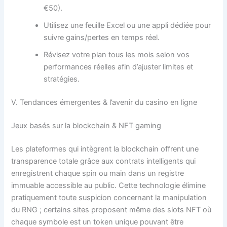
€50).
Utilisez une feuille Excel ou une appli dédiée pour
suivre gains/pertes en temps réel.
Révisez votre plan tous les mois selon vos
performances réelles afin d’ajuster limites et
stratégies.
V. Tendances émergentes & l’avenir du casino en ligne
Jeux basés sur la blockchain & NFT gaming
Les plateformes qui intègrent la blockchain offrent une
transparence totale grâce aux contrats intelligents qui
enregistrent chaque spin ou main dans un registre
immuable accessible au public. Cette technologie élimine
pratiquement toute suspicion concernant la manipulation
du RNG ; certains sites proposent même des slots NFT où
chaque symbole est un token unique pouvant être