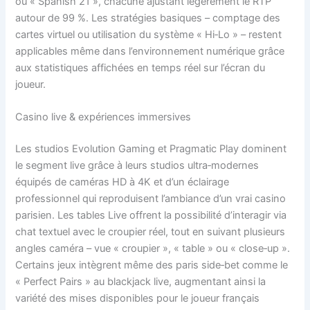
ou « Spanish 21 », chacune ajustant légèrement le RTP
autour de 99 %. Les stratégies basiques – comptage des
cartes virtuel ou utilisation du système « Hi‑Lo » – restent
applicables même dans l’environnement numérique grâce
aux statistiques affichées en temps réel sur l’écran du
joueur.
Casino live & expériences immersives
Les studios Evolution Gaming et Pragmatic Play dominent
le segment live grâce à leurs studios ultra‑modernes
équipés de caméras HD à 4K et d’un éclairage
professionnel qui reproduisent l’ambiance d’un vrai casino
parisien. Les tables Live offrent la possibilité d’interagir via
chat textuel avec le croupier réel, tout en suivant plusieurs
angles caméra – vue « croupier », « table » ou « close‑up ».
Certains jeux intègrent même des paris side‑bet comme le
« Perfect Pairs » au blackjack live, augmentant ainsi la
variété des mises disponibles pour le joueur français