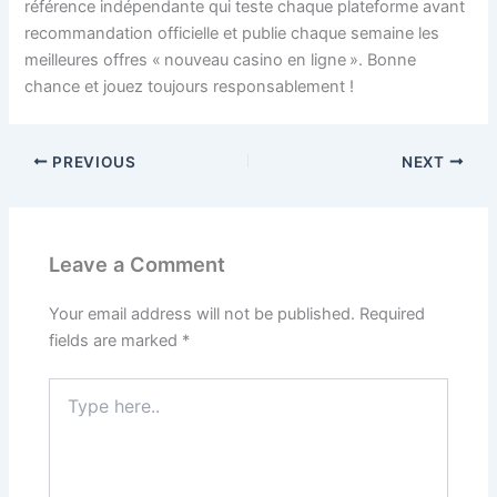
référence indépendante qui teste chaque plateforme avant
recommandation officielle et publie chaque semaine les
meilleures offres « nouveau casino en ligne ». Bonne
chance et jouez toujours responsablement !
PREVIOUS
NEXT
Leave a Comment
Your email address will not be published.
Required
fields are marked
*
Type
here..