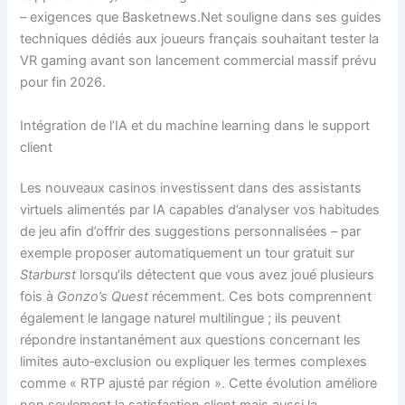
– exigences que Basketnews.Net souligne dans ses guides
techniques dédiés aux joueurs français souhaitant tester la
VR gaming avant son lancement commercial massif prévu
pour fin 2026.
Intégration de l’IA et du machine learning dans le support
client
Les nouveaux casinos investissent dans des assistants
virtuels alimentés par IA capables d’analyser vos habitudes
de jeu afin d’offrir des suggestions personnalisées – par
exemple proposer automatiquement un tour gratuit sur
Starburst
lorsqu’ils détectent que vous avez joué plusieurs
fois à
Gonzo’s Quest
récemment. Ces bots comprennent
également le langage naturel multilingue ; ils peuvent
répondre instantanément aux questions concernant les
limites auto‑exclusion ou expliquer les termes complexes
comme « RTP ajusté par région ». Cette évolution améliore