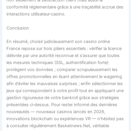
non seulement la satisfaction client mais aussi la
conformité réglementaire grâce à une traçabilité accrue des
interactions utilisateur‑casino.
Conclusion
En résumé, choisir judicieusement son casino online
France repose sur trois piliers essentiels : vérifier la licence
délivrée par une autorité reconnue et s’assurer que toutes
les mesures techniques (SSL, authentification forte)
protègent vos données ; comparer scrupuleusement les
offres promotionnelles en lisant attentivement le wagering
afin d’éviter les mauvaises surprises ; enfin sélectionner les
jeux qui correspondent à votre profil tout en appliquant une
gestion rigoureuse de votre bankroll grâce aux stratégies
présentées ci‑dessus. Pour rester informé des dernières
nouveautés — nouveaux casinos lancés en 2026,
innovations blockchain ou expériences VR — n’hésitez pas
à consulter régulièrement Basketnews.Net, véritable