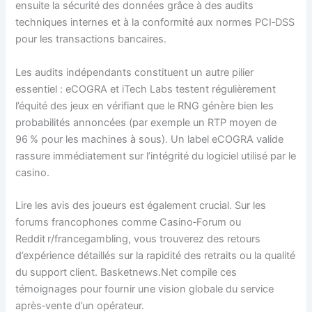
ensuite la sécurité des données grâce à des audits
techniques internes et à la conformité aux normes PCI‑DSS
pour les transactions bancaires.
Les audits indépendants constituent un autre pilier
essentiel : eCOGRA et iTech Labs testent régulièrement
l’équité des jeux en vérifiant que le RNG génère bien les
probabilités annoncées (par exemple un RTP moyen de
96 % pour les machines à sous). Un label eCOGRA valide
rassure immédiatement sur l’intégrité du logiciel utilisé par le
casino.
Lire les avis des joueurs est également crucial. Sur les
forums francophones comme Casino‑Forum ou
Reddit r/francegambling, vous trouverez des retours
d’expérience détaillés sur la rapidité des retraits ou la qualité
du support client. Basketnews.Net compile ces
témoignages pour fournir une vision globale du service
après‑vente d’un opérateur.