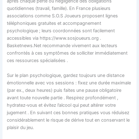
après chaque perte ou négligence des obligations
quotidiennes (travail, famille). En France plusieurs
associations comme S.O.S Joueurs proposent lignes
téléphoniques gratuites et accompagnement
psychologique ; leurs coordonnées sont facilement
accessibles via https://www.sosjoueurs.org .
Basketnews.Net recommande vivement aux lecteurs
confrontés à ces symptômes de solliciter immédiatement
ces ressources spécialisées .
Sur le plan psychologique, gardez toujours une distance
émotionnelle avec vos sessions : fixez une durée maximale
(par ex., deux heures) puis faites une pause obligatoire
avant toute nouvelle partie . Respirez profondément ,
hydratez‑vous et évitez l’alcool qui peut altérer votre
jugement . En suivant ces bonnes pratiques vous réduisez
considérablement le risque de dérive tout en conservant le
plaisir du jeu.