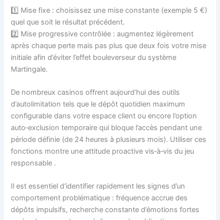
1️⃣ Mise fixe : choisissez une mise constante (exemple 5 €)
quel que soit le résultat précédent.
2️⃣ Mise progressive contrôlée : augmentez légèrement
après chaque perte mais pas plus que deux fois votre mise
initiale afin d’éviter l’effet bouleverseur du système
Martingale.
De nombreux casinos offrent aujourd’hui des outils
d’autolimitation tels que le dépôt quotidien maximum
configurable dans votre espace client ou encore l’option
auto‑exclusion temporaire qui bloque l’accès pendant une
période définie (de 24 heures à plusieurs mois). Utiliser ces
fonctions montre une attitude proactive vis‑à‑vis du jeu
responsable .
Il est essentiel d’identifier rapidement les signes d’un
comportement problématique : fréquence accrue des
dépôts impulsifs, recherche constante d’émotions fortes