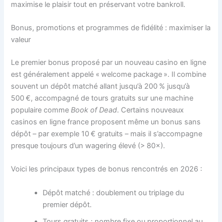
maximise le plaisir tout en préservant votre bankroll.
Bonus, promotions et programmes de fidélité : maximiser la
valeur
Le premier bonus proposé par un nouveau casino en ligne
est généralement appelé « welcome package ». Il combine
souvent un dépôt matché allant jusqu’à 200 % jusqu’à
500 €, accompagné de tours gratuits sur une machine
populaire comme
Book of Dead
. Certains nouveaux
casinos en ligne france proposent même un bonus sans
dépôt – par exemple 10 € gratuits – mais il s’accompagne
presque toujours d’un wagering élevé (> 80×).
Voici les principaux types de bonus rencontrés en 2026 :
Dépôt matché : doublement ou triplage du
premier dépôt.
Tours gratuits : nombre fixe ou proportionnel au