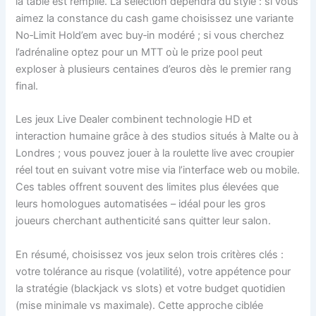
la table est remplie. La sélection dépendra du style : si vous
aimez la constance du cash game choisissez une variante
No‑Limit Hold’em avec buy‑in modéré ; si vous cherchez
l’adrénaline optez pour un MTT où le prize pool peut
exploser à plusieurs centaines d’euros dès le premier rang
final.
Les jeux Live Dealer combinent technologie HD et
interaction humaine grâce à des studios situés à Malte ou à
Londres ; vous pouvez jouer à la roulette live avec croupier
réel tout en suivant votre mise via l’interface web ou mobile.
Ces tables offrent souvent des limites plus élevées que
leurs homologues automatisées – idéal pour les gros
joueurs cherchant authenticité sans quitter leur salon.
En résumé, choisissez vos jeux selon trois critères clés :
votre tolérance au risque (volatilité), votre appétence pour
la stratégie (blackjack vs slots) et votre budget quotidien
(mise minimale vs maximale). Cette approche ciblée