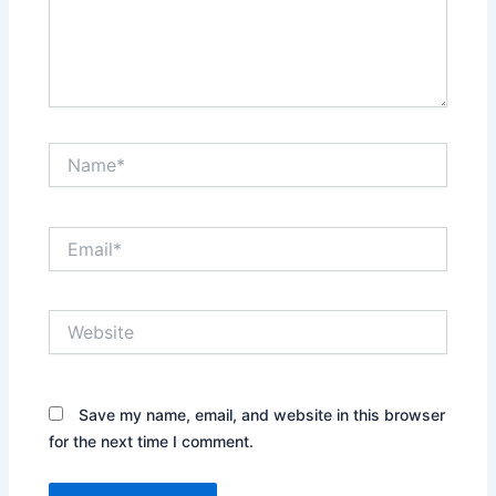
Name*
Email*
Website
Save my name, email, and website in this browser
for the next time I comment.