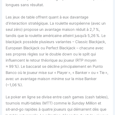
longues sans résultat.
Les jeux de table offrent quant à eux davantage
d’interaction stratégique. La roulette européenne (avec un
seul zéro) propose un avantage maison réduit à 2,7 %,
tandis que la roulette américaine atteint jusqu’à 5,26 %. Le
blackjack possède plusieurs variantes – Classic Blackjack,
European Blackjack ou Perfect Blackjack – chacune avec
ses propres règles sur le double down ou le split qui
influencent le retour théorique au joueur (RTP moyen
≈ 99 %). Le baccarat se décline principalement en Punto
Banco où le joueur mise sur « Player », « Banker » ou « Tie »,
avec un avantage maison minime sur la mise Banker
(~1,06 %).
Le poker en ligne se divise entre cash games (cash tables),
tournois multi‑tables (MTT) comme le
Sunday Million
et
sit‑and‑go rapides à quatre joueurs qui démarrent dès que