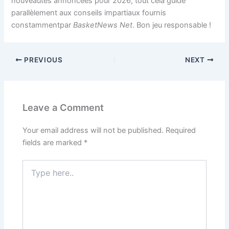
nouveautés annoncées pour 2026, tout cela guidé
parallèlement aux conseils impartiaux fournis
constammentpar
BasketNews Net
. Bon jeu responsable !
PREVIOUS
NEXT
Leave a Comment
Your email address will not be published.
Required
fields are marked
*
Type
here..