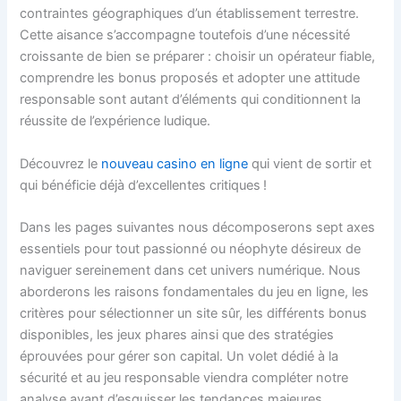
contraintes géographiques d’un établissement terrestre.
Cette aisance s’accompagne toutefois d’une nécessité
croissante de bien se préparer : choisir un opérateur fiable,
comprendre les bonus proposés et adopter une attitude
responsable sont autant d’éléments qui conditionnent la
réussite de l’expérience ludique.
Découvrez le
nouveau casino en ligne
qui vient de sortir et
qui bénéficie déjà d’excellentes critiques !
Dans les pages suivantes nous décomposerons sept axes
essentiels pour tout passionné ou néophyte désireux de
naviguer sereinement dans cet univers numérique. Nous
aborderons les raisons fondamentales du jeu en ligne, les
critères pour sélectionner un site sûr, les différents bonus
disponibles, les jeux phares ainsi que des stratégies
éprouvées pour gérer son capital. Un volet dédié à la
sécurité et au jeu responsable viendra compléter notre
analyse avant d’esquisser les tendances majeures