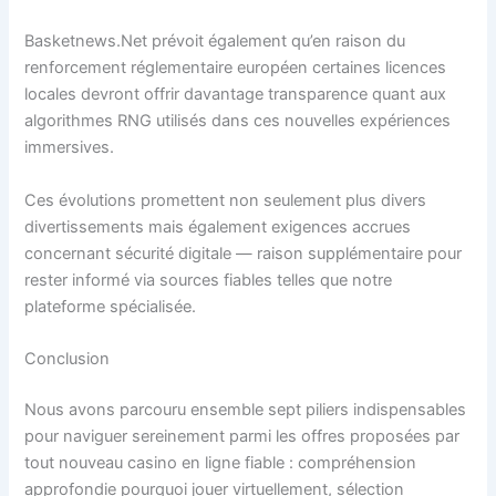
Basketnews.Net prévoit également qu’en raison du
renforcement réglementaire européen certaines licences
locales devront offrir davantage transparence quant aux
algorithmes RNG utilisés dans ces nouvelles expériences
immersives.
Ces évolutions promettent non seulement plus divers
divertissements mais également exigences accrues
concernant sécurité digitale — raison supplémentaire pour
rester informé via sources fiables telles que notre
plateforme spécialisée.
Conclusion
Nous avons parcouru ensemble sept piliers indispensables
pour naviguer sereinement parmi les offres proposées par
tout nouveau casino en ligne fiable : compréhension
approfondie pourquoi jouer virtuellement, sélection