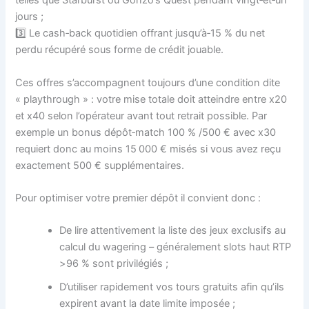
telles que Starburst ou Gonzo’s Quest pendant vingt‑et‑un
jours ;
3️⃣ Le cash‑back quotidien offrant jusqu’à‑15 % du net
perdu récupéré sous forme de crédit jouable.
Ces offres s’accompagnent toujours d’une condition dite
« playthrough » : votre mise totale doit atteindre entre x20
et x40 selon l’opérateur avant tout retrait possible. Par
exemple un bonus dépôt‑match 100 % /500 € avec x30
requiert donc au moins 15 000 € misés si vous avez reçu
exactement 500 € supplémentaires.
Pour optimiser votre premier dépôt il convient donc :
De lire attentivement la liste des jeux exclusifs au
calcul du wagering – généralement slots haut RTP
>96 % sont privilégiés ;
D’utiliser rapidement vos tours gratuits afin qu’ils
expirent avant la date limite imposée ;