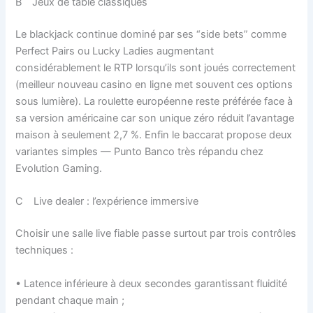
B Jeux de table classiques
Le blackjack continue dominé par ses “side bets” comme
Perfect Pairs ou Lucky Ladies augmentant
considérablement le RTP lorsqu’ils sont joués correctement
(meilleur nouveau casino en ligne met souvent ces options
sous lumière). La roulette européenne reste préférée face à
sa version américaine car son unique zéro réduit l’avantage
maison à seulement 2,7 %. Enfin le baccarat propose deux
variantes simples — Punto Banco très répandu chez
Evolution Gaming.
C Live dealer : l’expérience immersive
Choisir une salle live fiable passe surtout par trois contrôles
techniques :
• Latence inférieure à deux secondes garantissant fluidité
pendant chaque main ;