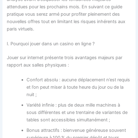
attendues pour les prochains mois. En suivant ce guide
pratique vous serez armé pour profiter pleinement des
nouvelles offres tout en limitant les risques inhérents aux
paris virtuels.
I. Pourquoi jouer dans un casino en ligne ?
Jouer sur internet présente trois avantages majeurs par
rapport aux salles physiques :
Confort absolu : aucune déplacement n’est requis
et l’on peut miser à toute heure du jour ou de la
nuit ;
Variété infinie : plus de deux mille machines à
sous différentes et une trentaine de variantes de
tables sont accessibles simultanément ;
Bonus attractifs : bienvenue généreuse souvent
supérieure à 100 % du premier dépôt et tours