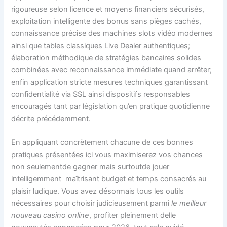
rigoureuse selon licence et moyens financiers sécurisés,
exploitation intelligente des bonus sans pièges cachés,
connaissance précise des machines slots vidéo modernes
ainsi que tables classiques Live Dealer authentiques;
élaboration méthodique de stratégies bancaires solides
combinées avec reconnaissance immédiate quand arrêter;
enfin application stricte mesures techniques garantissant
confidentialité via SSL ainsi dispositifs responsables
encouragés tant par législation qu’en pratique quotidienne
décrite précédemment.
En appliquant concrètement chacune de ces bonnes
pratiques présentées ici vous maximiserez vos chances
non seulementde gagner mais surtoutde jouer
intelligemment ­ maîtrisant budget et temps consacrés au
plaisir ludique.​ Vous avez désormais tous les outils
nécessaires pour choisir judicieusement parmi
le meilleur
nouveau casino online
, profiter pleinement delle